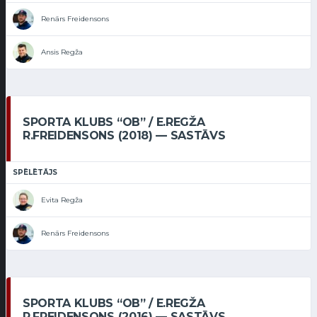
Renārs Freidensons
Ansis Regža
SPORTA KLUBS “OB” / E.REGŽA
R.FREIDENSONS (2018) — SASTĀVS
SPĒLĒTĀJS
Evita Regža
Renārs Freidensons
SPORTA KLUBS “OB” / E.REGŽA
R.FREIDENSONS (2016) — SASTĀVS