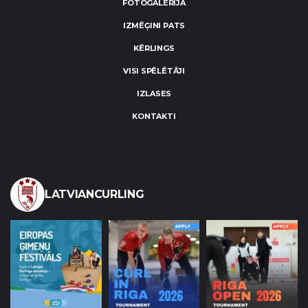
FOTOGALERIJA
IZMĒĢINI PATS
KĒRLINGS
VISI SPĒLĒTĀJI
IZLASES
KONTAKTI
LATVIANCURLING