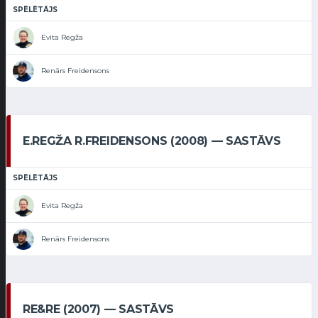
SPĒLĒTĀJS
Evita Regža
Renārs Freidensons
E.REGŽA R.FREIDENSONS (2008) — SASTĀVS
SPĒLĒTĀJS
Evita Regža
Renārs Freidensons
RE&RE (2007) — SASTĀVS