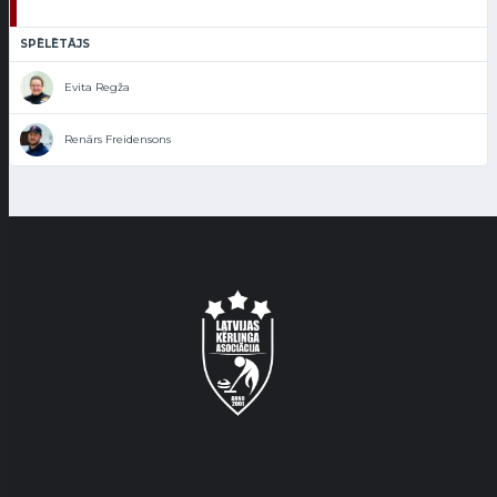
SPĒLĒTĀJS
Evita Regža
Renārs Freidensons