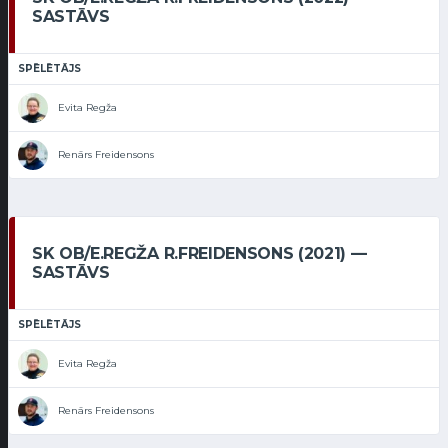
SASTĀVS
SPĒLĒTĀJS
Evita Regža
Renārs Freidensons
SK OB/E.REGŽA R.FREIDENSONS (2021) —
SASTĀVS
SPĒLĒTĀJS
Evita Regža
Renārs Freidensons