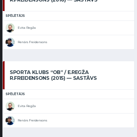
SPĒLĒTĀJS
Evita Regža
Renārs Freidensons
SPORTA KLUBS “OB” / E.REGŽA
R.FREIDENSONS (2015) — SASTĀVS
SPĒLĒTĀJS
Evita Regža
Renārs Freidensons