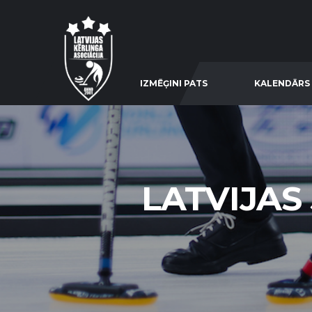
IZMĒĢINI PATS
KALENDĀRS
LATVIJAS