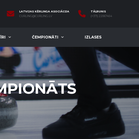
LATVIJAS KĒRLINGA ASOCIĀCIJA
TĀLRUNIS
CURLING@CURLING.LV
(+371) 22067454
ĪRI
ČEMPIONĀTI
IZLASES
EMPIONĀTS