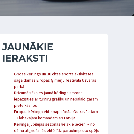
JAUNĀKIE
IERAKSTI
Grīdas kērlings un 30 citas sporta aktivitātes
sagaidāmas Eiropas Ģimeņu festivālā Uzvaras
parkā
Drīzumā sāksies jaunā kērlinga sezona:
iepazīsties ar turnīru grafiku un nepalaid garām
pieteikšanos
Eiropas kērlinga elite paplašinās: Ostravā starp
12 labākajām komandām arī Latvija
Kērlinga jubilejas sezonas lielākie lēcieni – no
dāmu atgriešanās elitē līdz paraolimpisko spēļu