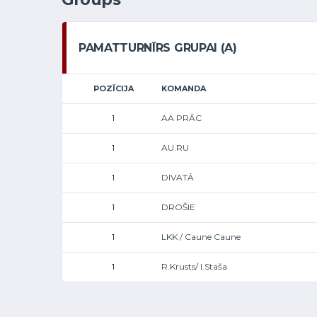
PAMATTURNĪRS GRUPAI (A)
POZĪCIJA
KOMANDA
AA PRĀC
1
AU.RU
1
DIVATĀ
1
DROŠIE
1
LKK / Caune Caune
1
R.Krusts/ I.Staša
1