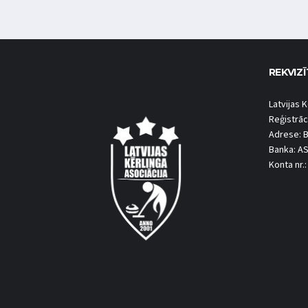
REKVIZĪ
Latvijas K
Reģistrāc
Adrese: B
Banka: A
Konta nr