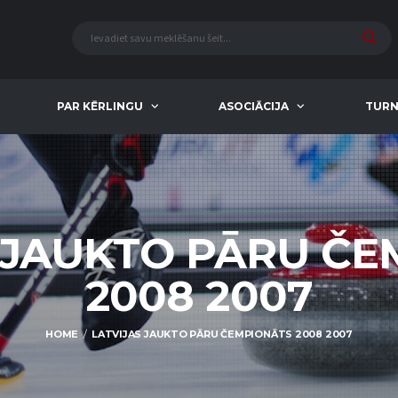
PAR KĒRLINGU
ASOCIĀCIJA
TURN
 JAUKTO PĀRU Č
2008 2007
HOME
LATVIJAS JAUKTO PĀRU ČEMPIONĀTS 2008 2007