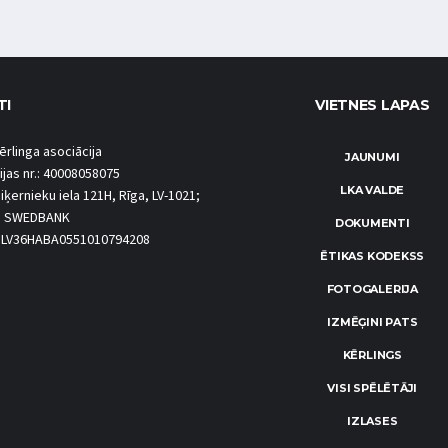
TI
VIETNES LAPAS
ērlinga asociācija
JAUNUMI
ijas nr.: 40008058075
LKA VALDE
iķernieku iela 121H, Rīga, LV-1021;
S SWEDBANK
DOKUMENTI
.: LV36HABA0551010794208
ĒTIKAS KODEKSS
FOTOGALERIJA
IZMĒĢINI PATS
KĒRLINGS
VISI SPĒLĒTĀJI
IZLASES