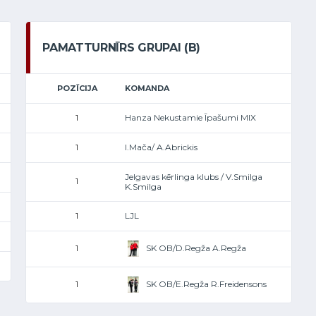
PAMATTURNĪRS GRUPAI (B)
POZĪCIJA
KOMANDA
Hanza Nekustamie Īpašumi MIX
1
I.Mača/ A.Abrickis
1
Jelgavas kērlinga klubs / V.Smilga
1
K.Smilga
LJL
1
SK OB/D.Regža A.Regža
1
SK OB/E.Regža R.Freidensons
1