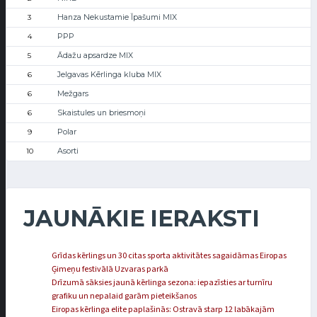
Hanza Nekustamie Īpašumi MIX
3
PPP
4
Ādažu apsardze MIX
5
Jelgavas Kērlinga kluba MIX
6
Mežgars
6
Skaistules un briesmoņi
6
Polar
9
Asorti
10
JAUNĀKIE IERAKSTI
Grīdas kērlings un 30 citas sporta aktivitātes sagaidāmas Eiropas
Ģimeņu festivālā Uzvaras parkā
Drīzumā sāksies jaunā kērlinga sezona: iepazīsties ar turnīru
grafiku un nepalaid garām pieteikšanos
Eiropas kērlinga elite paplašinās: Ostravā starp 12 labākajām