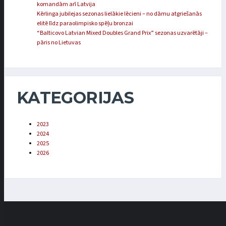
komandām arī Latvija
Kērlinga jubilejas sezonas lielākie lēcieni – no dāmu atgriešanās
elitē līdz paraolimpisko spēļu bronzai
“Balticovo Latvian Mixed Doubles Grand Prix” sezonas uzvarētāji –
pāris no Lietuvas
KATEGORIJAS
2023
2024
2025
2026