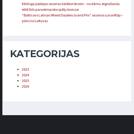
Kērlinga jubilejas sezonas lielākie lēcieni – no dāmu atgriešanās
elitē līdz paraolimpisko spēļu bronzai
“Balticovo Latvian Mixed Doubles Grand Prix” sezonas uzvarētāji –
pāris no Lietuvas
KATEGORIJAS
2023
2024
2025
2026