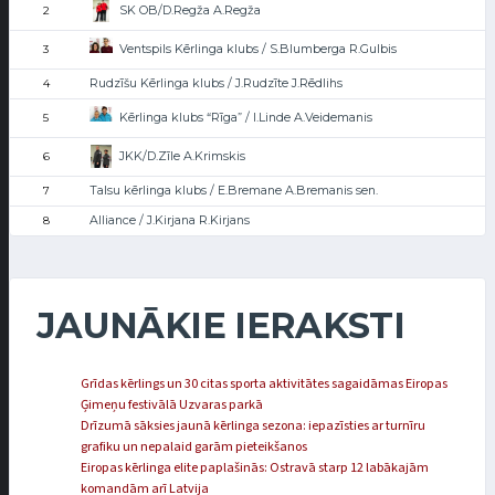
SK OB/D.Regža A.Regža
2
Ventspils Kērlinga klubs / S.Blumberga R.Gulbis
3
Rudzīšu Kērlinga klubs / J.Rudzīte J.Rēdlihs
4
Kērlinga klubs “Rīga” / I.Linde A.Veidemanis
5
JKK/D.Zīle A.Krimskis
6
Talsu kērlinga klubs / E.Bremane A.Bremanis sen.
7
Alliance / J.Kirjana R.Kirjans
8
JAUNĀKIE IERAKSTI
Grīdas kērlings un 30 citas sporta aktivitātes sagaidāmas Eiropas
Ģimeņu festivālā Uzvaras parkā
Drīzumā sāksies jaunā kērlinga sezona: iepazīsties ar turnīru
grafiku un nepalaid garām pieteikšanos
Eiropas kērlinga elite paplašinās: Ostravā starp 12 labākajām
komandām arī Latvija