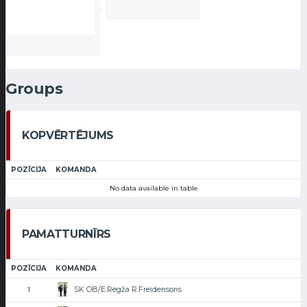
Groups
KOPVĒRTĒJUMS
POZĪCIJA
KOMANDA
No data available in table
PAMATTURNĪRS
POZĪCIJA
KOMANDA
SK OB/E.Regža R.Freidensons
1