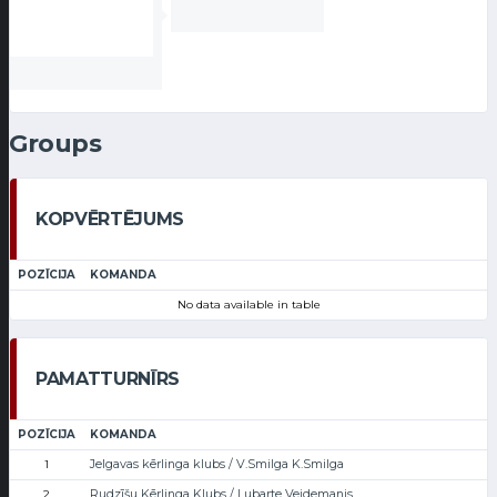
Groups
KOPVĒRTĒJUMS
POZĪCIJA
KOMANDA
No data available in table
PAMATTURNĪRS
POZĪCIJA
KOMANDA
Jelgavas kērlinga klubs / V.Smilga K.Smilga
1
Rudzīšu Kērlinga Klubs / Lubarte Veidemanis
2