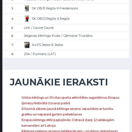
SK OB/E.Regža R.Freidensons
3
SK OB/D.Regža A.Regža
4
LKK / Caune Caune
5
Jelgavas Kērlinga Klubs / Ģērmane Trukšāns
6
A41/S.Jeske R.Jeske
7
Zīle / Purmalis (LAT)
8
JAUNĀKIE IERAKSTI
Grīdas kērlings un 30 citas sporta aktivitātes sagaidāmas Eiropas
Ģimeņu festivālā Uzvaras parkā
Drīzumā sāksies jaunā kērlinga sezona: iepazīsties ar turnīru
grafiku un nepalaid garām pieteikšanos
Eiropas kērlinga elite paplašinās: Ostravā starp 12 labākajām
komandām arī Latvija
Kērlinga jubilejas sezonas lielākie lēcieni – no dāmu atgriešanās