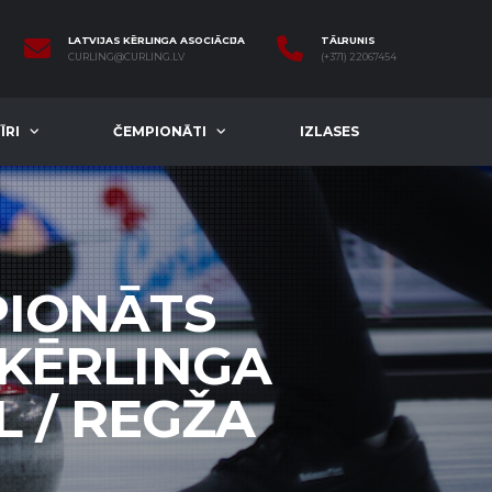
LATVIJAS KĒRLINGA ASOCIĀCIJA
TĀLRUNIS
CURLING@CURLING.LV
(+371) 22067454
ĪRI
ČEMPIONĀTI
IZLASES
PIONĀTS
 KĒRLINGA
L / REGŽA