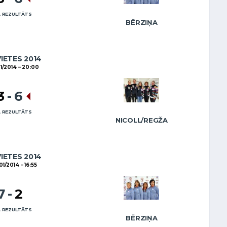
 REZULTĀTS
BĒRZIŅA
VIETES 2014
1/2014
20:00
3
-
6
 REZULTĀTS
NICOLL/REGŽA
VIETES 2014
01/2014
16:55
7
-
2
 REZULTĀTS
BĒRZIŅA