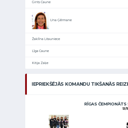
Gints Caune
Una Ģērmane
Žaklīna Litauniece
Līga Caune
Kitija Zaķe
IEPRIEKŠĒJĀS KOMANDU TIKŠANĀS REIZ
RĪGAS ČEMPIONĀTS 
13/1