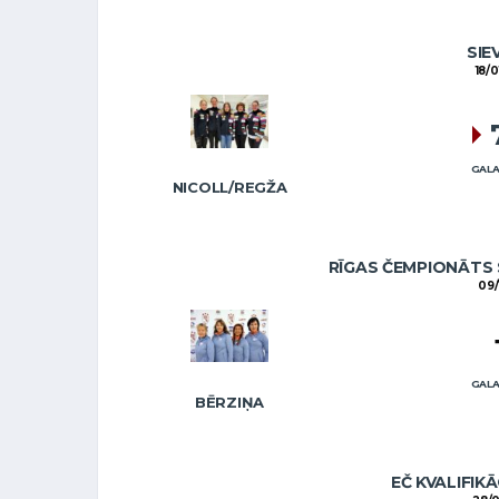
SIE
18/0
GALA
NICOLL/REGŽA
RĪGAS ČEMPIONĀTS 
09/
GALA
BĒRZIŅA
EČ KVALIFIKĀ