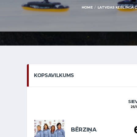
HOME
LATVIJAS KĒRLINGA Č
KOPSAVILKUMS
SIE
25/
BĒRZIŅA