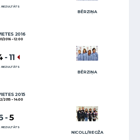
 REZULTĀTS
BĒRZIŅA
VIETES 2016
01/2016
12:00
4
-
11
 REZULTĀTS
BĒRZIŅA
VIETES 2015
02/2015
14:00
6
-
5
 REZULTĀTS
NICOLL/REGŽA