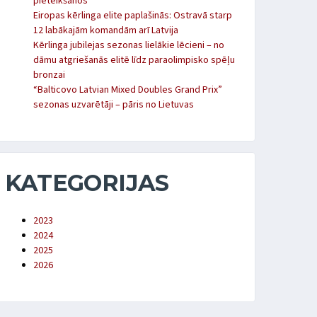
pieteikšanos
Eiropas kērlinga elite paplašinās: Ostravā starp
12 labākajām komandām arī Latvija
Kērlinga jubilejas sezonas lielākie lēcieni – no
dāmu atgriešanās elitē līdz paraolimpisko spēļu
bronzai
“Balticovo Latvian Mixed Doubles Grand Prix”
sezonas uzvarētāji – pāris no Lietuvas
KATEGORIJAS
2023
2024
2025
2026