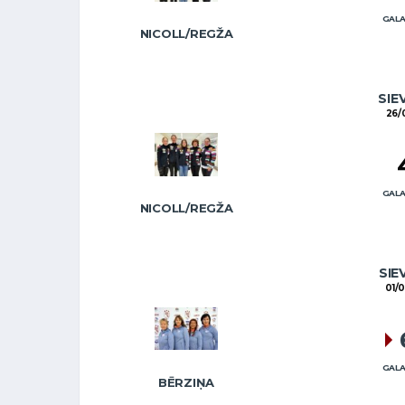
GALA
NICOLL/REGŽA
SIE
26/
GALA
NICOLL/REGŽA
SIE
01/
GALA
BĒRZIŅA