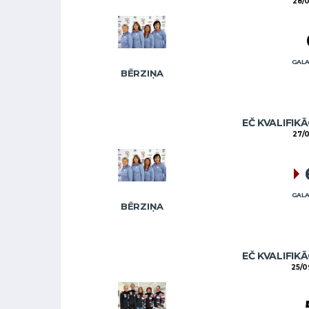
28/
GALA
BĒRZIŅA
EČ KVALIFIKĀ
27/
GALA
BĒRZIŅA
EČ KVALIFIKĀ
25/0