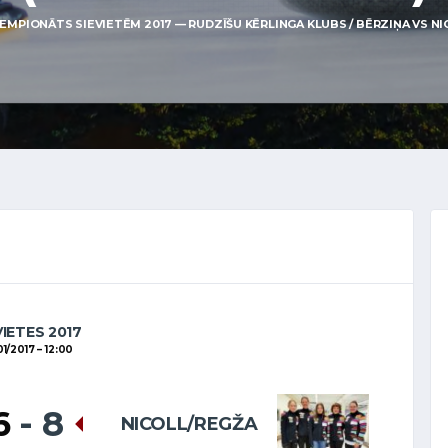
EMPIONĀTS SIEVIETĒM 2017 — RUDZĪŠU KĒRLINGA KLUBS / BĒRZIŅA VS NICOL
VIETES 2017
01/2017
12:00
6
-
8
NICOLL/REGŽA