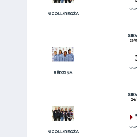
GALA
NICOLL/REGŽA
SIE
26/0
GALA
BĒRZIŅA
SIE
24/
GALA
NICOLL/REGŽA