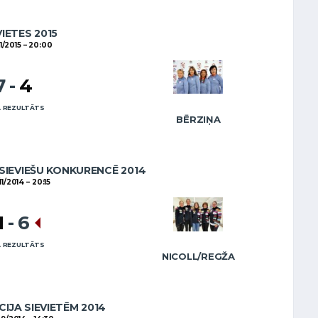
VIETES 2015
1/2015
20:00
7
-
4
 REZULTĀTS
BĒRZIŅA
SIEVIEŠU KONKURENCĒ 2014
11/2014
20:15
1
-
6
 REZULTĀTS
NICOLL/REGŽA
CIJA SIEVIETĒM 2014