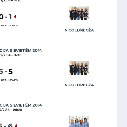
09/2014
14:30
0
-
1
 REZULTĀTS
NICOLL/REGŽA
CIJA SIEVIETĒM 2014
09/2014
14:30
6
-
5
 REZULTĀTS
NICOLL/REGŽA
CIJA SIEVIETĒM 2014
9/2014
08:00
5
-
6