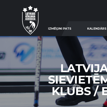
IZMĒĢINI PATS
KALENDĀRS
LATVIJ
SIEVIETĒ
KLUBS / 