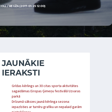
L / REGŽA (2017-01-25 12:00)
JAUNĀKIE
IERAKSTI
Grīdas kērlings un 30 citas sporta aktivitātes
sagaidāmas Eiropas Ģimeņu festivālā Uzvaras
parkā
Drīzumā sāksies jaunā kērlinga sezona:
iepazīsties ar turnīru grafiku un nepalaid garām