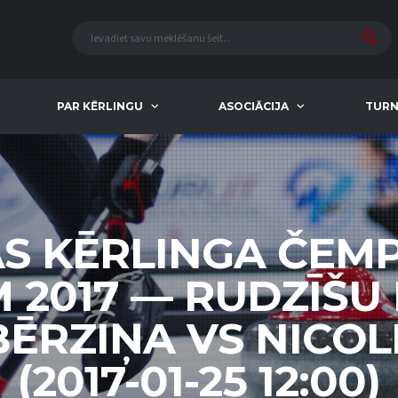
PAR KĒRLINGU
ASOCIĀCIJA
TURN
AS KĒRLINGA ČEM
M 2017 — RUDZĪŠU
BĒRZIŅA VS NICOL
(2017-01-25 12:00)