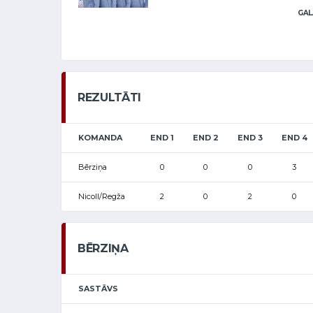
GAL
REZULTĀTI
KOMANDA
END 1
END 2
END 3
END 4
Bērziņa
0
0
0
3
Nicoll/Regža
2
0
2
0
BĒRZIŅA
SASTĀVS