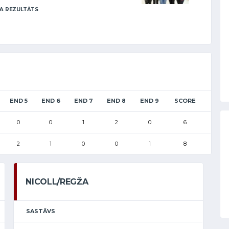
A REZULTĀTS
END 5
END 6
END 7
END 8
END 9
SCORE
0
0
1
2
0
6
2
1
0
0
1
8
NICOLL/REGŽA
SASTĀVS