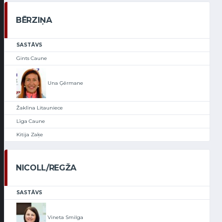
BĒRZIŅA
SASTĀVS
Gints Caune
Una Ģērmane
Žaklīna Litauniece
Līga Caune
Kitija Zaķe
NICOLL/REGŽA
SASTĀVS
Vineta Smilga