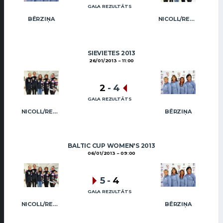
GALA REZULTĀTS
BĒRZIŅA
NICOLL/REGŽA
SIEVIETES 2013
26/01/2013
11:00
2
-
4
GALA REZULTĀTS
NICOLL/REGŽA
BĒRZIŅA
BALTIC CUP WOMEN'S 2013
06/01/2013
09:00
5
-
4
GALA REZULTĀTS
NICOLL/REGŽA
BĒRZIŅA