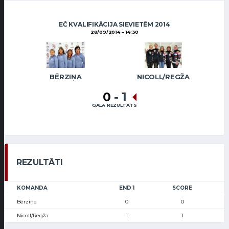
EČ KVALIFIKĀCIJA SIEVIETĒM 2014
28/09/2014
14:30
BĒRZIŅA
NICOLL/REGŽA
0
-
1
GALA REZULTĀTS
REZULTĀTI
KOMANDA
END 1
SCORE
Bērziņa
0
0
Nicoll/Regža
1
1