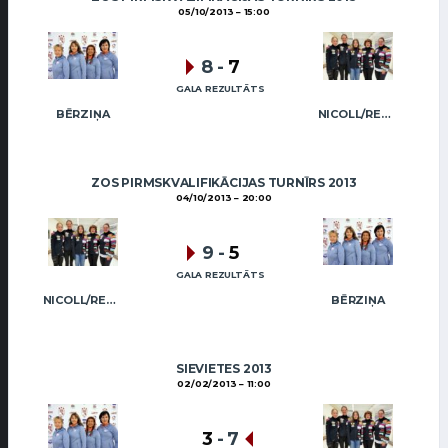
05/10/2013
15:00
8
-
7
GALA REZULTĀTS
BĒRZIŅA
NICOLL/REGŽA
ZOS PIRMSKVALIFIKĀCIJAS TURNĪRS 2013
04/10/2013
20:00
9
-
5
GALA REZULTĀTS
NICOLL/REGŽA
BĒRZIŅA
SIEVIETES 2013
02/02/2013
11:00
3
-
7