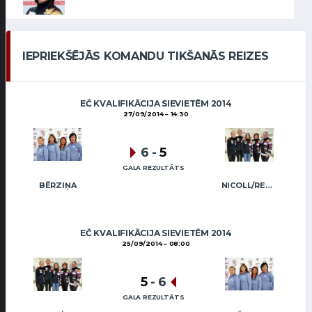
IEPRIEKŠĒJĀS KOMANDU TIKŠANĀS REIZES
EČ KVALIFIKĀCIJA SIEVIETĒM 2014
27/09/2014
14:30
6
-
5
GALA REZULTĀTS
BĒRZIŅA
NICOLL/REGŽA
EČ KVALIFIKĀCIJA SIEVIETĒM 2014
25/09/2014
08:00
5
-
6
GALA REZULTĀTS