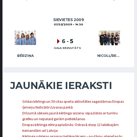
SIEVIETES 2009
01/02/2009
14:30
6
-
5
GALA REZULTĀTS
BĒRZIŅA
NICOLL/REGŽA
JAUNĀKIE IERAKSTI
Grīdas kērlings un 30 citas sporta aktivitātes sagaidāmas Eiropas
Ģimeņu festivālā Uzvaras parkā
Drīzumā sāksies jaunā kērlinga sezona: iepazīsties ar turnīru
grafiku un nepalaid garām pieteikšanos
Eiropas kērlinga elite paplašinās: Ostravā starp 12 labākajām
komandām arī Latvija
Kērlinga jubilejas sezonas lielākie lēcieni – no dāmu atgriešanās