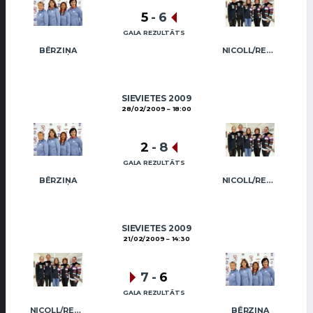
5
-
6
GALA REZULTĀTS
BĒRZIŅA
NICOLL/REGŽA
SIEVIETES 2009
28/02/2009
18:00
2
-
8
GALA REZULTĀTS
BĒRZIŅA
NICOLL/REGŽA
SIEVIETES 2009
21/02/2009
14:30
7
-
6
GALA REZULTĀTS
NICOLL/REGŽA
BĒRZIŅA