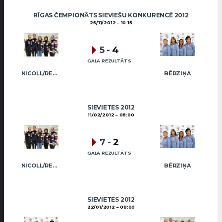
RĪGAS ČEMPIONĀTS SIEVIEŠU KONKURENCĒ 2012
25/11/2012
10:15
5
-
4
GALA REZULTĀTS
NICOLL/REGŽA
BĒRZIŅA
SIEVIETES 2012
11/02/2012
08:00
7
-
2
GALA REZULTĀTS
NICOLL/REGŽA
BĒRZIŅA
SIEVIETES 2012
22/01/2012
08:00