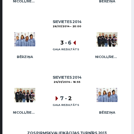
NICOLL/REGŽA
BĒRZIŅA
SIEVIETES 2014
26/01/2014
20:00
3
-
6
GALA REZULTĀTS
BĒRZIŅA
NICOLL/REGŽA
SIEVIETES 2014
24/01/2014
16:55
7
-
2
GALA REZULTĀTS
NICOLL/REGŽA
BĒRZIŅA
ZOS PIRMSKVALIFIKĀCIJAS TURNĪRS 2013