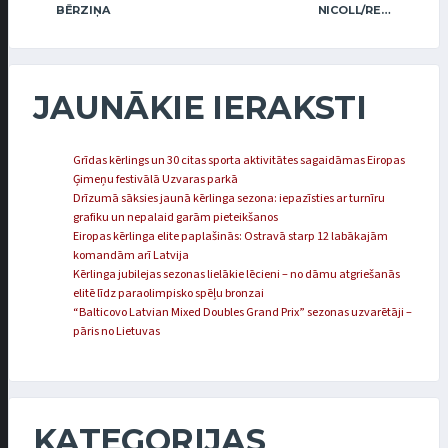
BĒRZIŅA
NICOLL/REGŽA
JAUNĀKIE IERAKSTI
Grīdas kērlings un 30 citas sporta aktivitātes sagaidāmas Eiropas
Ģimeņu festivālā Uzvaras parkā
Drīzumā sāksies jaunā kērlinga sezona: iepazīsties ar turnīru
grafiku un nepalaid garām pieteikšanos
Eiropas kērlinga elite paplašinās: Ostravā starp 12 labākajām
komandām arī Latvija
Kērlinga jubilejas sezonas lielākie lēcieni – no dāmu atgriešanās
elitē līdz paraolimpisko spēļu bronzai
“Balticovo Latvian Mixed Doubles Grand Prix” sezonas uzvarētāji –
pāris no Lietuvas
KATEGORIJAS