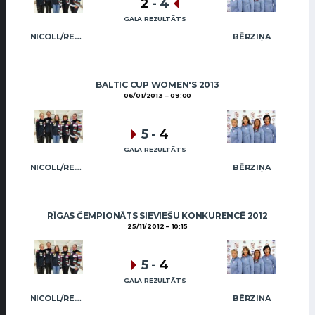
2
-
4
GALA REZULTĀTS
NICOLL/REGŽA
BĒRZIŅA
BALTIC CUP WOMEN'S 2013
06/01/2013
09:00
5
-
4
GALA REZULTĀTS
NICOLL/REGŽA
BĒRZIŅA
RĪGAS ČEMPIONĀTS SIEVIEŠU KONKURENCĒ 2012
25/11/2012
10:15
5
-
4
GALA REZULTĀTS
NICOLL/REGŽA
BĒRZIŅA