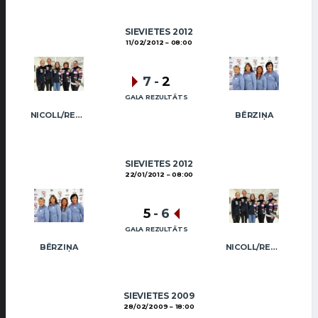
SIEVIETES 2012
11/02/2012
08:00
7
-
2
GALA REZULTĀTS
NICOLL/REGŽA
BĒRZIŅA
SIEVIETES 2012
22/01/2012
08:00
5
-
6
GALA REZULTĀTS
BĒRZIŅA
NICOLL/REGŽA
SIEVIETES 2009
28/02/2009
18:00