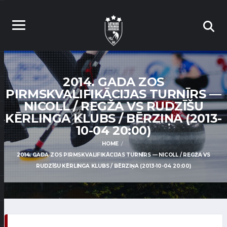
2014. GADA ZOS
PIRMSKVALIFIKĀCIJAS TURNĪRS —
NICOLL / REGŽA VS RUDZĪŠU
KĒRLINGA KLUBS / BĒRZIŅA (2013-
10-04 20:00)
HOME
2014. GADA ZOS PIRMSKVALIFIKĀCIJAS TURNĪRS — NICOLL / REGŽA VS
RUDZĪŠU KĒRLINGA KLUBS / BĒRZIŅA (2013-10-04 20:00)