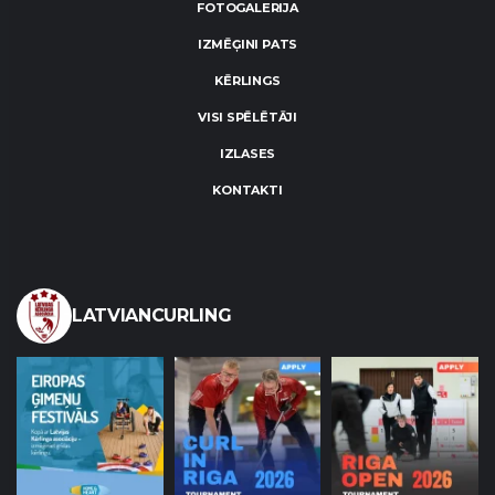
FOTOGALERIJA
IZMĒĢINI PATS
KĒRLINGS
VISI SPĒLĒTĀJI
IZLASES
KONTAKTI
LATVIANCURLING