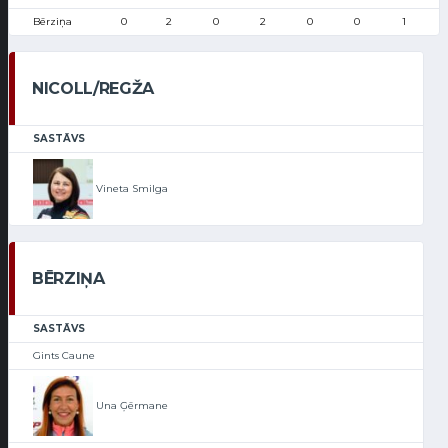
Bērziņa
0
2
0
2
0
0
1
NICOLL/REGŽA
SASTĀVS
Vineta Smilga
BĒRZIŅA
SASTĀVS
Gints Caune
Una Ģērmane