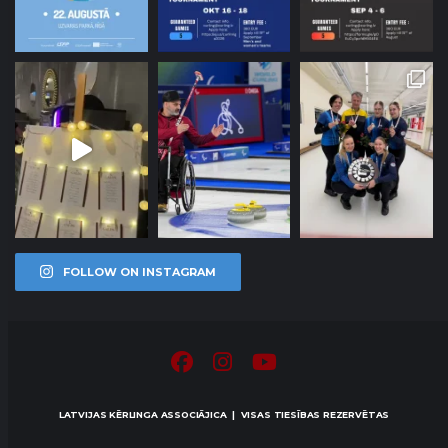
FOLLOW ON INSTAGRAM
LATVIJAS KĒRLINGA ASSOCIĀJICA | VISAS TIESĪBAS REZERVĒTAS