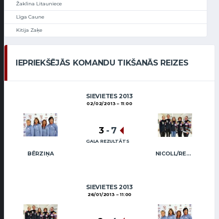
Žaklīna Litauniece
Līga Caune
Kitija Zaķe
IEPRIEKŠĒJĀS KOMANDU TIKŠANĀS REIZES
SIEVIETES 2013
02/02/2013
11:00
3
-
7
GALA REZULTĀTS
BĒRZIŅA
NICOLL/REGŽA
SIEVIETES 2013
26/01/2013
11:00