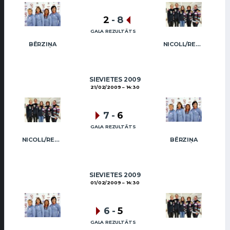
2
-
8
GALA REZULTĀTS
BĒRZIŅA
NICOLL/REGŽA
SIEVIETES 2009
21/02/2009
14:30
7
-
6
GALA REZULTĀTS
NICOLL/REGŽA
BĒRZIŅA
SIEVIETES 2009
01/02/2009
14:30
6
-
5
GALA REZULTĀTS