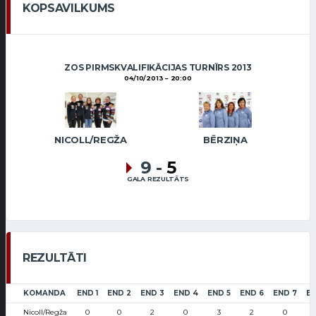
KOPSAVILKUMS
ZOS PIRMSKVALIFIKĀCIJAS TURNĪRS 2013
04/10/2013
20:00
NICOLL/REGŽA
BĒRZIŅA
9
-
5
GALA REZULTĀTS
REZULTĀTI
KOMANDA
END 1
END 2
END 3
END 4
END 5
END 6
END 7
EN
Nicoll/Regža
0
0
2
0
3
2
0