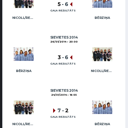
5
-
6
GALA REZULTĀTS
NICOLL/REGŽA
BĒRZIŅA
SIEVIETES 2014
26/01/2014
20:00
3
-
6
GALA REZULTĀTS
BĒRZIŅA
NICOLL/REGŽA
SIEVIETES 2014
24/01/2014
16:55
7
-
2
GALA REZULTĀTS
NICOLL/REGŽA
BĒRZIŅA