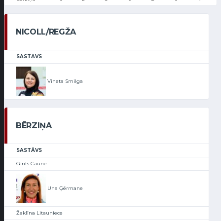
NICOLL/REGŽA
SASTĀVS
Vineta Smilga
BĒRZIŅA
SASTĀVS
Gints Caune
Una Ģērmane
Žaklīna Litauniece