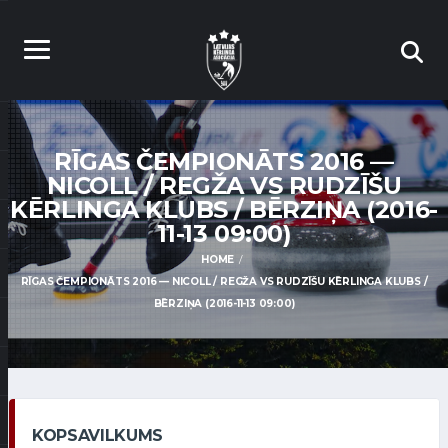
RĪGAS ČEMPIONĀTS 2016 —
NICOLL / REGŽA VS RUDZĪŠU
KĒRLINGA KLUBS / BĒRZIŅA (2016-
11-13 09:00)
HOME
RĪGAS ČEMPIONĀTS 2016 — NICOLL / REGŽA VS RUDZĪŠU KĒRLINGA KLUBS /
BĒRZIŅA (2016-11-13 09:00)
KOPSAVILKUMS