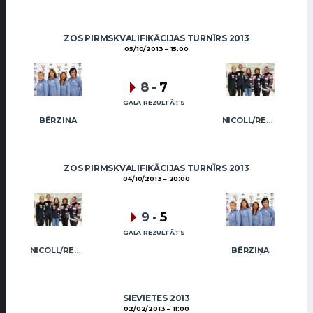
ZOS PIRMSKVALIFIKĀCIJAS TURNĪRS 2013
05/10/2013
15:00
8
-
7
GALA REZULTĀTS
BĒRZIŅA
NICOLL/REGŽA
ZOS PIRMSKVALIFIKĀCIJAS TURNĪRS 2013
04/10/2013
20:00
9
-
5
GALA REZULTĀTS
NICOLL/REGŽA
BĒRZIŅA
SIEVIETES 2013
02/02/2013
11:00