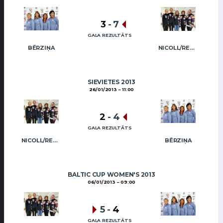
3
-
7
GALA REZULTĀTS
BĒRZIŅA
NICOLL/REGŽA
SIEVIETES 2013
26/01/2013
11:00
2
-
4
GALA REZULTĀTS
NICOLL/REGŽA
BĒRZIŅA
BALTIC CUP WOMEN'S 2013
06/01/2013
09:00
5
-
4
GALA REZULTĀTS