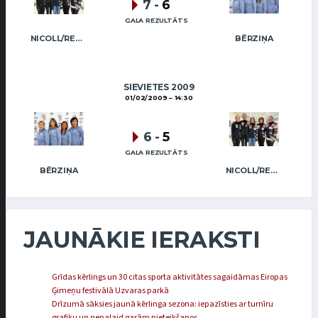
7
-
6
GALA REZULTĀTS
NICOLL/REGŽA
BĒRZIŅA
SIEVIETES 2009
01/02/2009
14:30
6
-
5
GALA REZULTĀTS
BĒRZIŅA
NICOLL/REGŽA
JAUNĀKIE IERAKSTI
Grīdas kērlings un 30 citas sporta aktivitātes sagaidāmas Eiropas
Ģimeņu festivālā Uzvaras parkā
Drīzumā sāksies jaunā kērlinga sezona: iepazīsties ar turnīru
grafiku un nepalaid garām pieteikšanos