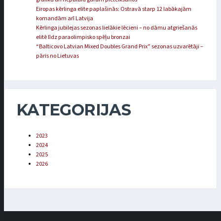
Eiropas kērlinga elite paplašinās: Ostravā starp 12 labākajām
komandām arī Latvija
Kērlinga jubilejas sezonas lielākie lēcieni – no dāmu atgriešanās
elitē līdz paraolimpisko spēļu bronzai
“Balticovo Latvian Mixed Doubles Grand Prix” sezonas uzvarētāji –
pāris no Lietuvas
KATEGORIJAS
2023
2024
2025
2026