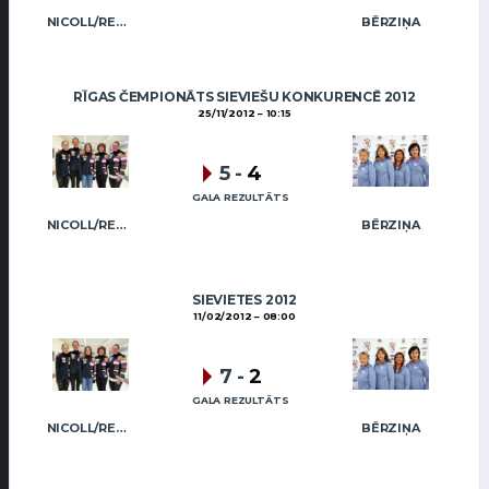
NICOLL/REGŽA
BĒRZIŅA
RĪGAS ČEMPIONĀTS SIEVIEŠU KONKURENCĒ 2012
25/11/2012
10:15
5
-
4
GALA REZULTĀTS
NICOLL/REGŽA
BĒRZIŅA
SIEVIETES 2012
11/02/2012
08:00
7
-
2
GALA REZULTĀTS
NICOLL/REGŽA
BĒRZIŅA