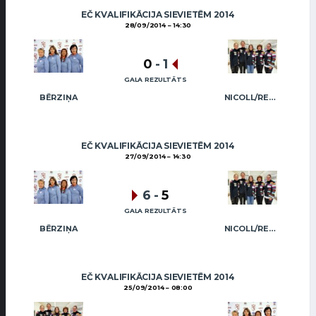
EČ KVALIFIKĀCIJA SIEVIETĒM 2014
28/09/2014
14:30
0
-
1
GALA REZULTĀTS
BĒRZIŅA
NICOLL/REGŽA
EČ KVALIFIKĀCIJA SIEVIETĒM 2014
27/09/2014
14:30
6
-
5
GALA REZULTĀTS
BĒRZIŅA
NICOLL/REGŽA
EČ KVALIFIKĀCIJA SIEVIETĒM 2014
25/09/2014
08:00