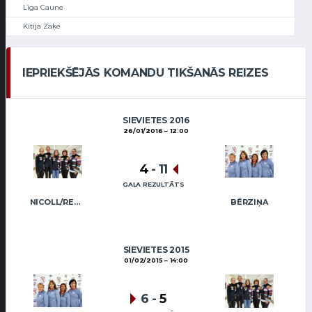
Līga Caune
Kitija Zaķe
IEPRIEKŠĒJĀS KOMANDU TIKŠANĀS REIZES
SIEVIETES 2016
26/01/2016
12:00
4
-
11
GALA REZULTĀTS
NICOLL/REGŽA
BĒRZIŅA
SIEVIETES 2015
01/02/2015
14:00
6
-
5