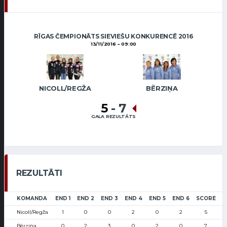
RĪGAS ČEMPIONĀTS SIEVIEŠU KONKURENCĒ 2016
13/11/2016
09:00
NICOLL/REGŽA
BĒRZIŅA
5
-
7
GALA REZULTĀTS
REZULTĀTI
KOMANDA
END 1
END 2
END 3
END 4
END 5
END 6
SCORE
Nicoll/Regža
1
0
0
2
0
2
5
Bērziņa
0
2
3
0
2
0
7