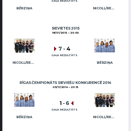
GALA REZULTĀTS
BĒRZIŅA
NICOLL/REGŽA
SIEVIETES 2015
18/01/2015
20:00
7
-
4
GALA REZULTĀTS
NICOLL/REGŽA
BĒRZIŅA
RĪGAS ČEMPIONĀTS SIEVIEŠU KONKURENCĒ 2014
09/11/2014
20:15
1
-
6
GALA REZULTĀTS
BĒRZIŅA
NICOLL/REGŽA