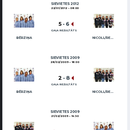
SIEVIETES 2012
22/01/2012
08:00
5
-
6
GALA REZULTĀTS
BĒRZIŅA
NICOLL/REGŽA
SIEVIETES 2009
28/02/2009
18:00
2
-
8
GALA REZULTĀTS
BĒRZIŅA
NICOLL/REGŽA
SIEVIETES 2009
21/02/2009
14:30