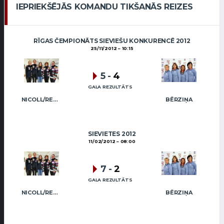
IEPRIEKŠĒJĀS KOMANDU TIKŠANĀS REIZES
RĪGAS ČEMPIONĀTS SIEVIEŠU KONKURENCĒ 2012
25/11/2012
10:15
5
-
4
GALA REZULTĀTS
NICOLL/REGŽA
BĒRZIŅA
SIEVIETES 2012
11/02/2012
08:00
7
-
2
GALA REZULTĀTS
NICOLL/REGŽA
BĒRZIŅA