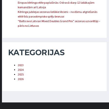
Eiropas kērlinga elite paplašinās: Ostravā starp 12 labākajām
komandām arī Latvija
Kērlinga jubilejas sezonas lielākie lēcieni – no dāmu atgriešanās
elitē līdz paraolimpisko spēļu bronzai
“Balticovo Latvian Mixed Doubles Grand Prix” sezonas uzvarētāji –
pāris no Lietuvas
KATEGORIJAS
2023
2024
2025
2026