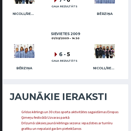
7
-
6
GALA REZULTĀTS
NICOLL/REGŽA
BĒRZIŅA
SIEVIETES 2009
01/02/2009
14:30
6
-
5
GALA REZULTĀTS
BĒRZIŅA
NICOLL/REGŽA
JAUNĀKIE IERAKSTI
Grīdas kērlings un 30 citas sporta aktivitātes sagaidāmas Eiropas
Ģimeņu festivālā Uzvaras parkā
Drīzumā sāksies jaunā kērlinga sezona: iepazīsties ar turnīru
grafiku un nepalaid garām pieteikšanos