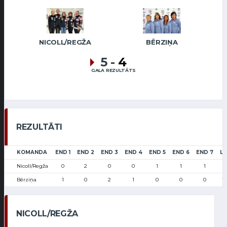
NICOLL/REGŽA
BĒRZIŅA
5
-
4
GALA REZULTĀTS
REZULTĀTI
KOMANDA
END 1
END 2
END 3
END 4
END 5
END 6
END 7
LS
Nicoll/Regža
0
2
0
0
1
1
1
2
Bērziņa
1
0
2
1
0
0
0
18
NICOLL/REGŽA