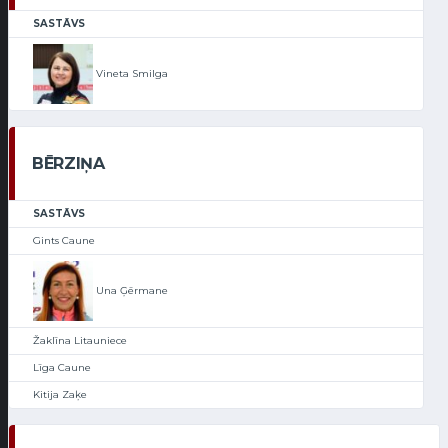
SASTĀVS
Vineta Smilga
BĒRZIŅA
SASTĀVS
Gints Caune
Una Ģērmane
Žaklīna Litauniece
Līga Caune
Kitija Zaķe