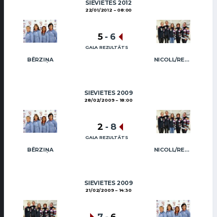
SIEVIETES 2012
22/01/2012
08:00
5
-
6
GALA REZULTĀTS
BĒRZIŅA
NICOLL/REGŽA
SIEVIETES 2009
28/02/2009
18:00
2
-
8
GALA REZULTĀTS
BĒRZIŅA
NICOLL/REGŽA
SIEVIETES 2009
21/02/2009
14:30