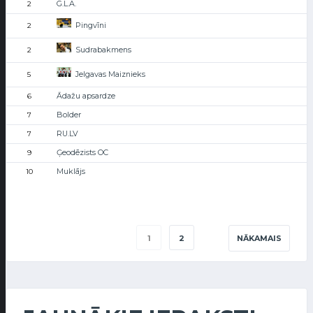
G.L.A.
2
Pingvīni
2
Sudrabakmens
2
Jelgavas Maiznieks
5
Ādažu apsardze
6
Bolder
7
RU.LV
7
Ģeodēzists OC
9
Muklājs
10
1
2
NĀKAMAIS