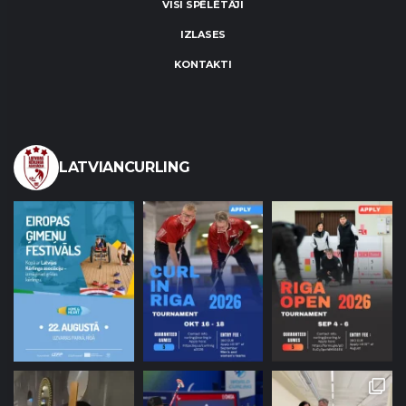
VISI SPĒLĒTĀJI
IZLASES
KONTAKTI
LATVIANCURLING