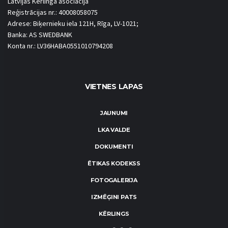
Latvijas Kērlinga asociācija
Reģistrācijas nr.: 40008058075
Adrese: Biķernieku iela 121H, Rīga, LV-1021;
Banka: AS SWEDBANK
Konta nr.: LV36HABA0551010794208
VIETNES LAPAS
JAUNUMI
LKA VALDE
DOKUMENTI
ĒTIKAS KODEKSS
FOTOGALERIJA
IZMĒĢINI PATS
KĒRLINGS