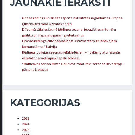
JAUNĀKIE IERAKSTI
Grīdas kērlings un 30 citas sporta aktivitātes sagaidāmas Eiropas
Ģimeņu festivālā Uzvaras parkā
Drīzumā sāksies jaunā kērlinga sezona: iepazīsties ar turnīru
grafiku un nepalaid garām pieteikšanos
Eiropas kērlinga elite paplašinās: Ostravā starp 12 labākajām
komandām arī Latvija
Kērlinga jubilejas sezonas lielākie lēcieni – no dāmu atgriešanās
elitē līdz paraolimpisko spēļu bronzai
“Balticovo Latvian Mixed Doubles Grand Prix” sezonas uzvarētāji –
pāris no Lietuvas
KATEGORIJAS
2023
2024
2025