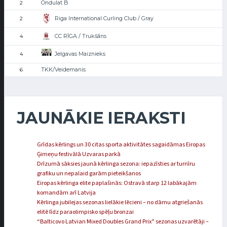
Ondulat B
2
Riga International Curling Club / Gray
2
CC RĪGA / Trukšāns
4
Jelgavas Maiznieks
4
TKK/Veidemanis
6
JAUNĀKIE IERAKSTI
Grīdas kērlings un 30 citas sporta aktivitātes sagaidāmas Eiropas
Ģimeņu festivālā Uzvaras parkā
Drīzumā sāksies jaunā kērlinga sezona: iepazīsties ar turnīru
grafiku un nepalaid garām pieteikšanos
Eiropas kērlinga elite paplašinās: Ostravā starp 12 labākajām
komandām arī Latvija
Kērlinga jubilejas sezonas lielākie lēcieni – no dāmu atgriešanās
elitē līdz paraolimpisko spēļu bronzai
“Balticovo Latvian Mixed Doubles Grand Prix” sezonas uzvarētāji –