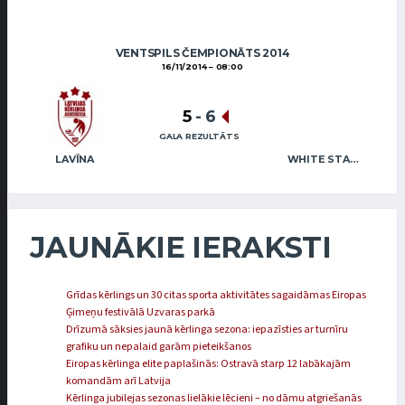
VENTSPILS ČEMPIONĀTS 2014
16/11/2014
08:00
5
-
6
GALA REZULTĀTS
LAVĪNA
WHITE STAR MAFIA
JAUNĀKIE IERAKSTI
Grīdas kērlings un 30 citas sporta aktivitātes sagaidāmas Eiropas
Ģimeņu festivālā Uzvaras parkā
Drīzumā sāksies jaunā kērlinga sezona: iepazīsties ar turnīru
grafiku un nepalaid garām pieteikšanos
Eiropas kērlinga elite paplašinās: Ostravā starp 12 labākajām
komandām arī Latvija
Kērlinga jubilejas sezonas lielākie lēcieni – no dāmu atgriešanās