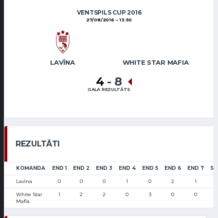
VENTSPILS CUP 2016
27/08/2016
13:50
LAVĪNA
WHITE STAR MAFIA
4
-
8
GALA REZULTĀTS
REZULTĀTI
KOMANDA
END 1
END 2
END 3
END 4
END 5
END 6
END 7
SC
Lavīna
0
0
0
1
0
2
1
White Star
1
2
2
0
3
0
0
Mafia