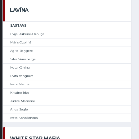
LAVĪNA
SASTĀVS
Evija Rubene-Ozoliņa
Māris Ozoliņš
Agita Baņģere
Silva Veinsberga
Iveta Ķēniņa
Evita Vangrava
Iveta Medne
Kristīne Irbe
Judīte Matisone
Anda Segle
Iveta Konošonoka
WHITE STAR MAFIA