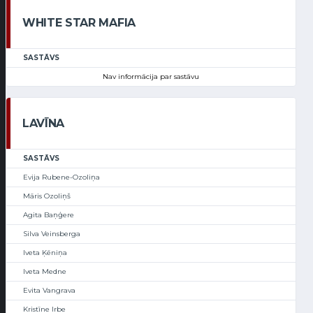
WHITE STAR MAFIA
SASTĀVS
Nav informācija par sastāvu
LAVĪNA
SASTĀVS
Evija Rubene-Ozoliņa
Māris Ozoliņš
Agita Baņģere
Silva Veinsberga
Iveta Ķēniņa
Iveta Medne
Evita Vangrava
Kristīne Irbe