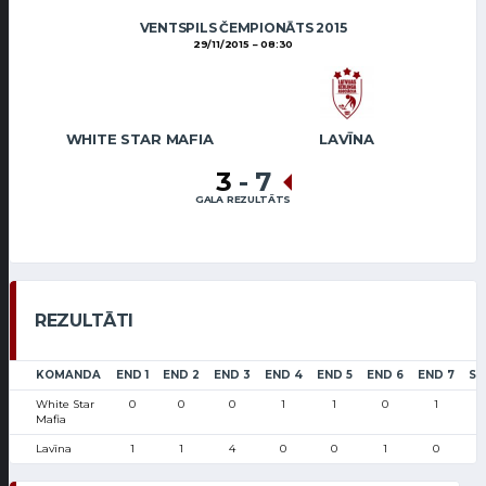
VENTSPILS ČEMPIONĀTS 2015
29/11/2015
08:30
WHITE STAR MAFIA
LAVĪNA
3
-
7
GALA REZULTĀTS
REZULTĀTI
KOMANDA
END 1
END 2
END 3
END 4
END 5
END 6
END 7
SC
White Star
0
0
0
1
1
0
1
Mafia
Lavīna
1
1
4
0
0
1
0