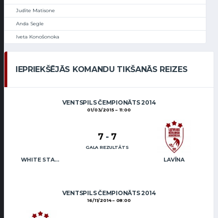
Judīte Matisone
Anda Segle
Iveta Konošonoka
IEPRIEKŠĒJĀS KOMANDU TIKŠANĀS REIZES
VENTSPILS ČEMPIONĀTS 2014
01/03/2015
11:00
7
-
7
GALA REZULTĀTS
WHITE STAR MAFIA
LAVĪNA
VENTSPILS ČEMPIONĀTS 2014
16/11/2014
08:00