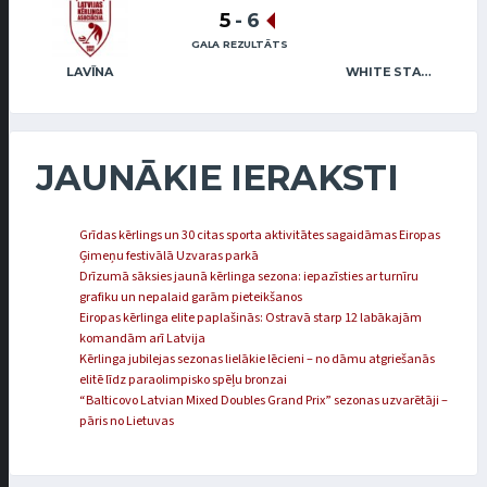
5
-
6
GALA REZULTĀTS
LAVĪNA
WHITE STAR MAFIA
JAUNĀKIE IERAKSTI
Grīdas kērlings un 30 citas sporta aktivitātes sagaidāmas Eiropas
Ģimeņu festivālā Uzvaras parkā
Drīzumā sāksies jaunā kērlinga sezona: iepazīsties ar turnīru
grafiku un nepalaid garām pieteikšanos
Eiropas kērlinga elite paplašinās: Ostravā starp 12 labākajām
komandām arī Latvija
Kērlinga jubilejas sezonas lielākie lēcieni – no dāmu atgriešanās
elitē līdz paraolimpisko spēļu bronzai
“Balticovo Latvian Mixed Doubles Grand Prix” sezonas uzvarētāji –
pāris no Lietuvas