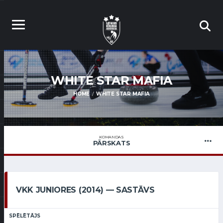
WHITE STAR MAFIA
HOME
WHITE STAR MAFIA
KOMANDAS
PĀRSKATS
VKK JUNIORES (2014) — SASTĀVS
SPĒLĒTĀJS