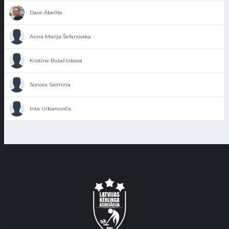
Dace Ābelīte
Anna Marija Šefanovska
Kristīne Bulačņikova
Sonora Salmiņa
Inta Urbanoviča