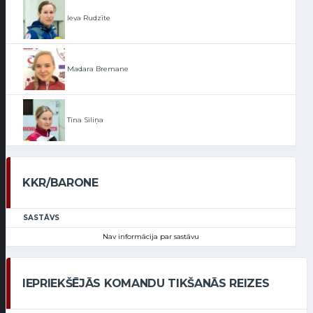
Ieva Rudzīte
Madara Bremane
Tīna Siliņa
KKR/BARONE
SASTĀVS
Nav informācija par sastāvu
IEPRIEKŠĒJĀS KOMANDU TIKŠANĀS REIZES