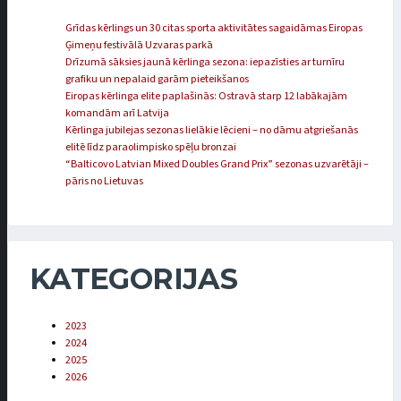
Grīdas kērlings un 30 citas sporta aktivitātes sagaidāmas Eiropas
Ģimeņu festivālā Uzvaras parkā
Drīzumā sāksies jaunā kērlinga sezona: iepazīsties ar turnīru
grafiku un nepalaid garām pieteikšanos
Eiropas kērlinga elite paplašinās: Ostravā starp 12 labākajām
komandām arī Latvija
Kērlinga jubilejas sezonas lielākie lēcieni – no dāmu atgriešanās
elitē līdz paraolimpisko spēļu bronzai
“Balticovo Latvian Mixed Doubles Grand Prix” sezonas uzvarētāji –
pāris no Lietuvas
KATEGORIJAS
2023
2024
2025
2026