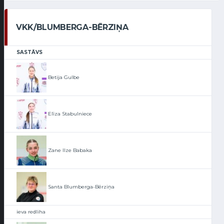
VKK/BLUMBERGA-BĒRZIŅA
SASTĀVS
Betija Gulbe
Elīza Stabulniece
Zane Ilze Babaka
Santa Blumberga-Bērziņa
ieva redliha