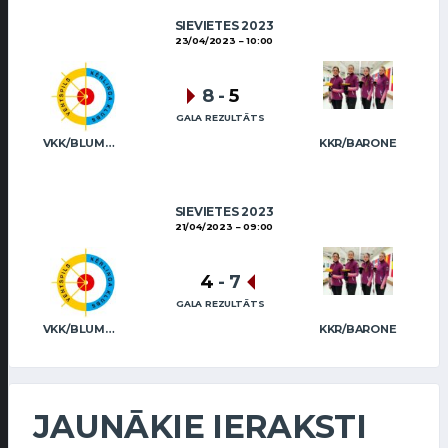
SIEVIETES 2023
23/04/2023
10:00
8
-
5
GALA REZULTĀTS
VKK/BLUMBERGA-BĒRZIŅA
KKR/BARONE
SIEVIETES 2023
21/04/2023
09:00
4
-
7
GALA REZULTĀTS
VKK/BLUMBERGA-BĒRZIŅA
KKR/BARONE
JAUNĀKIE IERAKSTI