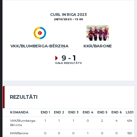
CURL IN RIGA 2023
28/10/2023
13:00
VKK/BLUMBERGA-BĒRZIŅA
KKR/BARONE
9
-
1
GALA REZULTĀTS
REZULTĀTI
KOMANDA
END 1
END 2
END 3
END 4
END 5
END 6
LSD1
VKK/Blumberga-
1
1
1
0
2
4
434
Bērziņa
KKR/Barone
0
0
0
1
0
0
150