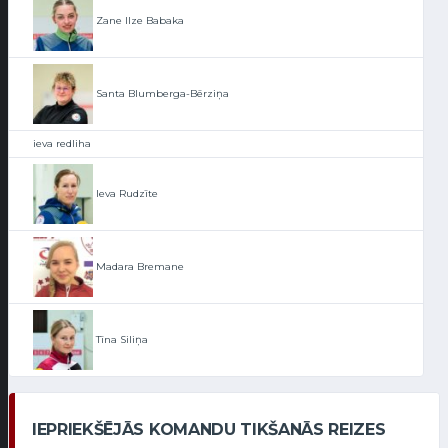
Zane Ilze Babaka
Santa Blumberga-Bērziņa
ieva redliha
Ieva Rudzīte
Madara Bremane
Tīna Siliņa
IEPRIEKŠĒJĀS KOMANDU TIKŠANĀS REIZES