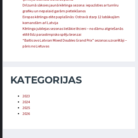
Drīzumā sāksies jaunā kērlinga sezona: iepazīsties ar turnīru
grafiku un nepalaid garām pieteikšanos
Eiropas kērlinga elite paplašinās: Ostravā starp 12 labākajām
komandām arī Latvija
Kērlinga jubilejas sezonas lielākie lēcieni – no dāmu atgriešanās
elitē līdz paraolimpisko spēļu bronzai
“Balticovo Latvian Mixed Doubles Grand Prix” sezonas uzvarētāji –
pāris no Lietuvas
KATEGORIJAS
2023
2024
2025
2026