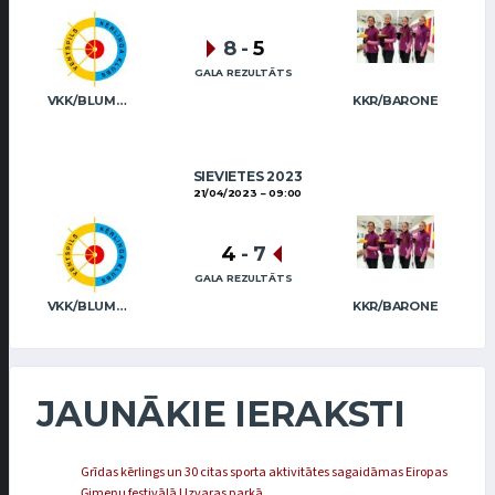
8
-
5
GALA REZULTĀTS
VKK/BLUMBERGA-BĒRZIŅA
KKR/BARONE
SIEVIETES 2023
21/04/2023
09:00
4
-
7
GALA REZULTĀTS
VKK/BLUMBERGA-BĒRZIŅA
KKR/BARONE
JAUNĀKIE IERAKSTI
Grīdas kērlings un 30 citas sporta aktivitātes sagaidāmas Eiropas
Ģimeņu festivālā Uzvaras parkā