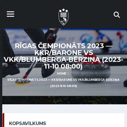
RĪGAS ČEMPIONĀTS 2023 —
KKR/BARONE VS
VKK/BLUMBERGA-BĒRZIŅA (2023-
11-10 08:00)
HOME
RĪGAS ČEMPIONĀTS 2023 — KKR/BARONE VS VKK/BLUMBERGA-BĒRZIŅA
(2023-11-10 08:00)
KOPSAVILKUMS