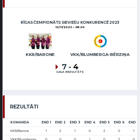
RĪGAS ČEMPIONĀTS SIEVIEŠU KONKURENCĒ 2023
10/11/2023
08:00
KKR/BARONE
VKK/BLUMBERGA-BĒRZIŅA
7
-
4
GALA REZULTĀTS
REZULTĀTI
KOMANDA
END 1
END 2
END 3
END 4
END 5
END 6
END 7
KKR/Barone
1
2
1
0
2
0
1
VKK/Blumberga-
0
0
0
1
0
3
0