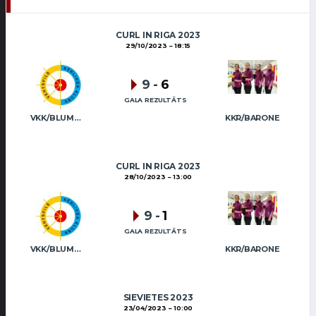
CURL IN RIGA 2023
29/10/2023
18:15
9
-
6
GALA REZULTĀTS
VKK/BLUMBERGA-BĒRZIŅA
KKR/BARONE
CURL IN RIGA 2023
28/10/2023
13:00
9
-
1
GALA REZULTĀTS
VKK/BLUMBERGA-BĒRZIŅA
KKR/BARONE
SIEVIETES 2023
23/04/2023
10:00