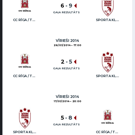
6
-
9
GALA REZULTĀTS
CC RĪGA / TRUKŠĀNS
SPORTA KLUBS “OB” / REGŽA
VĪRIEŠI 2014
26/01/2014
17:00
2
-
5
GALA REZULTĀTS
CC RĪGA / TRUKŠĀNS
SPORTA KLUBS “OB” / REGŽA
VĪRIEŠI 2014
17/01/2014
20:00
5
-
8
GALA REZULTĀTS
SPORTA KLUBS “OB” / REGŽA
CC RĪGA / TRUKŠĀNS