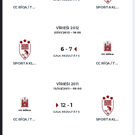
CC RĪGA / TRUKŠĀNS
SPORTA KLUBS “OB” / REGŽA
VĪRIEŠI 2012
21/01/2012
18:00
6
-
7
GALA REZULTĀTS
SPORTA KLUBS “OB” / REGŽA
CC RĪGA / TRUKŠĀNS
VĪRIEŠI 2011
13/02/2011
09:00
12
-
1
GALA REZULTĀTS
CC RĪGA / TRUKŠĀNS
SPORTA KLUBS “OB” / REGŽA