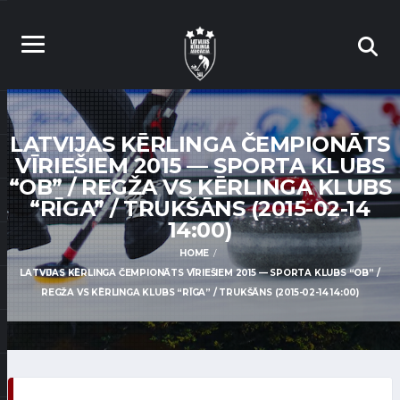
LATVIJAS KĒRLINGA ČEMPIONĀTS
VĪRIEŠIEM 2015 — SPORTA KLUBS
“OB” / REGŽA VS KĒRLINGA KLUBS
“RĪGA” / TRUKŠĀNS (2015-02-14
14:00)
HOME
LATVIJAS KĒRLINGA ČEMPIONĀTS VĪRIEŠIEM 2015 — SPORTA KLUBS “OB” /
REGŽA VS KĒRLINGA KLUBS “RĪGA” / TRUKŠĀNS (2015-02-14 14:00)