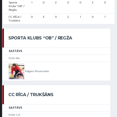
Sporta
1
0
2
0
0
2
0
Klubs “OB” /
Regža
CC RĪGA /
0
3
0
2
1
0
1
Trukšāns
SPORTA KLUBS “OB” / REGŽA
SASTĀVS
Ģirts Sils
Edgars Mucenieks
CC RĪGA / TRUKŠĀNS
SASTĀVS
Erkki Lill