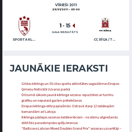
VĪRIEŠI 2011
29/01/2011
09:00
1
-
15
GALA REZULTĀTS
SPORTA KLUBS “OB” / REGŽA
CC RĪGA / TRUKŠĀNS
JAUNĀKIE IERAKSTI
Grīdas kērlings un 30 citas sporta aktivitātes sagaidāmas Eiropas
Ģimeņu festivālā Uzvaras parkā
Drīzumā sāksies jaunā kērlinga sezona: iepazīsties ar turnīru
grafiku un nepalaid garām pieteikšanos
Eiropas kērlinga elite paplašinās: Ostravā starp 12 labākajām
komandām arī Latvija
Kērlinga jubilejas sezonas lielākie lēcieni – no dāmu atgriešanās
elitē līdz paraolimpisko spēļu bronzai
“Balticovo Latvian Mixed Doubles Grand Prix” sezonas uzvarētāji –