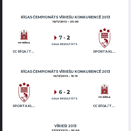
RĪGAS ČEMPIONĀTS VĪRIEŠU KONKURENCĒ 2013
10/11/2013
20:00
7
-
2
GALA REZULTĀTS
CC RĪGA / TRUKŠĀNS
SPORTA KLUBS “OB” / REGŽA
RĪGAS ČEMPIONĀTS VĪRIEŠU KONKURENCĒ 2013
10/11/2013
10:15
6
-
2
GALA REZULTĀTS
SPORTA KLUBS “OB” / REGŽA
CC RĪGA / TRUKŠĀNS
VĪRIEŠI 2013
27/01/2013
20:00