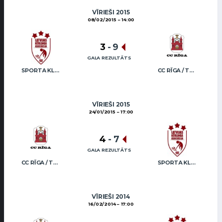
VĪRIEŠI 2015
08/02/2015
14:00
3
-
9
GALA REZULTĀTS
SPORTA KLUBS “OB” / REGŽA
CC RĪGA / TRUKŠĀNS
VĪRIEŠI 2015
24/01/2015
17:00
4
-
7
GALA REZULTĀTS
CC RĪGA / TRUKŠĀNS
SPORTA KLUBS “OB” / REGŽA
VĪRIEŠI 2014
16/02/2014
17:00