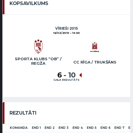
KOPSAVILKUMS
VĪRIEŠI 2015
14/02/2015
14:00
SPORTA KLUBS “OB” /
CC RĪGA / TRUKŠĀNS
REGŽA
6
-
10
GALA REZULTĀTS
REZULTĀTI
KOMANDA
END 1
END 2
END 3
END 4
END 5
END 6
END 7
EN