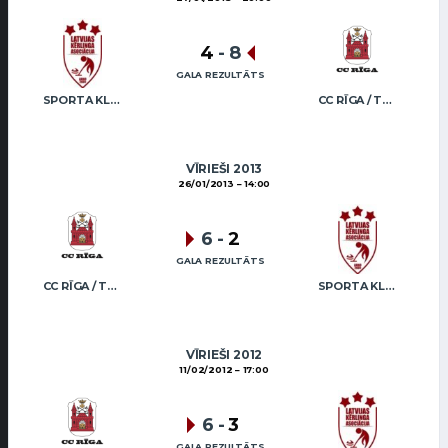
4
-
8
GALA REZULTĀTS
SPORTA KLUBS “OB” / REGŽA
CC RĪGA / TRUKŠĀNS
VĪRIEŠI 2013
26/01/2013
14:00
6
-
2
GALA REZULTĀTS
CC RĪGA / TRUKŠĀNS
SPORTA KLUBS “OB” / REGŽA
VĪRIEŠI 2012
11/02/2012
17:00
6
-
3
GALA REZULTĀTS