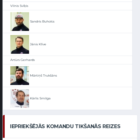
Vilnis Svīķis
Sandris Buholcs
Jānis Klīve
Artūrs Gerhards
Mārtiņš Trukšāns
Kārlis Smilga
IEPRIEKŠĒJĀS KOMANDU TIKŠANĀS REIZES