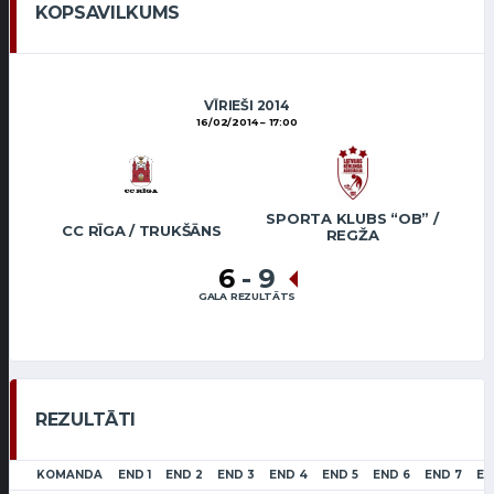
KOPSAVILKUMS
VĪRIEŠI 2014
16/02/2014
17:00
SPORTA KLUBS “OB” /
CC RĪGA / TRUKŠĀNS
REGŽA
6
-
9
GALA REZULTĀTS
REZULTĀTI
KOMANDA
END 1
END 2
END 3
END 4
END 5
END 6
END 7
EN