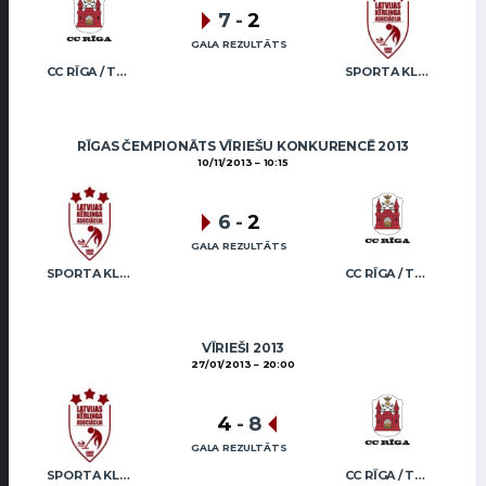
7
-
2
GALA REZULTĀTS
CC RĪGA / TRUKŠĀNS
SPORTA KLUBS “OB” / REGŽA
RĪGAS ČEMPIONĀTS VĪRIEŠU KONKURENCĒ 2013
10/11/2013
10:15
6
-
2
GALA REZULTĀTS
SPORTA KLUBS “OB” / REGŽA
CC RĪGA / TRUKŠĀNS
VĪRIEŠI 2013
27/01/2013
20:00
4
-
8
GALA REZULTĀTS
SPORTA KLUBS “OB” / REGŽA
CC RĪGA / TRUKŠĀNS