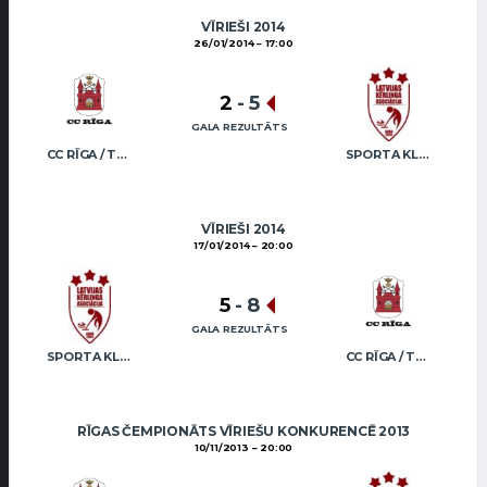
VĪRIEŠI 2014
26/01/2014
17:00
2
-
5
GALA REZULTĀTS
CC RĪGA / TRUKŠĀNS
SPORTA KLUBS “OB” / REGŽA
VĪRIEŠI 2014
17/01/2014
20:00
5
-
8
GALA REZULTĀTS
SPORTA KLUBS “OB” / REGŽA
CC RĪGA / TRUKŠĀNS
RĪGAS ČEMPIONĀTS VĪRIEŠU KONKURENCĒ 2013
10/11/2013
20:00