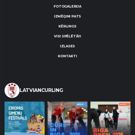
FOTOGALERIJA
IZMĒĢINI PATS
KĒRLINGS
VISI SPĒLĒTĀJI
IZLASES
KONTAKTI
LATVIANCURLING