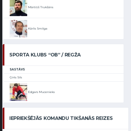
Mārtiņš Trukšāns
Kārlis Smilga
SPORTA KLUBS “OB” / REGŽA
SASTĀVS
Ģirts Sils
Edgars Mucenieks
IEPRIEKŠĒJĀS KOMANDU TIKŠANĀS REIZES