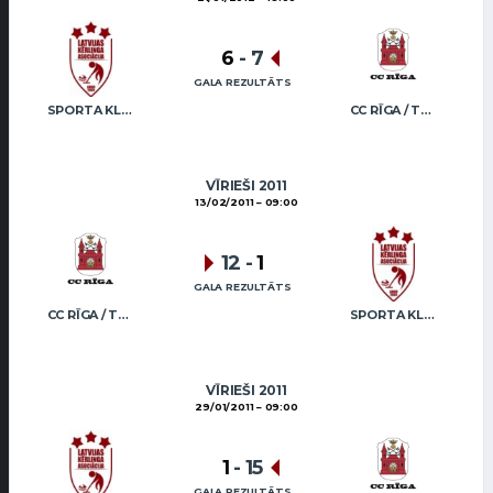
6
-
7
GALA REZULTĀTS
SPORTA KLUBS “OB” / REGŽA
CC RĪGA / TRUKŠĀNS
VĪRIEŠI 2011
13/02/2011
09:00
12
-
1
GALA REZULTĀTS
CC RĪGA / TRUKŠĀNS
SPORTA KLUBS “OB” / REGŽA
VĪRIEŠI 2011
29/01/2011
09:00
1
-
15
GALA REZULTĀTS