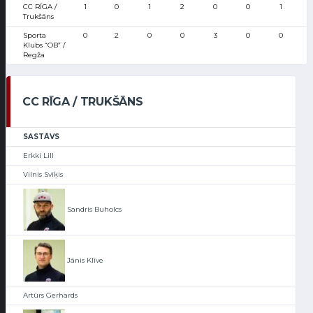
CC RĪGA /
1
0
1
2
0
0
1
Trukšāns
Sporta
0
2
0
0
3
0
0
Klubs “OB” /
Regža
CC RĪGA / TRUKŠĀNS
SASTĀVS
Erkki Lill
Vilnis Svīķis
Sandris Buholcs
Jānis Klīve
Artūrs Gerhards