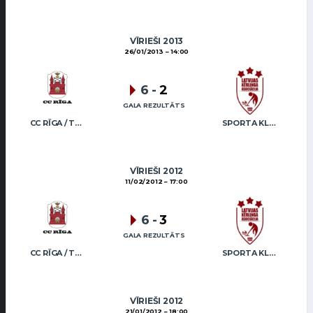
VĪRIEŠI 2013
26/01/2013
14:00
6
-
2
GALA REZULTĀTS
CC RĪGA / TRUKŠĀNS
SPORTA KLUBS “OB” / REGŽA
VĪRIEŠI 2012
11/02/2012
17:00
6
-
3
GALA REZULTĀTS
CC RĪGA / TRUKŠĀNS
SPORTA KLUBS “OB” / REGŽA
VĪRIEŠI 2012
21/01/2012
18:00