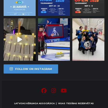
FOLLOW ON INSTAGRAM
LATVIJAS KĒRLINGA ASSOCIĀJICA | VISAS TIESĪBAS REZERVĒTAS