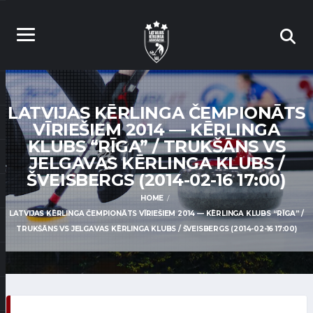
LATVIJAS KĒRLINGA ČEMPIONĀTS
VĪRIEŠIEM 2014 — KĒRLINGA
KLUBS “RĪGA” / TRUKŠĀNS VS
JELGAVAS KĒRLINGA KLUBS /
ŠVEISBERGS (2014-02-16 17:00)
HOME
LATVIJAS KĒRLINGA ČEMPIONĀTS VĪRIEŠIEM 2014 — KĒRLINGA KLUBS “RĪGA” /
TRUKŠĀNS VS JELGAVAS KĒRLINGA KLUBS / ŠVEISBERGS (2014-02-16 17:00)