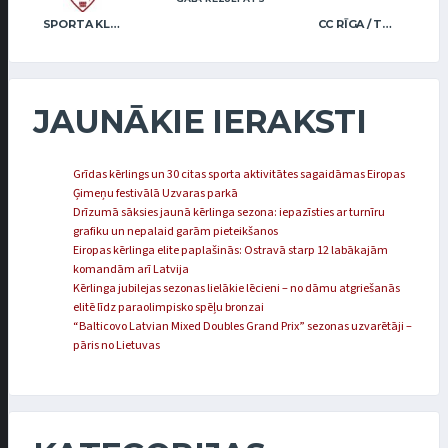
SPORTA KLUBS “OB” / REGŽA
CC RĪGA / TRUKŠĀNS
JAUNĀKIE IERAKSTI
Grīdas kērlings un 30 citas sporta aktivitātes sagaidāmas Eiropas
Ģimeņu festivālā Uzvaras parkā
Drīzumā sāksies jaunā kērlinga sezona: iepazīsties ar turnīru
grafiku un nepalaid garām pieteikšanos
Eiropas kērlinga elite paplašinās: Ostravā starp 12 labākajām
komandām arī Latvija
Kērlinga jubilejas sezonas lielākie lēcieni – no dāmu atgriešanās
elitē līdz paraolimpisko spēļu bronzai
“Balticovo Latvian Mixed Doubles Grand Prix” sezonas uzvarētāji –
pāris no Lietuvas