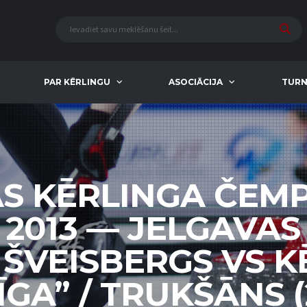
PAR KĒRLINGU
ASOCIĀCIJA
TURN
AS KĒRLINGA ČEM
 2013 — JELGAVA
 ŠVEISBERGS VS 
GA” / TRUKŠĀNS (