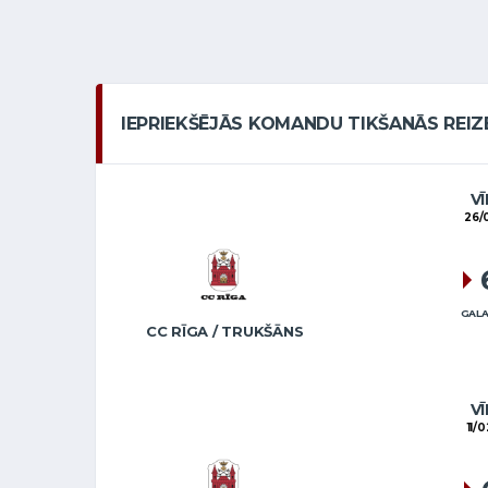
IEPRIEKŠĒJĀS KOMANDU TIKŠANĀS REIZ
VĪ
26/
GALA
CC RĪGA / TRUKŠĀNS
VĪ
11/