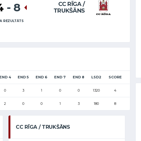
CC RĪGA /
4
-
8
TRUKŠĀNS
A REZULTĀTS
END 4
END 5
END 6
END 7
END 8
LSD2
SCORE
0
3
1
0
0
1320
4
2
0
0
1
3
180
8
CC RĪGA / TRUKŠĀNS