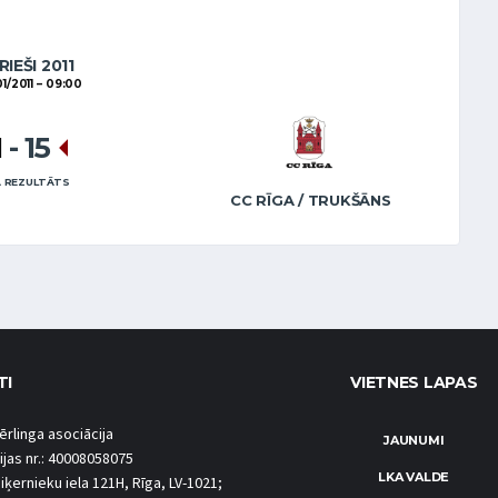
RIEŠI 2011
1/2011
09:00
1
-
15
 REZULTĀTS
CC RĪGA / TRUKŠĀNS
TI
VIETNES LAPAS
ērlinga asociācija
JAUNUMI
ijas nr.: 40008058075
LKA VALDE
iķernieku iela 121H, Rīga, LV-1021;