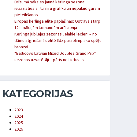
Drīzumā sāksies jaunā kērlinga sezona:
iepazīsties ar turnīru grafiku un nepalaid garām
pieteikšanos
Eiropas kērlinga elite paplašinās: Ostravā starp
12 labākajām komandām arī Latvija
Kērlinga jubilejas sezonas lielākie lēcieni – no
dāmu atgriešanās elitē līdz paraolimpisko spēļu
bronzai
“Balticovo Latvian Mixed Doubles Grand Prix”
sezonas uzvarētāji – pāris no Lietuvas
KATEGORIJAS
2023
2024
2025
2026