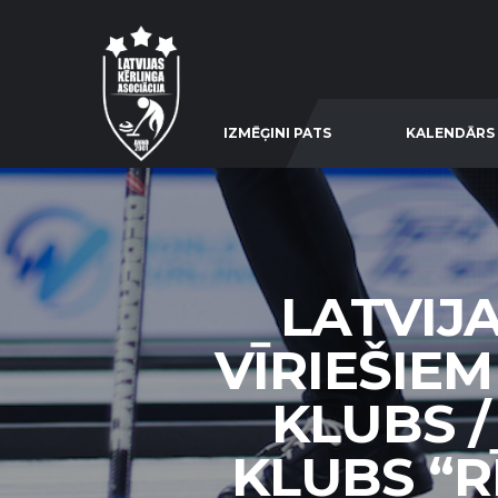
IZMĒĢINI PATS
KALENDĀRS
LATVIJ
VĪRIEŠIEM
KLUBS /
KLUBS “RĪ