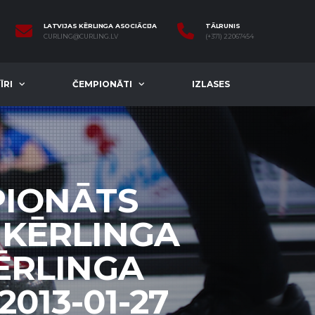
LATVIJAS KĒRLINGA ASOCIĀCIJA
TĀLRUNIS
CURLING@CURLING.LV
(+371) 22067454
ĪRI
ČEMPIONĀTI
IZLASES
PIONĀTS
S KĒRLINGA
KĒRLINGA
2013-01-27