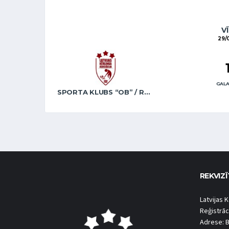
VĪ
29/0
GALA
SPORTA KLUBS “OB” / REGŽA
REKVIZĪ
Latvijas K
Reģistrāc
Adrese: B