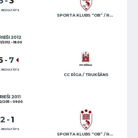
6
-
3
 REZULTĀTS
SPORTA KLUBS “OB” / REGŽA
RIEŠI 2012
01/2012
18:00
6
-
7
 REZULTĀTS
CC RĪGA / TRUKŠĀNS
RIEŠI 2011
2/2011
09:00
12
-
1
 REZULTĀTS
SPORTA KLUBS “OB” / REGŽA