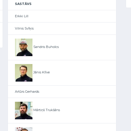
SASTĀVS
Erkki Lill
Vilnis Svīķis
Sandris Buholcs
Jānis Klīve
Artūrs Gerhards
Mārtiņš Trukšāns