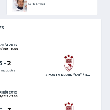
Kārlis Smilga
ES
RIEŠI 2013
01/2013
14:00
6
-
2
 REZULTĀTS
SPORTA KLUBS “OB” / REGŽA
RIEŠI 2012
02/2012
17:00