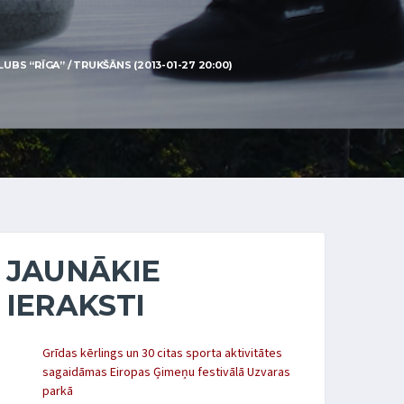
BS “RĪGA” / TRUKŠĀNS (2013-01-27 20:00)
JAUNĀKIE
IERAKSTI
Grīdas kērlings un 30 citas sporta aktivitātes
sagaidāmas Eiropas Ģimeņu festivālā Uzvaras
parkā