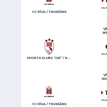
GALA
CC RĪGA / TRUKŠĀNS
VĪ
21/
GALA
SPORTA KLUBS “OB” / REGŽA
VĪ
13/0
GALA
CC RĪGA / TRUKŠĀNS