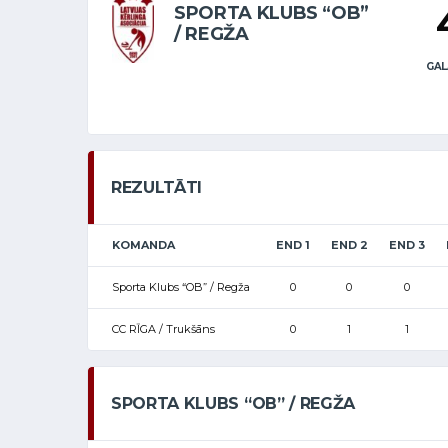
SPORTA KLUBS “OB”
/ REGŽA
GAL
REZULTĀTI
KOMANDA
END 1
END 2
END 3
Sporta Klubs “OB” / Regža
0
0
0
CC RĪGA / Trukšāns
0
1
1
SPORTA KLUBS “OB” / REGŽA