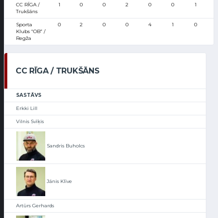
CC RĪGA /
1
0
0
2
0
0
1
Trukšāns
Sporta
0
2
0
0
4
1
0
Klubs “OB” /
Regža
CC RĪGA / TRUKŠĀNS
SASTĀVS
Erkki Lill
Vilnis Svīķis
Sandris Buholcs
Jānis Klīve
Artūrs Gerhards