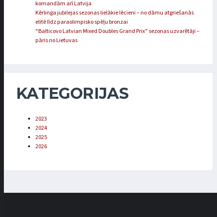
komandām arī Latvija
Kērlinga jubilejas sezonas lielākie lēcieni – no dāmu atgriešanās
elitē līdz paraolimpisko spēļu bronzai
“Balticovo Latvian Mixed Doubles Grand Prix” sezonas uzvarētāji –
pāris no Lietuvas
KATEGORIJAS
2023
2024
2025
2026