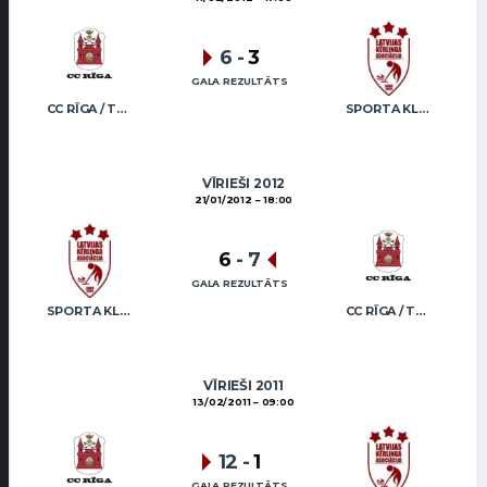
6
-
3
GALA REZULTĀTS
CC RĪGA / TRUKŠĀNS
SPORTA KLUBS “OB” / REGŽA
VĪRIEŠI 2012
21/01/2012
18:00
6
-
7
GALA REZULTĀTS
SPORTA KLUBS “OB” / REGŽA
CC RĪGA / TRUKŠĀNS
VĪRIEŠI 2011
13/02/2011
09:00
12
-
1
GALA REZULTĀTS