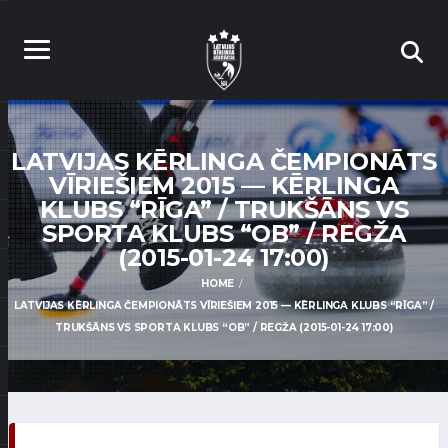
LATVIJAS KĒRLINGA ČEMPIONĀTS
VĪRIEŠIEM 2015 — KĒRLINGA
KLUBS “RĪGA” / TRUKŠĀNS VS
SPORTA KLUBS “OB” / REGŽA
(2015-01-24 17:00)
HOME
LATVIJAS KĒRLINGA ČEMPIONĀTS VĪRIEŠIEM 2015 — KĒRLINGA KLUBS “RĪGA” /
TRUKŠĀNS VS SPORTA KLUBS “OB” / REGŽA (2015-01-24 17:00)