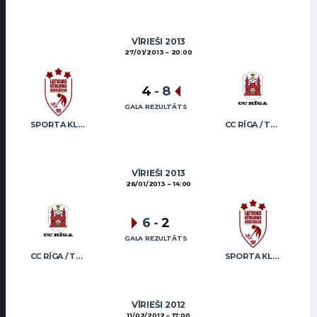
VĪRIEŠI 2013
27/01/2013
20:00
4
-
8
GALA REZULTĀTS
SPORTA KLUBS “OB” / REGŽA
CC RĪGA / TRUKŠĀNS
VĪRIEŠI 2013
26/01/2013
14:00
6
-
2
GALA REZULTĀTS
CC RĪGA / TRUKŠĀNS
SPORTA KLUBS “OB” / REGŽA
VĪRIEŠI 2012
11/02/2012
17:00