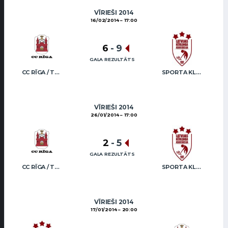
VĪRIEŠI 2014
16/02/2014
17:00
6
-
9
GALA REZULTĀTS
CC RĪGA / TRUKŠĀNS
SPORTA KLUBS “OB” / REGŽA
VĪRIEŠI 2014
26/01/2014
17:00
2
-
5
GALA REZULTĀTS
CC RĪGA / TRUKŠĀNS
SPORTA KLUBS “OB” / REGŽA
VĪRIEŠI 2014
17/01/2014
20:00