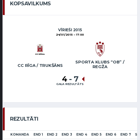
KOPSAVILKUMS
VĪRIEŠI 2015
24/01/2015
17:00
SPORTA KLUBS “OB” /
CC RĪGA / TRUKŠĀNS
REGŽA
4
-
7
GALA REZULTĀTS
REZULTĀTI
KOMANDA
END 1
END 2
END 3
END 4
END 5
END 6
END 7
SC