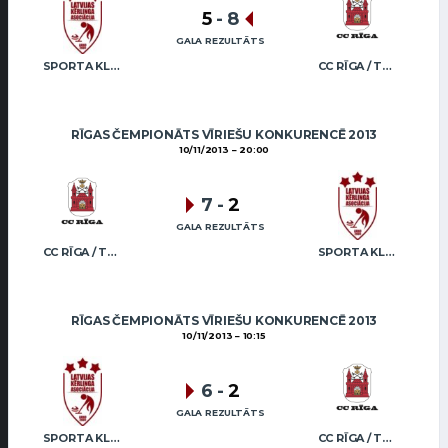
5
-
8
GALA REZULTĀTS
SPORTA KLUBS “OB” / REGŽA
CC RĪGA / TRUKŠĀNS
RĪGAS ČEMPIONĀTS VĪRIEŠU KONKURENCĒ 2013
10/11/2013
20:00
7
-
2
GALA REZULTĀTS
CC RĪGA / TRUKŠĀNS
SPORTA KLUBS “OB” / REGŽA
RĪGAS ČEMPIONĀTS VĪRIEŠU KONKURENCĒ 2013
10/11/2013
10:15
6
-
2
GALA REZULTĀTS
SPORTA KLUBS “OB” / REGŽA
CC RĪGA / TRUKŠĀNS