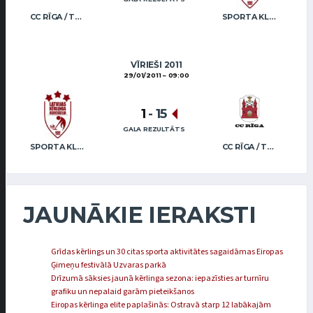
CC RĪGA / TRUKŠĀNS
SPORTA KLUBS “OB” / REGŽA
VĪRIEŠI 2011
29/01/2011
09:00
1
-
15
GALA REZULTĀTS
SPORTA KLUBS “OB” / REGŽA
CC RĪGA / TRUKŠĀNS
JAUNĀKIE IERAKSTI
Grīdas kērlings un 30 citas sporta aktivitātes sagaidāmas Eiropas
Ģimeņu festivālā Uzvaras parkā
Drīzumā sāksies jaunā kērlinga sezona: iepazīsties ar turnīru
grafiku un nepalaid garām pieteikšanos
Eiropas kērlinga elite paplašinās: Ostravā starp 12 labākajām