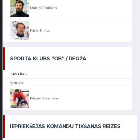
Mārtiņš Trukšāns
Kārlis Smilga
SPORTA KLUBS “OB” / REGŽA
SASTĀVS
Ģirts Sils
Edgars Mucenieks
IEPRIEKŠĒJĀS KOMANDU TIKŠANĀS REIZES