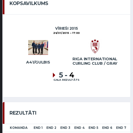
KOPSAVILKUMS
VĪRIEŠI 2015
24/01/2015
17:00
RIGA INTERNATIONAL
A41/GULBIS
CURLING CLUB / GRAY
5
-
4
GALA REZULTĀTS
REZULTĀTI
KOMANDA
END 1
END 2
END 3
END 4
END 5
END 6
END 7
E