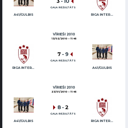
3
-
10
GALA REZULTĀTS
A41/GULBIS
RIGA INTERNATIONAL CURLING CLUB / GRAY
VĪRIEŠI 2010
13/02/2010
11:45
7
-
9
GALA REZULTĀTS
RIGA INTERNATIONAL CURLING CLUB / GRAY
A41/GULBIS
VĪRIEŠI 2010
23/01/2010
11:45
8
-
2
GALA REZULTĀTS
A41/GULBIS
RIGA INTERNATIONAL CURLING CLUB / GRAY