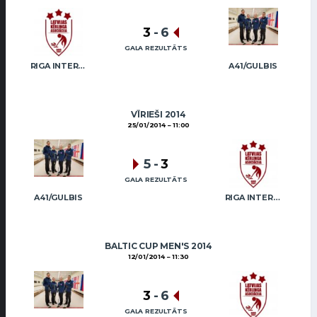
3
-
6
GALA REZULTĀTS
RIGA INTERNATIONAL CURLING CLUB / GRAY
A41/GULBIS
VĪRIEŠI 2014
25/01/2014
11:00
5
-
3
GALA REZULTĀTS
A41/GULBIS
RIGA INTERNATIONAL CURLING CLUB / GRAY
BALTIC CUP MEN'S 2014
12/01/2014
11:30
3
-
6
GALA REZULTĀTS