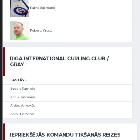
Raivis Bušmanis
Roberts Krusts
RIGA INTERNATIONAL CURLING CLUB /
GRAY
SASTĀVS
Edgars Ratnieks
Andis Bušmanis
Artūrs Volkovičs
Arvis Bušmanis
IEPRIEKŠĒJĀS KOMANDU TIKŠANĀS REIZES