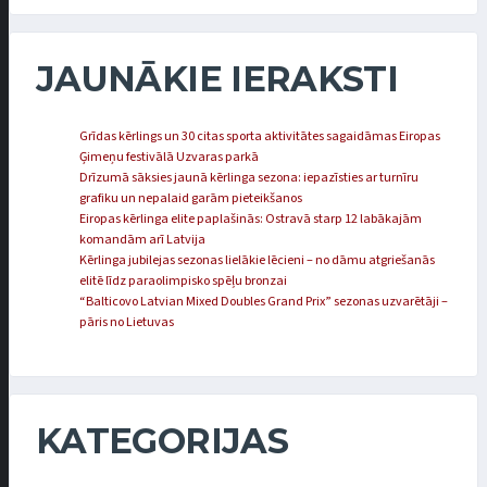
JAUNĀKIE IERAKSTI
Grīdas kērlings un 30 citas sporta aktivitātes sagaidāmas Eiropas
Ģimeņu festivālā Uzvaras parkā
Drīzumā sāksies jaunā kērlinga sezona: iepazīsties ar turnīru
grafiku un nepalaid garām pieteikšanos
Eiropas kērlinga elite paplašinās: Ostravā starp 12 labākajām
komandām arī Latvija
Kērlinga jubilejas sezonas lielākie lēcieni – no dāmu atgriešanās
elitē līdz paraolimpisko spēļu bronzai
“Balticovo Latvian Mixed Doubles Grand Prix” sezonas uzvarētāji –
pāris no Lietuvas
KATEGORIJAS