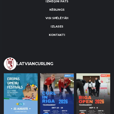
IZMĒĢINI PATS
KĒRLINGS
VISI SPĒLĒTĀJI
IZLASES
KONTAKTI
LATVIANCURLING