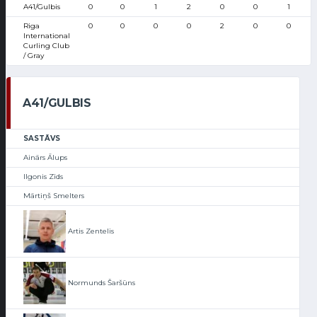
A41/Gulbis
0
0
1
2
0
0
1
Riga
0
0
0
0
2
0
0
International
Curling Club
/ Gray
A41/GULBIS
SASTĀVS
Ainārs Ālups
Ilgonis Zīds
Mārtiņš Smelters
Artis Zentelis
Normunds Šaršūns