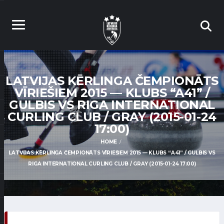
LATVIJAS KĒRLINGA ČEMPIONĀTS
VĪRIEŠIEM 2015 — KLUBS “A41” /
GULBIS VS RIGA INTERNATIONAL
CURLING CLUB / GRAY (2015-01-24
17:00)
HOME
LATVIJAS KĒRLINGA ČEMPIONĀTS VĪRIEŠIEM 2015 — KLUBS “A41” / GULBIS VS
RIGA INTERNATIONAL CURLING CLUB / GRAY (2015-01-24 17:00)