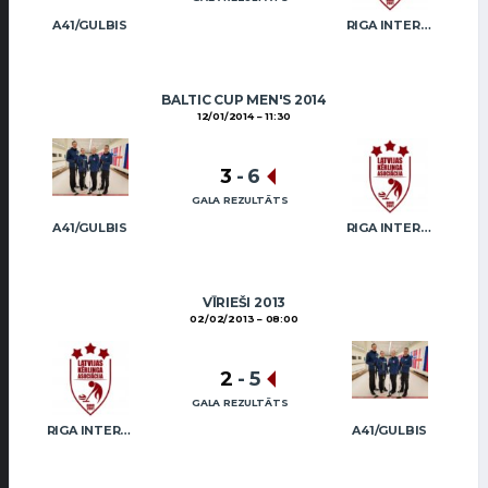
A41/GULBIS
RIGA INTERNATIONAL CURLING CLUB / GRAY
BALTIC CUP MEN'S 2014
12/01/2014
11:30
3
-
6
GALA REZULTĀTS
A41/GULBIS
RIGA INTERNATIONAL CURLING CLUB / GRAY
VĪRIEŠI 2013
02/02/2013
08:00
2
-
5
GALA REZULTĀTS
RIGA INTERNATIONAL CURLING CLUB / GRAY
A41/GULBIS