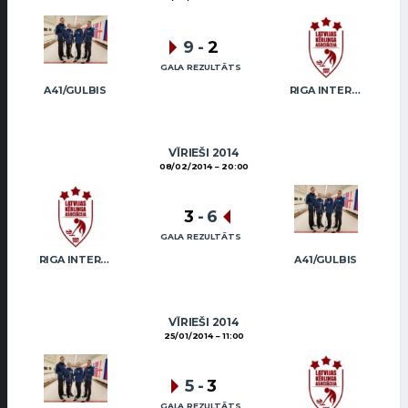
9
-
2
GALA REZULTĀTS
A41/GULBIS
RIGA INTERNATIONAL CURLING CLUB / GRAY
VĪRIEŠI 2014
08/02/2014
20:00
3
-
6
GALA REZULTĀTS
RIGA INTERNATIONAL CURLING CLUB / GRAY
A41/GULBIS
VĪRIEŠI 2014
25/01/2014
11:00
5
-
3
GALA REZULTĀTS