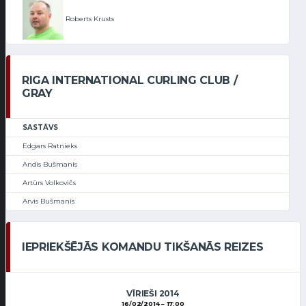
Roberts Krusts
RIGA INTERNATIONAL CURLING CLUB /
GRAY
SASTĀVS
Edgars Ratnieks
Andis Bušmanis
Artūrs Volkovičs
Arvis Bušmanis
IEPRIEKŠĒJĀS KOMANDU TIKŠANĀS REIZES
VĪRIEŠI 2014
16/02/2014
17:00