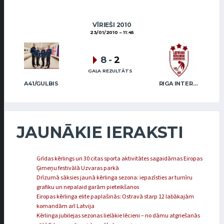
VĪRIEŠI 2010
23/01/2010
11:45
8
-
2
GALA REZULTĀTS
A41/GULBIS
RIGA INTERNATIONAL CURLING CLUB / GRAY
JAUNĀKIE IERAKSTI
Grīdas kērlings un 30 citas sporta aktivitātes sagaidāmas Eiropas
Ģimeņu festivālā Uzvaras parkā
Drīzumā sāksies jaunā kērlinga sezona: iepazīsties ar turnīru
grafiku un nepalaid garām pieteikšanos
Eiropas kērlinga elite paplašinās: Ostravā starp 12 labākajām
komandām arī Latvija
Kērlinga jubilejas sezonas lielākie lēcieni – no dāmu atgriešanās