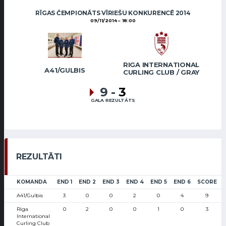
RĪGAS ČEMPIONĀTS VĪRIEŠU KONKURENCĒ 2014
09/11/2014
18:00
RIGA INTERNATIONAL
A41/GULBIS
CURLING CLUB / GRAY
9
-
3
GALA REZULTĀTS
REZULTĀTI
KOMANDA
END 1
END 2
END 3
END 4
END 5
END 6
SCORE
A41/Gulbis
3
0
0
2
0
4
9
Riga
0
2
0
0
1
0
3
International
Curling Club