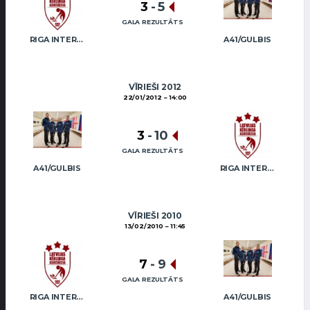
3
-
5
GALA REZULTĀTS
RIGA INTERNATIONAL CURLING CLUB / GRAY
A41/GULBIS
VĪRIEŠI 2012
22/01/2012
14:00
3
-
10
GALA REZULTĀTS
A41/GULBIS
RIGA INTERNATIONAL CURLING CLUB / GRAY
VĪRIEŠI 2010
13/02/2010
11:45
7
-
9
GALA REZULTĀTS
RIGA INTERNATIONAL CURLING CLUB / GRAY
A41/GULBIS