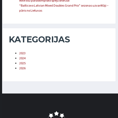
elitē līdz paraolimpisko spēļu bronzai
“Balticovo Latvian Mixed Doubles Grand Prix” sezonas uzvarētāji –
pāris no Lietuvas
KATEGORIJAS
2023
2024
2025
2026