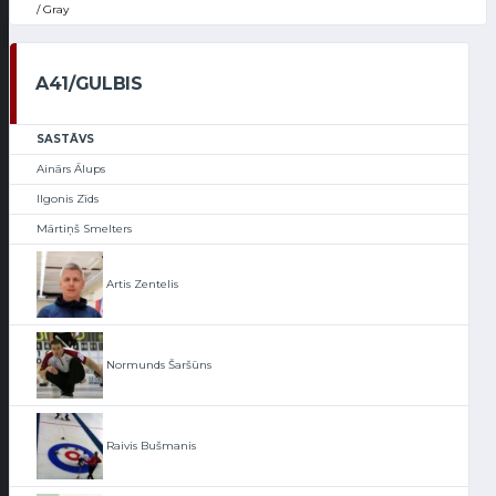
/ Gray
A41/GULBIS
SASTĀVS
Ainārs Ālups
Ilgonis Zīds
Mārtiņš Smelters
Artis Zentelis
Normunds Šaršūns
Raivis Bušmanis