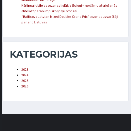
komandām arī Latvija
Kērlinga jubilejas sezonas lielākie lēcieni – no dāmu atgriešanās
elitē līdz paraolimpisko spēļu bronzai
“Balticovo Latvian Mixed Doubles Grand Prix” sezonas uzvarētāji –
pāris no Lietuvas
KATEGORIJAS
2023
2024
2025
2026