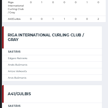
Riga
0
1
0
0
0
1
0
International
Curling Club
/ Gray
A41/Gulbis
0
0
1
1
0
0
2
RIGA INTERNATIONAL CURLING CLUB /
GRAY
SASTĀVS
Edgars Ratnieks
Andis Bušmanis
Artūrs Volkovičs
Arvis Bušmanis
A41/GULBIS
SASTĀVS