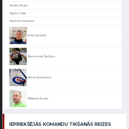
Ainārs Ālups
Ilgonis Zīds
Mārtiņš Smelters
Artis Zentelis
Normunds Šaršūns
Raivis Bušmanis
Roberts Krusts
IEPRIEKŠĒJĀS KOMANDU TIKŠANĀS REIZES