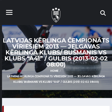
LATVIJAS KĒRLINGA ČEMPIONĀTS
VĪRIEŠIEM 2013 — JELGAVAS
KĒRLINGA KLUBS/ BUŠMANIS VS
KLUBS “A41” / GULBIS (2013-02-02
08:00)
HOME
LATVIJAS KĒRLINGA ČEMPIONĀTS VĪRIEŠIEM 2013 — JELGAVAS KĒRLINGA
KLUBS/ BUŠMANIS VS KLUBS “A41” / GULBIS (2013-02-02 08:00)