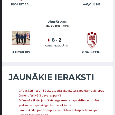
RIGA INTERNATIONAL CURLING CLUB / GRAY
A41/GULBIS
VĪRIEŠI 2010
23/01/2010
11:45
8
-
2
GALA REZULTĀTS
A41/GULBIS
RIGA INTERNATIONAL CURLING CLUB / GRAY
JAUNĀKIE IERAKSTI
Grīdas kērlings un 30 citas sporta aktivitātes sagaidāmas Eiropas
Ģimeņu festivālā Uzvaras parkā
Drīzumā sāksies jaunā kērlinga sezona: iepazīsties ar turnīru
grafiku un nepalaid garām pieteikšanos
Eiropas kērlinga elite paplašinās: Ostravā starp 12 labākajām