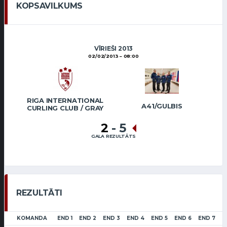
KOPSAVILKUMS
VĪRIEŠI 2013
02/02/2013
08:00
RIGA INTERNATIONAL
A41/GULBIS
CURLING CLUB / GRAY
2
-
5
GALA REZULTĀTS
REZULTĀTI
KOMANDA
END 1
END 2
END 3
END 4
END 5
END 6
END 7
E