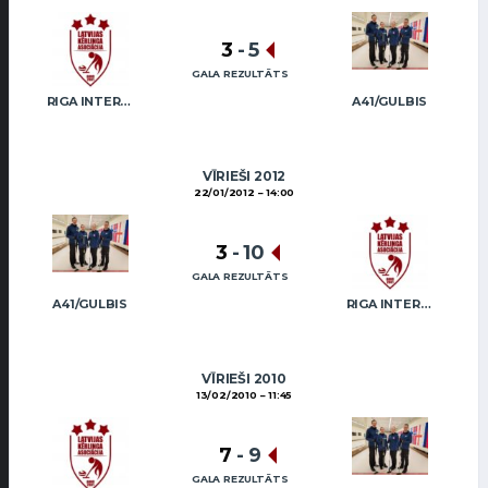
3
-
5
GALA REZULTĀTS
RIGA INTERNATIONAL CURLING CLUB / GRAY
A41/GULBIS
VĪRIEŠI 2012
22/01/2012
14:00
3
-
10
GALA REZULTĀTS
A41/GULBIS
RIGA INTERNATIONAL CURLING CLUB / GRAY
VĪRIEŠI 2010
13/02/2010
11:45
7
-
9
GALA REZULTĀTS