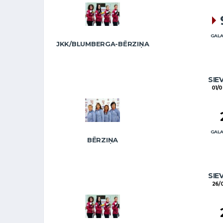
GALA
JKK/BLUMBERGA-BĒRZIŅA
SIE
01/
GALA
BĒRZIŅA
SIE
26/