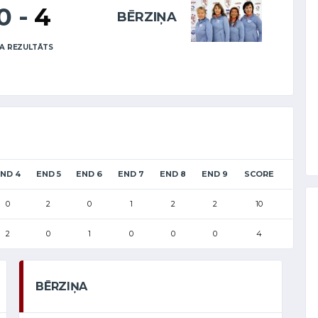
10
-
4
BĒRZIŅA
A REZULTĀTS
ND 4
END 5
END 6
END 7
END 8
END 9
SCORE
0
2
0
1
2
2
10
2
0
1
0
0
0
4
BĒRZIŅA