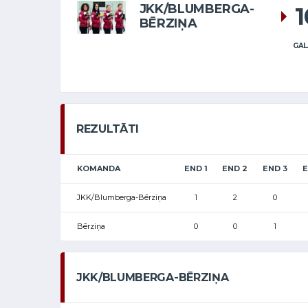
JKK/BLUMBERGA-
BĒRZIŅA
GAL
REZULTĀTI
KOMANDA
END 1
END 2
END 3
E
JKK/Blumberga-Bērziņa
1
2
0
Bērziņa
0
0
1
JKK/BLUMBERGA-BĒRZIŅA