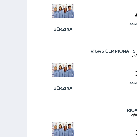
GALA
BĒRZIŅA
RĪGAS ČEMPIONĀTS 
25/
GALA
BĒRZIŅA
RIG
21/