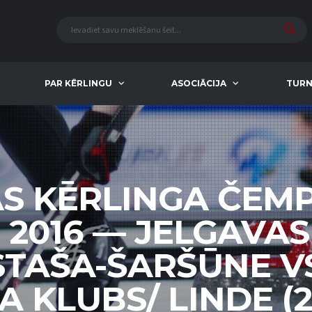
PAR KĒRLINGU
ASOCIĀCIJA
TURN
AS KĒRLINGA ČEM
 2016 — JELGAVA
STAŠA-ŠARŠŪNE V
 KLUBS/ LINDE (2