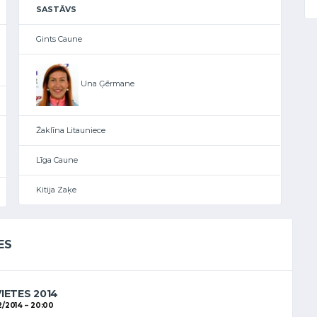
SASTĀVS
Gints Caune
Una Ģērmane
Žaklīna Litauniece
Līga Caune
Kitija Zaķe
ES
VIETES 2014
2/2014
20:00