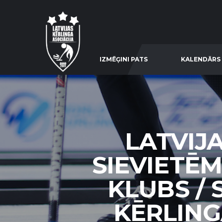
IZMĒĢINI PATS
KALENDĀRS
LATVIJ
SIEVIETĒM
KLUBS / 
KĒRLINGA