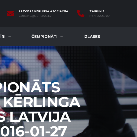
LATVIJAS KĒRLINGA ASOCIĀCIJA
TĀLRUNIS
CURLING@CURLING.LV
(+371) 22067454
ĪRI
ČEMPIONĀTI
IZLASES
PIONĀTS
S KĒRLINGA
S LATVIJA
016-01-27