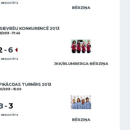
 REZULTĀTS
BĒRZIŅA
SIEVIEŠU KONKURENCĒ 2013
11/2013
17:45
2
-
6
 REZULTĀTS
JKK/BLUMBERGA-BĒRZIŅA
FIKĀCIJAS TURNĪRS 2013
10/2013
15:00
8
-
3
 REZULTĀTS
BĒRZIŅA