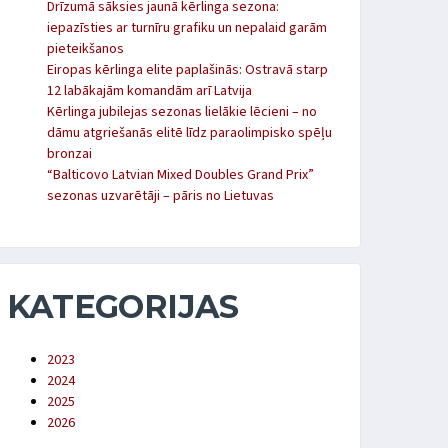
Drīzumā sāksies jaunā kērlinga sezona:
iepazīsties ar turnīru grafiku un nepalaid garām
pieteikšanos
Eiropas kērlinga elite paplašinās: Ostravā starp
12 labākajām komandām arī Latvija
Kērlinga jubilejas sezonas lielākie lēcieni – no
dāmu atgriešanās elitē līdz paraolimpisko spēļu
bronzai
“Balticovo Latvian Mixed Doubles Grand Prix”
sezonas uzvarētāji – pāris no Lietuvas
KATEGORIJAS
2023
2024
2025
2026