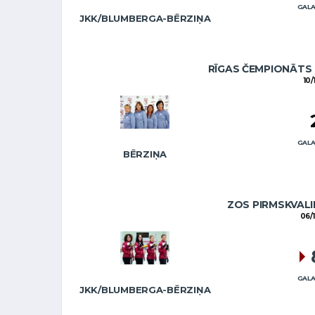
GALA
JKK/BLUMBERGA-BĒRZIŅA
RĪGAS ČEMPIONĀTS 
10/
GALA
BĒRZIŅA
ZOS PIRMSKVALI
06/
GALA
JKK/BLUMBERGA-BĒRZIŅA