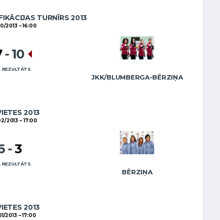
FIKĀCIJAS TURNĪRS 2013
10/2013
16:00
7
-
10
 REZULTĀTS
JKK/BLUMBERGA-BĒRZIŅA
VIETES 2013
02/2013
17:00
6
-
3
 REZULTĀTS
BĒRZIŅA
VIETES 2013
01/2013
17:00