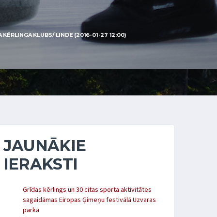
ĒRLINGA KLUBS/ LINDE (2016-01-27 12:00)
JAUNĀKIE
IERAKSTI
Grīdas kērlings un 30 citas sporta aktivitātes
sagaidāmas Eiropas Ģimeņu festivālā Uzvaras
parkā