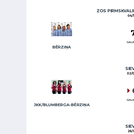
ZOS PIRMSKVALI
04/
GALA
BĒRZIŅA
SIE
02/
GALA
JKK/BLUMBERGA-BĒRZIŅA
SIE
26/