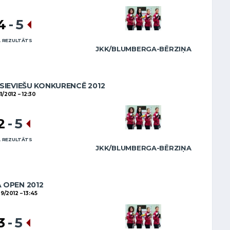
4
-
5
 REZULTĀTS
JKK/BLUMBERGA-BĒRZIŅA
SIEVIEŠU KONKURENCĒ 2012
11/2012
12:30
2
-
5
 REZULTĀTS
JKK/BLUMBERGA-BĒRZIŅA
A OPEN 2012
09/2012
13:45
3
-
5