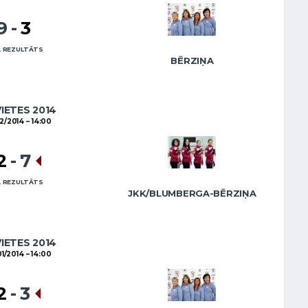
9
-
3
 REZULTĀTS
BĒRZIŅA
VIETES 2014
02/2014
14:00
2
-
7
 REZULTĀTS
JKK/BLUMBERGA-BĒRZIŅA
VIETES 2014
01/2014
14:00
2
-
3