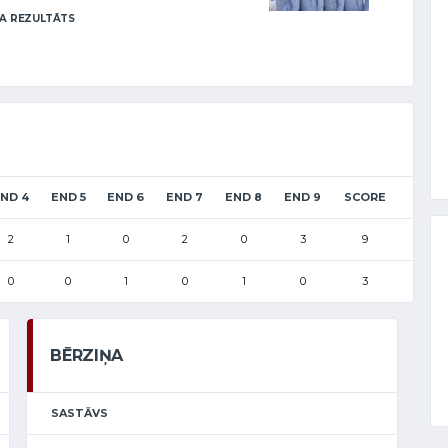
A REZULTĀTS
ND 4
END 5
END 6
END 7
END 8
END 9
SCORE
2
1
0
2
0
3
9
0
0
1
0
1
0
3
BĒRZIŅA
SASTĀVS