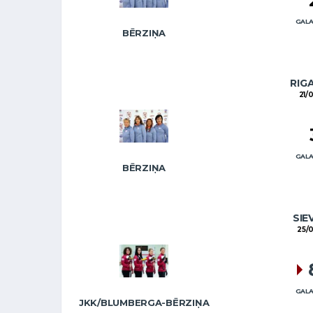
GALA
BĒRZIŅA
RIG
21/
GALA
BĒRZIŅA
SIE
25/
GALA
JKK/BLUMBERGA-BĒRZIŅA