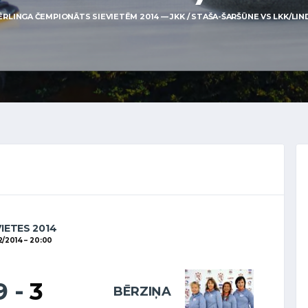
ĒRLINGA ČEMPIONĀTS SIEVIETĒM 2014 — JKK / STAŠA-ŠARŠŪNE VS LKK/LINDE
VIETES 2014
2/2014
20:00
9
-
3
BĒRZIŅA