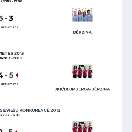
02/2013
17:00
6
-
3
 REZULTĀTS
BĒRZIŅA
VIETES 2013
01/2013
17:00
4
-
5
 REZULTĀTS
JKK/BLUMBERGA-BĒRZIŅA
SIEVIEŠU KONKURENCĒ 2012
11/2012
12:30
2
-
5