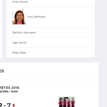
Gints Caune
Una Ģērmane
Žaklīna Litauniece
Līga Caune
Kitija Zaķe
ES
VIETES 2014
02/2014
14:00
2
-
7