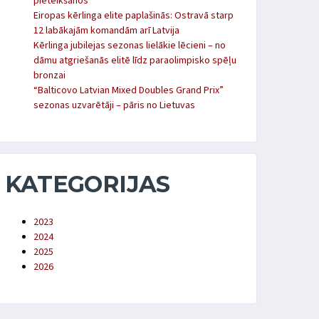
pieteikšanos
Eiropas kērlinga elite paplašinās: Ostravā starp
12 labākajām komandām arī Latvija
Kērlinga jubilejas sezonas lielākie lēcieni – no
dāmu atgriešanās elitē līdz paraolimpisko spēļu
bronzai
“Balticovo Latvian Mixed Doubles Grand Prix”
sezonas uzvarētāji – pāris no Lietuvas
KATEGORIJAS
2023
2024
2025
2026