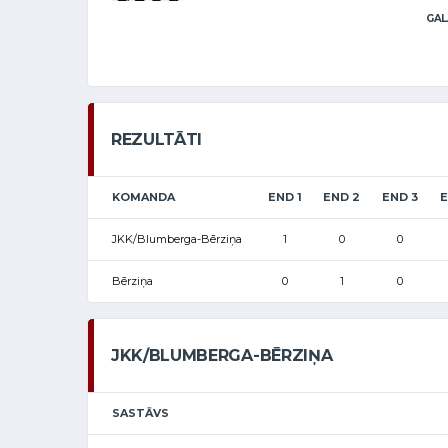
GAL
REZULTĀTI
KOMANDA
END 1
END 2
END 3
E
JKK/Blumberga-Bērziņa
1
0
0
Bērziņa
0
1
0
JKK/BLUMBERGA-BĒRZIŅA
SASTĀVS