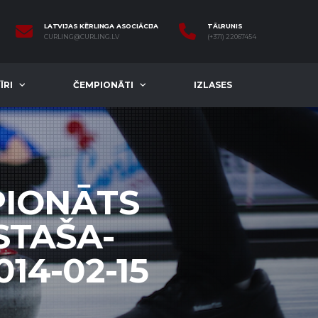
LATVIJAS KĒRLINGA ASOCIĀCIJA
TĀLRUNIS
CURLING@CURLING.LV
(+371) 22067454
ĪRI
ČEMPIONĀTI
IZLASES
PIONĀTS
 STAŠA-
14-02-15