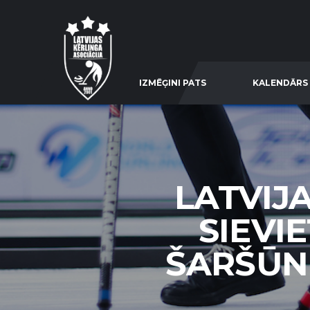
IZMĒĢINI PATS
KALENDĀRS
LATVIJ
SIEVIE
ŠARŠŪNE