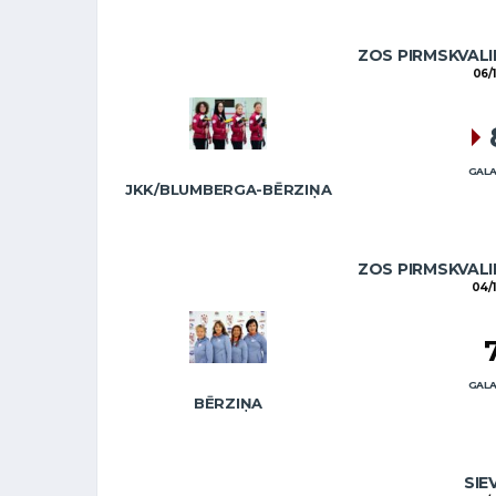
ZOS PIRMSKVALI
06/
GALA
JKK/BLUMBERGA-BĒRZIŅA
ZOS PIRMSKVALI
04/
GALA
BĒRZIŅA
SIE