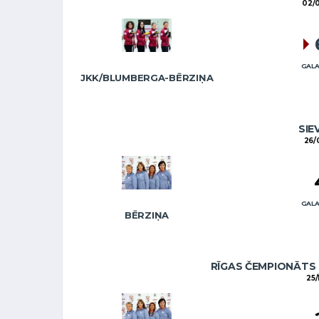
02/
GALA
JKK/BLUMBERGA-BĒRZIŅA
SIE
26/
GALA
BĒRZIŅA
RĪGAS ČEMPIONĀTS 
25/