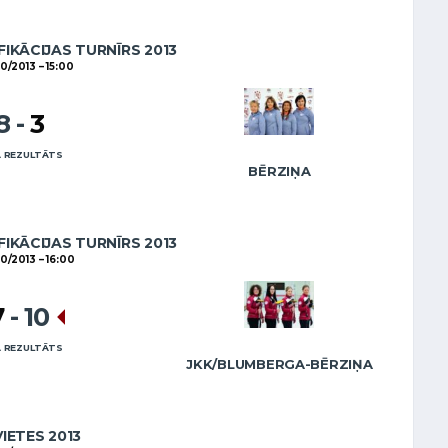
FIKĀCIJAS TURNĪRS 2013
10/2013
15:00
8
-
3
 REZULTĀTS
BĒRZIŅA
FIKĀCIJAS TURNĪRS 2013
10/2013
16:00
7
-
10
 REZULTĀTS
JKK/BLUMBERGA-BĒRZIŅA
VIETES 2013