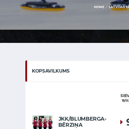
HOME
LATVIJAS K
KOPSAVILKUMS
SIE
15/0
JKK/BLUMBERGA-
BĒRZIŅA