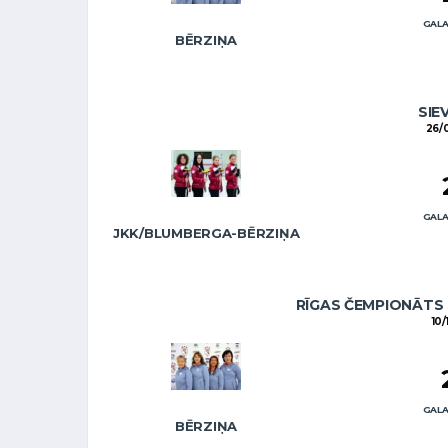
GALA
BĒRZIŅA
SIE
26/
GALA
JKK/BLUMBERGA-BĒRZIŅA
RĪGAS ČEMPIONĀTS 
10/
GALA
BĒRZIŅA