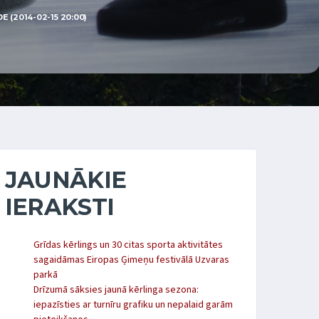
 (2014-02-15 20:00)
JAUNĀKIE
IERAKSTI
Grīdas kērlings un 30 citas sporta aktivitātes
sagaidāmas Eiropas Ģimeņu festivālā Uzvaras
parkā
Drīzumā sāksies jaunā kērlinga sezona:
iepazīsties ar turnīru grafiku un nepalaid garām