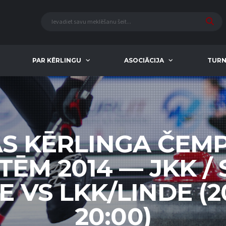
PAR KĒRLINGU
ASOCIĀCIJA
TURN
AS KĒRLINGA ČEM
TĒM 2014 — JKK /
 VS LKK/LINDE (20
20:00)