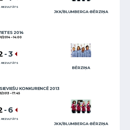
 REZULTĀTS
JKK/BLUMBERGA-BĒRZIŅA
VIETES 2014
01/2014
14:00
2
-
3
 REZULTĀTS
BĒRZIŅA
SIEVIEŠU KONKURENCĒ 2013
11/2013
17:45
2
-
6
 REZULTĀTS
JKK/BLUMBERGA-BĒRZIŅA