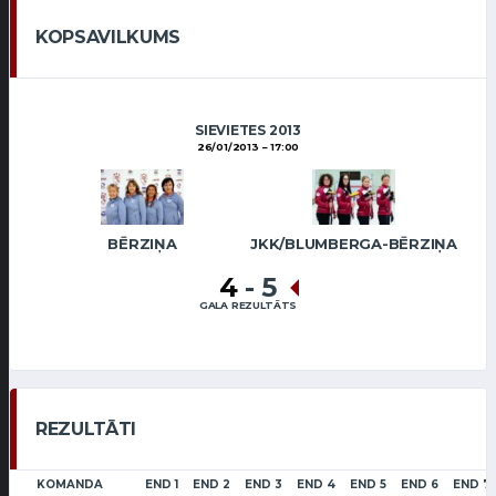
KOPSAVILKUMS
SIEVIETES 2013
26/01/2013
17:00
BĒRZIŅA
JKK/BLUMBERGA-BĒRZIŅA
4
-
5
GALA REZULTĀTS
REZULTĀTI
KOMANDA
END 1
END 2
END 3
END 4
END 5
END 6
END 7