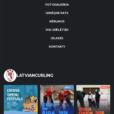
FOTOGALERIJA
IZMĒĢINI PATS
KĒRLINGS
VISI SPĒLĒTĀJI
IZLASES
KONTAKTI
LATVIANCURLING