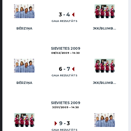
3
-
4
GALA REZULTĀTS
BĒRZIŅA
JKK/BLUMBERGA-BĒRZIŅA
SIEVIETES 2009
08/02/2009
14:30
6
-
7
GALA REZULTĀTS
BĒRZIŅA
JKK/BLUMBERGA-BĒRZIŅA
SIEVIETES 2009
31/01/2009
14:30
9
-
3
GALA REZULTĀTS