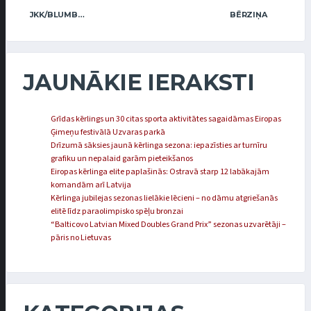
JKK/BLUMBERGA-BĒRZIŅA
BĒRZIŅA
JAUNĀKIE IERAKSTI
Grīdas kērlings un 30 citas sporta aktivitātes sagaidāmas Eiropas
Ģimeņu festivālā Uzvaras parkā
Drīzumā sāksies jaunā kērlinga sezona: iepazīsties ar turnīru
grafiku un nepalaid garām pieteikšanos
Eiropas kērlinga elite paplašinās: Ostravā starp 12 labākajām
komandām arī Latvija
Kērlinga jubilejas sezonas lielākie lēcieni – no dāmu atgriešanās
elitē līdz paraolimpisko spēļu bronzai
“Balticovo Latvian Mixed Doubles Grand Prix” sezonas uzvarētāji –
pāris no Lietuvas