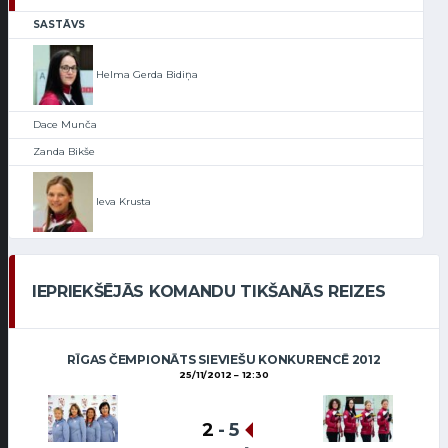
SASTĀVS
Helma Gerda Bidiņa
Dace Munča
Zanda Bikše
Ieva Krusta
IEPRIEKŠĒJĀS KOMANDU TIKŠANĀS REIZES
RĪGAS ČEMPIONĀTS SIEVIEŠU KONKURENCĒ 2012
25/11/2012
12:30
2
-
5