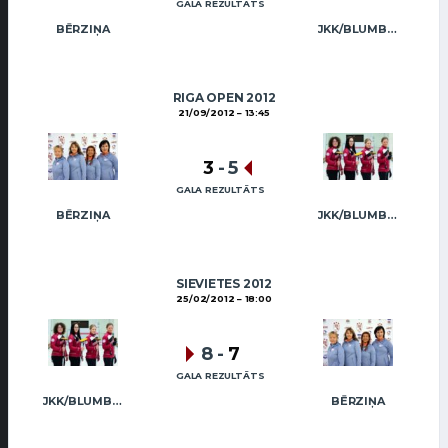
GALA REZULTĀTS
BĒRZIŅA
JKK/BLUMBERGA-BĒRZIŅA
RIGA OPEN 2012
21/09/2012
13:45
3
-
5
GALA REZULTĀTS
BĒRZIŅA
JKK/BLUMBERGA-BĒRZIŅA
SIEVIETES 2012
25/02/2012
18:00
8
-
7
GALA REZULTĀTS
JKK/BLUMBERGA-BĒRZIŅA
BĒRZIŅA