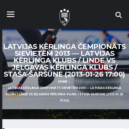
LATVIJAS KĒRLINGA ČEMPIONĀTS
SIEVIETĒM 2013 — LATVIJAS
KĒRLINGA KLUBS / LINDE VS
JELGAVAS KĒRLINGA KLUBS /
STAŠA-ŠARŠŪNE (2013-01-26 17:00)
HOME
LATVIJAS KĒRLINGA ČEMPIONĀTS SIEVIETĒM 2013 — LATVIJAS KĒRLINGA
KLUBS / LINDE VS JELGAVAS KĒRLINGA KLUBS / STAŠA-ŠARŠŪNE (2013-01-26
17:00)