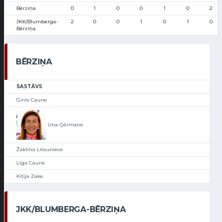
Bērziņa
0
1
0
0
1
0
2
JKK/Blumberga-
2
0
0
1
0
1
0
Bērziņa
BĒRZIŅA
SASTĀVS
Gints Caune
Una Ģērmane
Žaklīna Litauniece
Līga Caune
Kitija Zaķe
JKK/BLUMBERGA-BĒRZIŅA