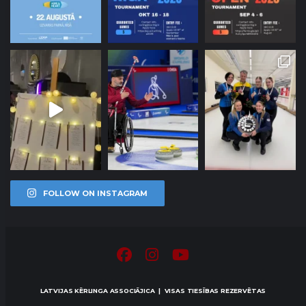
FOLLOW ON INSTAGRAM
LATVIJAS KĒRLINGA ASSOCIĀJICA | VISAS TIESĪBAS REZERVĒTAS