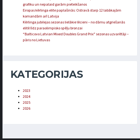
grafiku un nepalaid garām pieteikšanos
Eiropas kērlinga elite paplašinās: Ostravā starp 12 labākajām
komandām arī Latvija
Kērlinga jubilejas sezonas lielākie lēcieni – no dāmu atgriešanās
elitē līdz paraolimpisko spēļu bronzai
“Balticovo Latvian Mixed Doubles Grand Prix” sezonas uzvarētāji –
pāris no Lietuvas
KATEGORIJAS
2023
2024
2025
2026