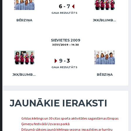
6
-
7
GALA REZULTĀTS
BĒRZIŅA
JKK/BLUMBERGA-BĒRZIŅA
SIEVIETES 2009
31/01/2009
14:30
9
-
3
GALA REZULTĀTS
JKK/BLUMBERGA-BĒRZIŅA
BĒRZIŅA
JAUNĀKIE IERAKSTI
Grīdas kērlings un 30 citas sporta aktivitātes sagaidāmas Eiropas
Ģimeņu festivālā Uzvaras parkā
Drīzumā sāksies jaunā kērlinga sezona: iepazīsties ar turnīru