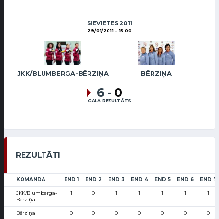
SIEVIETES 2011
29/01/2011
15:00
JKK/BLUMBERGA-BĒRZIŅA
BĒRZIŅA
6
-
0
GALA REZULTĀTS
REZULTĀTI
KOMANDA
END 1
END 2
END 3
END 4
END 5
END 6
END 7
JKK/Blumberga-
1
0
1
1
1
1
1
Bērziņa
Bērziņa
0
0
0
0
0
0
0