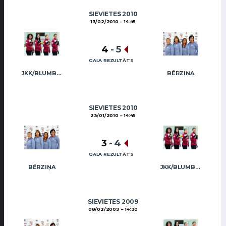
SIEVIETES 2010
13/02/2010
14:45
4
-
5
GALA REZULTĀTS
JKK/BLUMBERGA-BĒRZIŅA
BĒRZIŅA
SIEVIETES 2010
23/01/2010
14:45
3
-
4
GALA REZULTĀTS
BĒRZIŅA
JKK/BLUMBERGA-BĒRZIŅA
SIEVIETES 2009
08/02/2009
14:30