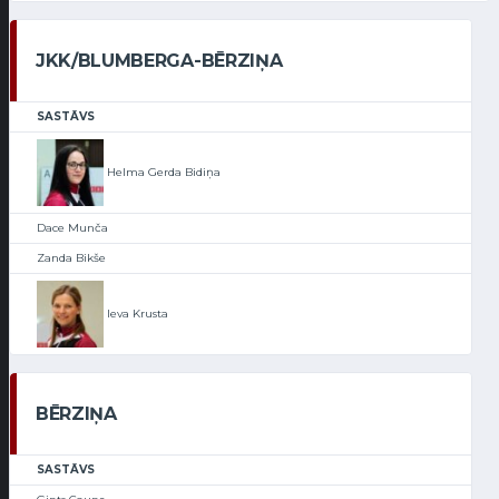
JKK/BLUMBERGA-BĒRZIŅA
SASTĀVS
Helma Gerda Bidiņa
Dace Munča
Zanda Bikše
Ieva Krusta
BĒRZIŅA
SASTĀVS