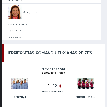
Gints Caune
Una Ģērmane
Žaklīna Litauniece
Līga Caune
Kitija Zaķe
IEPRIEKŠĒJĀS KOMANDU TIKŠANĀS REIZES
SIEVIETES 2010
20/02/2010
18:00
1
-
12
GALA REZULTĀTS
BĒRZIŅA
JKK/BLUMBERGA-BĒRZIŅA