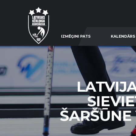
IZMĒĢINI PATS
KALENDĀRS
LATVIJ
SIEVIE
ŠARŠŪNE V