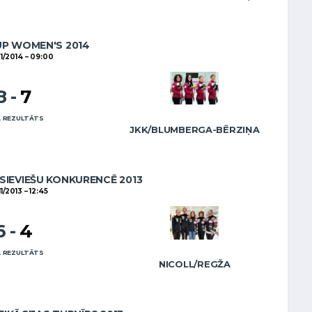
UP WOMEN'S 2014
1/2014
09:00
8
-
7
 REZULTĀTS
JKK/BLUMBERGA-BĒRZIŅA
SIEVIEŠU KONKURENCĒ 2013
11/2013
12:45
6
-
4
 REZULTĀTS
NICOLL/REGŽA