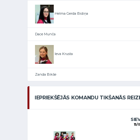
Helma Gerda Bidiņa
Dace Munča
Ieva Krusta
Zanda Bikše
IEPRIEKŠĒJĀS KOMANDU TIKŠANĀS REIZ
SIE
15/