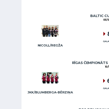
BALTIC C
05/0
GALA
NICOLL/REGŽA
RĪGAS ČEMPIONĀTS 
10/
GALA
JKK/BLUMBERGA-BĒRZIŅA