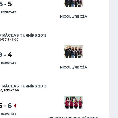
6
-
5
 REZULTĀTS
NICOLL/REGŽA
FIKĀCIJAS TURNĪRS 2013
10/2013
11:00
9
-
4
 REZULTĀTS
NICOLL/REGŽA
FIKĀCIJAS TURNĪRS 2013
10/2013
11:00
5
-
6
 REZULTĀTS