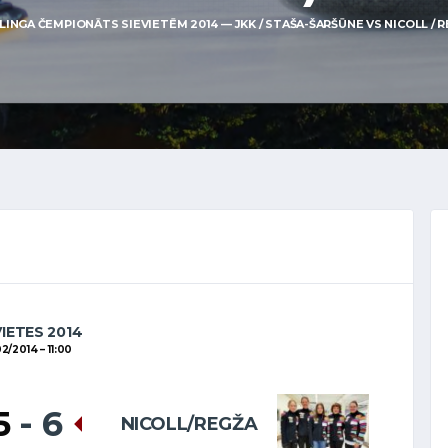
LINGA ČEMPIONĀTS SIEVIETĒM 2014 — JKK / STAŠA-ŠARŠŪNE VS NICOLL / REG
VIETES 2014
02/2014
11:00
5
-
6
NICOLL/REGŽA