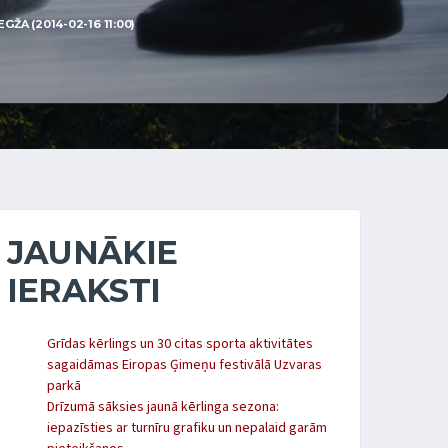
ŽA (2014-02-16 11:00)
JAUNĀKIE
IERAKSTI
Grīdas kērlings un 30 citas sporta aktivitātes
sagaidāmas Eiropas Ģimeņu festivālā Uzvaras
parkā
Drīzumā sāksies jaunā kērlinga sezona:
iepazīsties ar turnīru grafiku un nepalaid garām