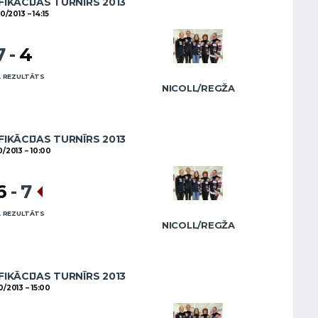
FIKĀCIJAS TURNĪRS 2013
10/2013
14:15
7
-
4
 REZULTĀTS
NICOLL/REGŽA
FIKĀCIJAS TURNĪRS 2013
10/2013
10:00
6
-
7
 REZULTĀTS
NICOLL/REGŽA
FIKĀCIJAS TURNĪRS 2013
10/2013
15:00