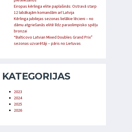
pieteikšanos
Eiropas kērlinga elite paplašinās: Ostravā starp
12 labākajām komandām arī Latvija
Kērlinga jubilejas sezonas lielākie lēcieni – no
dāmu atgriešanās elitē līdz paraolimpisko spēļu
bronzai
“Balticovo Latvian Mixed Doubles Grand Prix”
sezonas uzvarētāji – pāris no Lietuvas
KATEGORIJAS
2023
2024
2025
2026