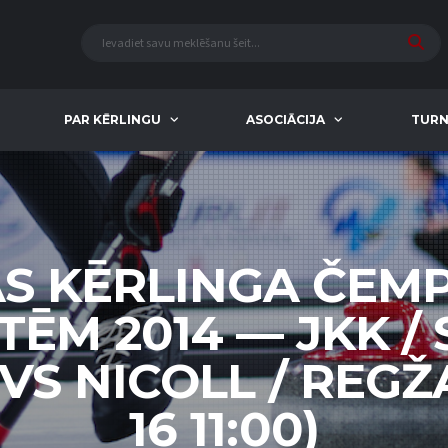
PAR KĒRLINGU
ASOCIĀCIJA
TURN
AS KĒRLINGA ČEM
TĒM 2014 — JKK /
S NICOLL / REGŽA
16 11:00)