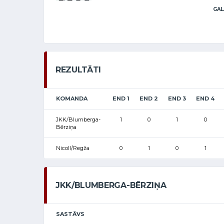
GAL
REZULTĀTI
KOMANDA
END 1
END 2
END 3
END 4
JKK/Blumberga-
1
0
1
0
Bērziņa
Nicoll/Regža
0
1
0
1
JKK/BLUMBERGA-BĒRZIŅA
SASTĀVS