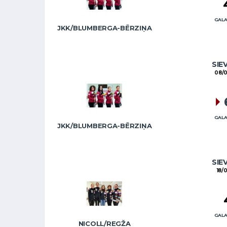
GALA
JKK/BLUMBERGA-BĒRZIŅA
SIE
08/0
GALA
JKK/BLUMBERGA-BĒRZIŅA
SIE
18/
GALA
NICOLL/REGŽA