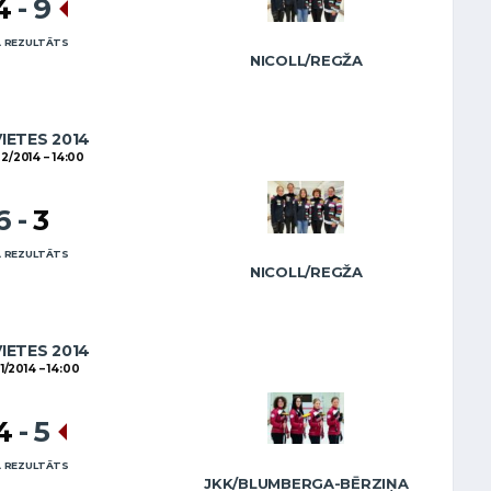
4
-
9
 REZULTĀTS
NICOLL/REGŽA
VIETES 2014
2/2014
14:00
6
-
3
 REZULTĀTS
NICOLL/REGŽA
VIETES 2014
01/2014
14:00
4
-
5
 REZULTĀTS
JKK/BLUMBERGA-BĒRZIŅA