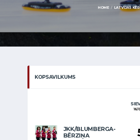
HOME
LATVIJAS KĒR
KOPSAVILKUMS
SIE
16/
JKK/BLUMBERGA-
BĒRZIŅA