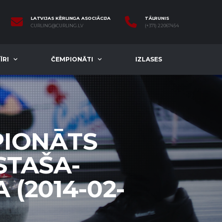
LATVIJAS KĒRLINGA ASOCIĀCIJA
TĀLRUNIS
CURLING@CURLING.LV
(+371) 22067454
ĪRI
ČEMPIONĀTI
IZLASES
PIONĀTS
 STAŠA-
 (2014-02-