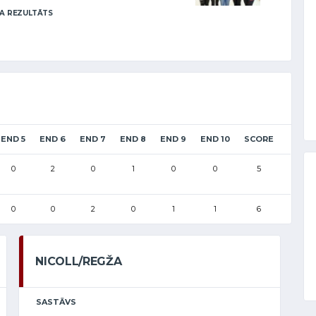
A REZULTĀTS
END 5
END 6
END 7
END 8
END 9
END 10
SCORE
0
2
0
1
0
0
5
0
0
2
0
1
1
6
NICOLL/REGŽA
SASTĀVS