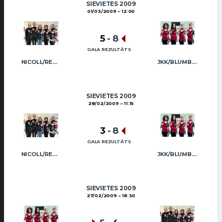
SIEVIETES 2009
01/03/2009
12:00
5
-
8
GALA REZULTĀTS
NICOLL/REGŽA
JKK/BLUMBERGA-BĒRZIŅA
SIEVIETES 2009
28/02/2009
11:15
3
-
8
GALA REZULTĀTS
NICOLL/REGŽA
JKK/BLUMBERGA-BĒRZIŅA
SIEVIETES 2009
27/02/2009
18:30