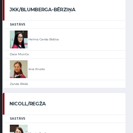
JKK/BLUMBERGA-BĒRZIŅA
SASTĀVS
Helma Gerda Bidiņa
Dace Munča
Ieva Krusta
Zanda Bikše
NICOLL/REGŽA
SASTĀVS