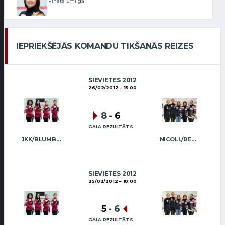
Vineta Smilga
IEPRIEKŠĒJĀS KOMANDU TIKŠANĀS REIZES
SIEVIETES 2012
26/02/2012
15:00
8
-
6
GALA REZULTĀTS
JKK/BLUMBERGA-BĒRZIŅA
NICOLL/REGŽA
SIEVIETES 2012
25/02/2012
10:00
5
-
6
GALA REZULTĀTS