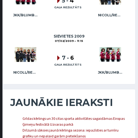
5
-
4
GALA REZULTĀTS
JKK/BLUMBERGA-BĒRZIŅA
NICOLL/REGŽA
SIEVIETES 2009
07/02/2009
11:15
7
-
6
GALA REZULTĀTS
NICOLL/REGŽA
JKK/BLUMBERGA-BĒRZIŅA
JAUNĀKIE IERAKSTI
Grīdas kērlings un 30 citas sporta aktivitātes sagaidāmas Eiropas
Ģimeņu festivālā Uzvaras parkā
Drīzumā sāksies jaunā kērlinga sezona: iepazīsties ar turnīru
grafiku un nepalaid garām pieteikšanos