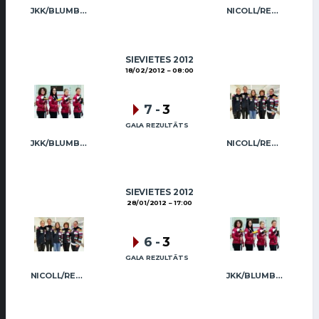
JKK/BLUMBERGA-BĒRZIŅA
NICOLL/REGŽA
SIEVIETES 2012
18/02/2012
08:00
7
-
3
GALA REZULTĀTS
JKK/BLUMBERGA-BĒRZIŅA
NICOLL/REGŽA
SIEVIETES 2012
28/01/2012
17:00
6
-
3
GALA REZULTĀTS
NICOLL/REGŽA
JKK/BLUMBERGA-BĒRZIŅA