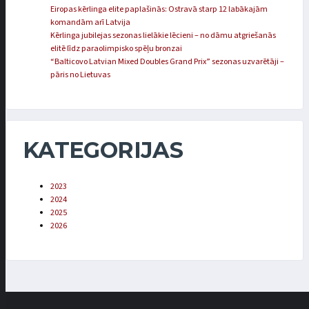
Eiropas kērlinga elite paplašinās: Ostravā starp 12 labākajām
komandām arī Latvija
Kērlinga jubilejas sezonas lielākie lēcieni – no dāmu atgriešanās
elitē līdz paraolimpisko spēļu bronzai
“Balticovo Latvian Mixed Doubles Grand Prix” sezonas uzvarētāji –
pāris no Lietuvas
KATEGORIJAS
2023
2024
2025
2026