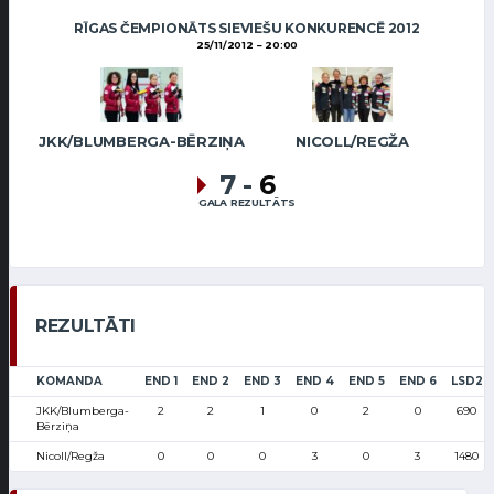
RĪGAS ČEMPIONĀTS SIEVIEŠU KONKURENCĒ 2012
25/11/2012
20:00
JKK/BLUMBERGA-BĒRZIŅA
NICOLL/REGŽA
7
-
6
GALA REZULTĀTS
REZULTĀTI
KOMANDA
END 1
END 2
END 3
END 4
END 5
END 6
LSD2
JKK/Blumberga-
2
2
1
0
2
0
690
Bērziņa
Nicoll/Regža
0
0
0
3
0
3
1480