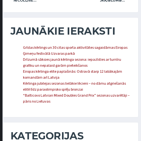
NICOLL/REGŽA
JKK/BLUMBERGA-BĒRZIŅA
JAUNĀKIE IERAKSTI
Grīdas kērlings un 30 citas sporta aktivitātes sagaidāmas Eiropas
Ģimeņu festivālā Uzvaras parkā
Drīzumā sāksies jaunā kērlinga sezona: iepazīsties ar turnīru
grafiku un nepalaid garām pieteikšanos
Eiropas kērlinga elite paplašinās: Ostravā starp 12 labākajām
komandām arī Latvija
Kērlinga jubilejas sezonas lielākie lēcieni – no dāmu atgriešanās
elitē līdz paraolimpisko spēļu bronzai
“Balticovo Latvian Mixed Doubles Grand Prix” sezonas uzvarētāji –
pāris no Lietuvas
KATEGORIJAS