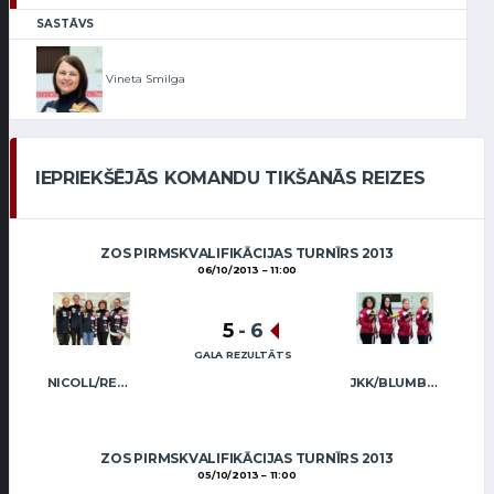
SASTĀVS
Vineta Smilga
IEPRIEKŠĒJĀS KOMANDU TIKŠANĀS REIZES
ZOS PIRMSKVALIFIKĀCIJAS TURNĪRS 2013
06/10/2013
11:00
5
-
6
GALA REZULTĀTS
NICOLL/REGŽA
JKK/BLUMBERGA-BĒRZIŅA
ZOS PIRMSKVALIFIKĀCIJAS TURNĪRS 2013
05/10/2013
11:00