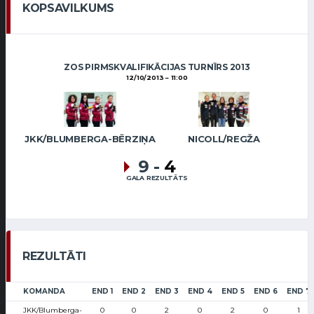
KOPSAVILKUMS
ZOS PIRMSKVALIFIKĀCIJAS TURNĪRS 2013
12/10/2013
11:00
JKK/BLUMBERGA-BĒRZIŅA
NICOLL/REGŽA
9
-
4
GALA REZULTĀTS
REZULTĀTI
KOMANDA
END 1
END 2
END 3
END 4
END 5
END 6
END 7
JKK/Blumberga-
0
0
2
0
2
0
1