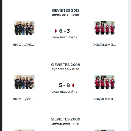
SIEVIETES 2012
28/01/2012
17:00
6
-
3
GALA REZULTĀTS
NICOLL/REGŽA
JKK/BLUMBERGA-BĒRZIŅA
SIEVIETES 2009
01/03/2009
12:00
5
-
8
GALA REZULTĀTS
NICOLL/REGŽA
JKK/BLUMBERGA-BĒRZIŅA
SIEVIETES 2009
28/02/2009
11:15