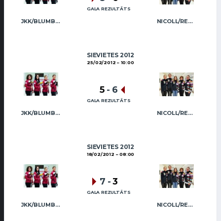
GALA REZULTĀTS
JKK/BLUMBERGA-BĒRZIŅA
NICOLL/REGŽA
SIEVIETES 2012
25/02/2012
10:00
5
-
6
GALA REZULTĀTS
JKK/BLUMBERGA-BĒRZIŅA
NICOLL/REGŽA
SIEVIETES 2012
18/02/2012
08:00
7
-
3
GALA REZULTĀTS
JKK/BLUMBERGA-BĒRZIŅA
NICOLL/REGŽA