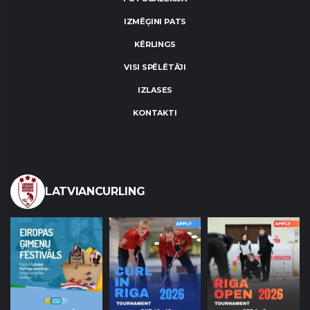
IZMĒĢINI PATS
KĒRLINGS
VISI SPĒLĒTĀJI
IZLASES
KONTAKTI
LATVIANCURLING