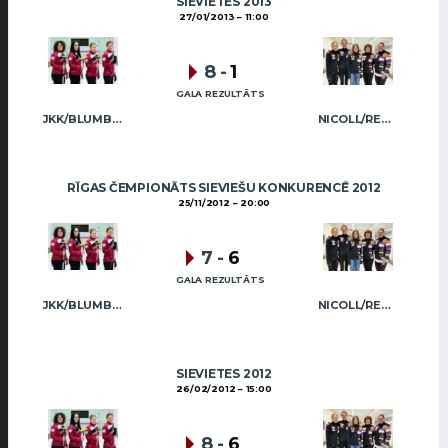
SIEVIETES 2013
27/01/2013
11:00
8
-
1
GALA REZULTĀTS
JKK/BLUMBERGA-BĒRZIŅA
NICOLL/REGŽA
RĪGAS ČEMPIONĀTS SIEVIEŠU KONKURENCĒ 2012
25/11/2012
20:00
7
-
6
GALA REZULTĀTS
JKK/BLUMBERGA-BĒRZIŅA
NICOLL/REGŽA
SIEVIETES 2012
26/02/2012
15:00
8
-
6