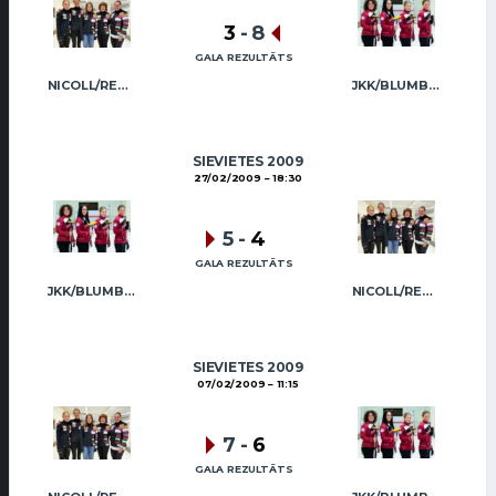
3
-
8
GALA REZULTĀTS
NICOLL/REGŽA
JKK/BLUMBERGA-BĒRZIŅA
SIEVIETES 2009
27/02/2009
18:30
5
-
4
GALA REZULTĀTS
JKK/BLUMBERGA-BĒRZIŅA
NICOLL/REGŽA
SIEVIETES 2009
07/02/2009
11:15
7
-
6
GALA REZULTĀTS