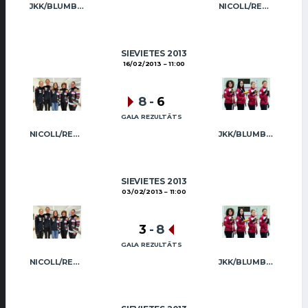
JKK/BLUMBERGA-BĒRZIŅA
NICOLL/REGŽA
SIEVIETES 2013
16/02/2013
11:00
8
-
6
GALA REZULTĀTS
NICOLL/REGŽA
JKK/BLUMBERGA-BĒRZIŅA
SIEVIETES 2013
03/02/2013
11:00
3
-
8
GALA REZULTĀTS
NICOLL/REGŽA
JKK/BLUMBERGA-BĒRZIŅA