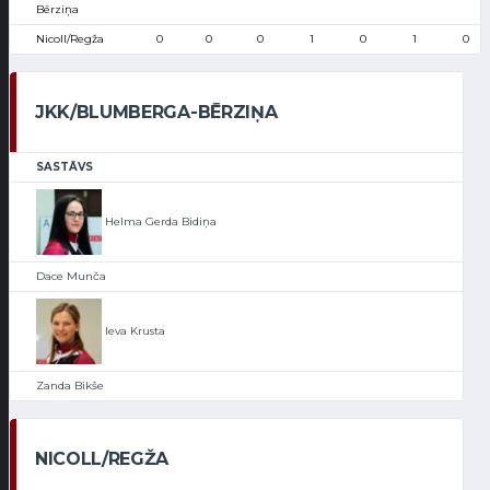
Bērziņa
Nicoll/Regža
0
0
0
1
0
1
0
JKK/BLUMBERGA-BĒRZIŅA
SASTĀVS
Helma Gerda Bidiņa
Dace Munča
Ieva Krusta
Zanda Bikše
NICOLL/REGŽA