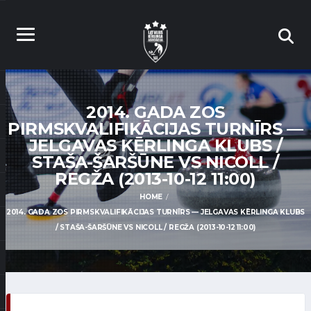
2014. GADA ZOS
PIRMSKVALIFIKĀCIJAS TURNĪRS —
JELGAVAS KĒRLINGA KLUBS /
STAŠA-ŠARŠŪNE VS NICOLL /
REGŽA (2013-10-12 11:00)
HOME
2014. GADA ZOS PIRMSKVALIFIKĀCIJAS TURNĪRS — JELGAVAS KĒRLINGA KLUBS
/ STAŠA-ŠARŠŪNE VS NICOLL / REGŽA (2013-10-12 11:00)