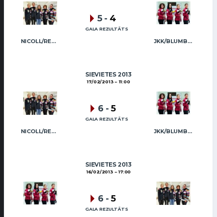
5
-
4
GALA REZULTĀTS
NICOLL/REGŽA
JKK/BLUMBERGA-BĒRZIŅA
SIEVIETES 2013
17/02/2013
11:00
6
-
5
GALA REZULTĀTS
NICOLL/REGŽA
JKK/BLUMBERGA-BĒRZIŅA
SIEVIETES 2013
16/02/2013
17:00
6
-
5
GALA REZULTĀTS