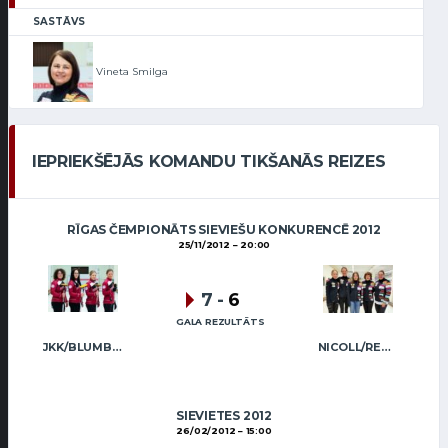
SASTĀVS
Vineta Smilga
IEPRIEKŠĒJĀS KOMANDU TIKŠANĀS REIZES
RĪGAS ČEMPIONĀTS SIEVIEŠU KONKURENCĒ 2012
25/11/2012
20:00
7
-
6
GALA REZULTĀTS
JKK/BLUMBERGA-BĒRZIŅA
NICOLL/REGŽA
SIEVIETES 2012
26/02/2012
15:00