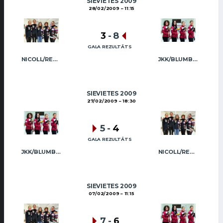
SIEVIETES 2009
28/02/2009
11:15
3
-
8
GALA REZULTĀTS
NICOLL/REGŽA
JKK/BLUMBERGA-BĒRZIŅA
SIEVIETES 2009
27/02/2009
18:30
5
-
4
GALA REZULTĀTS
JKK/BLUMBERGA-BĒRZIŅA
NICOLL/REGŽA
SIEVIETES 2009
07/02/2009
11:15
7
-
6