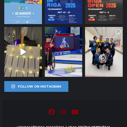
FOLLOW ON INSTAGRAM
LATVIJAS KĒRLINGA ASSOCIĀJICA | VISAS TIESĪBAS REZERVĒTAS