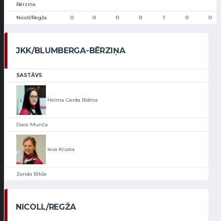
Bērziņa
Nicoll/Regža
0
0
0
0
1
0
0
JKK/BLUMBERGA-BĒRZIŅA
SASTĀVS
Helma Gerda Bidiņa
Dace Munča
Ieva Krusta
Zanda Bikše
NICOLL/REGŽA