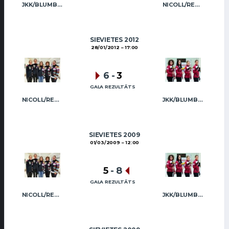
JKK/BLUMBERGA-BĒRZIŅA
NICOLL/REGŽA
SIEVIETES 2012
28/01/2012
17:00
6
-
3
GALA REZULTĀTS
NICOLL/REGŽA
JKK/BLUMBERGA-BĒRZIŅA
SIEVIETES 2009
01/03/2009
12:00
5
-
8
GALA REZULTĀTS
NICOLL/REGŽA
JKK/BLUMBERGA-BĒRZIŅA