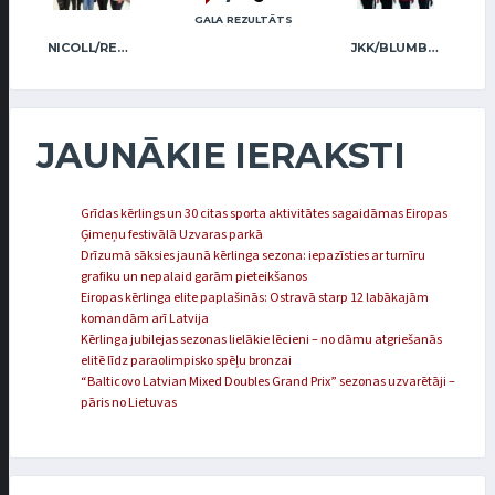
GALA REZULTĀTS
NICOLL/REGŽA
JKK/BLUMBERGA-BĒRZIŅA
JAUNĀKIE IERAKSTI
Grīdas kērlings un 30 citas sporta aktivitātes sagaidāmas Eiropas
Ģimeņu festivālā Uzvaras parkā
Drīzumā sāksies jaunā kērlinga sezona: iepazīsties ar turnīru
grafiku un nepalaid garām pieteikšanos
Eiropas kērlinga elite paplašinās: Ostravā starp 12 labākajām
komandām arī Latvija
Kērlinga jubilejas sezonas lielākie lēcieni – no dāmu atgriešanās
elitē līdz paraolimpisko spēļu bronzai
“Balticovo Latvian Mixed Doubles Grand Prix” sezonas uzvarētāji –
pāris no Lietuvas