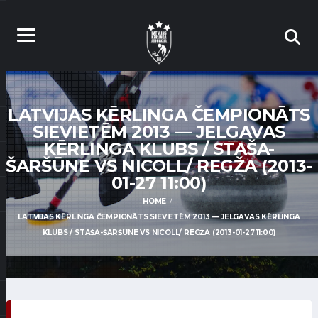
LATVIJAS KĒRLINGA ČEMPIONĀTS
SIEVIETĒM 2013 — JELGAVAS
KĒRLINGA KLUBS / STAŠA-
ŠARŠŪNE VS NICOLL/ REGŽA (2013-
01-27 11:00)
HOME
LATVIJAS KĒRLINGA ČEMPIONĀTS SIEVIETĒM 2013 — JELGAVAS KĒRLINGA
KLUBS / STAŠA-ŠARŠŪNE VS NICOLL/ REGŽA (2013-01-27 11:00)