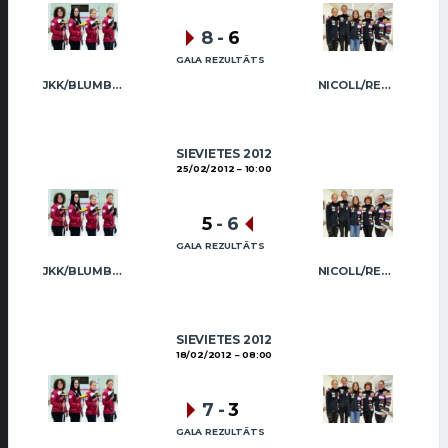
8
-
6
GALA REZULTĀTS
JKK/BLUMBERGA-BĒRZIŅA
NICOLL/REGŽA
SIEVIETES 2012
25/02/2012
10:00
5
-
6
GALA REZULTĀTS
JKK/BLUMBERGA-BĒRZIŅA
NICOLL/REGŽA
SIEVIETES 2012
18/02/2012
08:00
7
-
3
GALA REZULTĀTS