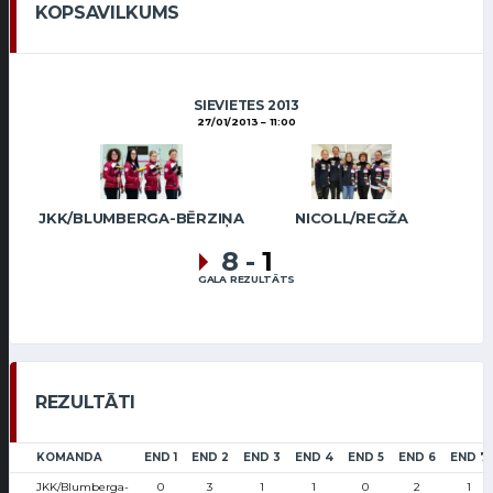
KOPSAVILKUMS
SIEVIETES 2013
27/01/2013
11:00
JKK/BLUMBERGA-BĒRZIŅA
NICOLL/REGŽA
8
-
1
GALA REZULTĀTS
REZULTĀTI
KOMANDA
END 1
END 2
END 3
END 4
END 5
END 6
END 7
JKK/Blumberga-
0
3
1
1
0
2
1