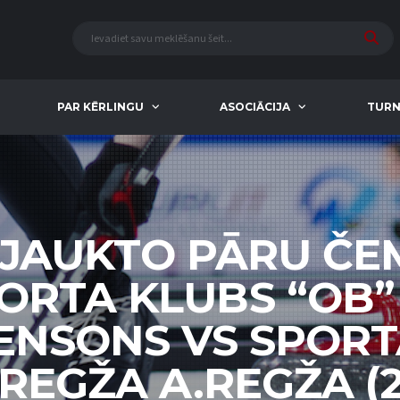
PAR KĒRLINGU
ASOCIĀCIJA
TURN
 JAUKTO PĀRU Č
PORTA KLUBS “OB” 
DENSONS VS SPORT
.REGŽA A.REGŽA (2