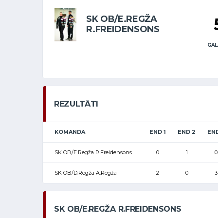
SK OB/E.REGŽA
R.FREIDENSONS
GAL
REZULTĀTI
KOMANDA
END 1
END 2
END
SK OB/E.Regža R.Freidensons
0
1
0
SK OB/D.Regža A.Regža
2
0
3
SK OB/E.REGŽA R.FREIDENSONS