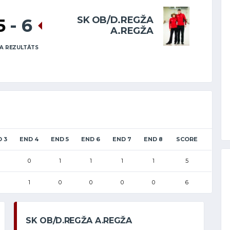
SK OB/D.REGŽA
5
-
6
A.REGŽA
A REZULTĀTS
 3
END 4
END 5
END 6
END 7
END 8
SCORE
0
1
1
1
1
5
1
0
0
0
0
6
SK OB/D.REGŽA A.REGŽA