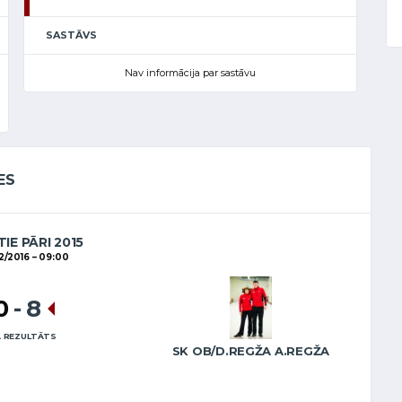
SASTĀVS
Nav informācija par sastāvu
ES
IE PĀRI 2015
2/2016
09:00
0
-
8
 REZULTĀTS
SK OB/D.REGŽA A.REGŽA