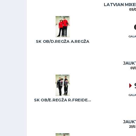
LATVIAN MIXE
05/
GALA
SK OB/D.REGŽA A.REGŽA
JAUKT
01/
GALA
SK OB/E.REGŽA R.FREIDENSONS
JAUKT
21/0