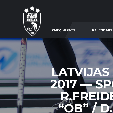
IZMĒĢINI PATS
KALENDĀRS
LATVIJAS
2017 — S
R.FREI
“OB” / D