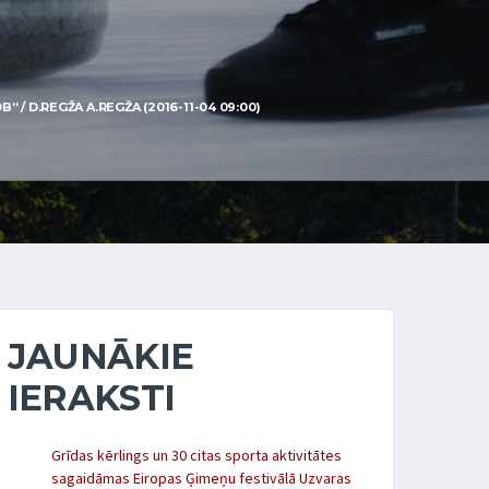
/ D.REGŽA A.REGŽA (2016-11-04 09:00)
JAUNĀKIE
IERAKSTI
Grīdas kērlings un 30 citas sporta aktivitātes
sagaidāmas Eiropas Ģimeņu festivālā Uzvaras