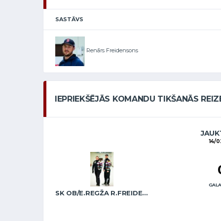
SASTĀVS
Renārs Freidensons
IEPRIEKŠĒJĀS KOMANDU TIKŠANĀS REIZ
JAUKT
14/0
GALA
SK OB/E.REGŽA R.FREIDENSONS