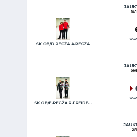
JAUKT
10/
GALA
SK OB/D.REGŽA A.REGŽA
JAUKT
09/
GALA
SK OB/E.REGŽA R.FREIDENSONS
JAUKT
21/