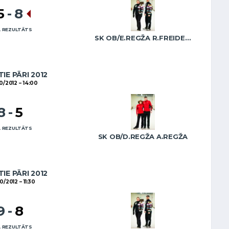
5
-
8
 REZULTĀTS
SK OB/E.REGŽA R.FREIDENSONS
IE PĀRI 2012
10/2012
14:00
8
-
5
 REZULTĀTS
SK OB/D.REGŽA A.REGŽA
IE PĀRI 2012
10/2012
11:30
9
-
8
 REZULTĀTS