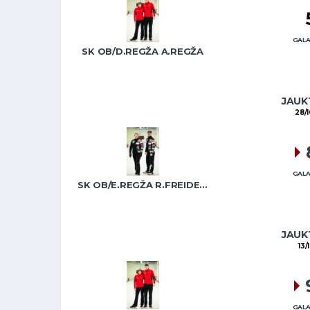
GALA
SK OB/D.REGŽA A.REGŽA
JAUKT
28/
GALA
SK OB/E.REGŽA R.FREIDENSONS
JAUKT
13/
GALA