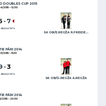
D DOUBLES CUP 2015
04/2015
12:30
6
-
7
 REZULTĀTS
SK OB/E.REGŽA R.FREIDENSONS
IE PĀRI 2014
03/2015
11:30
9
-
3
 REZULTĀTS
SK OB/D.REGŽA A.REGŽA
IE PĀRI 2014
2/2015
20:30