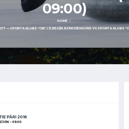
09:00)
HOME
7 — SPORTA KLUBS “OB” / E.REGŽA R.FREIDENSONS VS SPORTA KLUBS “OB” 
IE PĀRI 2016
1/2016
09:00