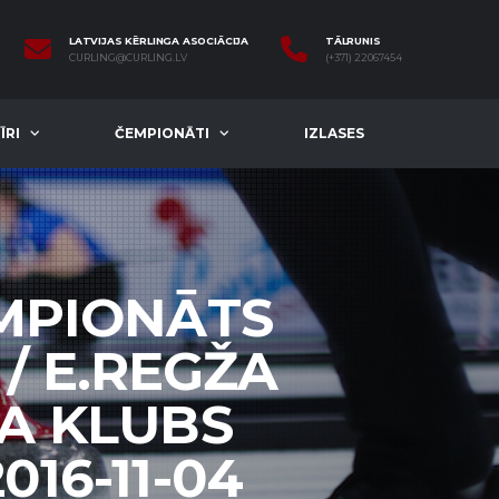
LATVIJAS KĒRLINGA ASOCIĀCIJA
TĀLRUNIS
CURLING@CURLING.LV
(+371) 22067454
ĪRI
ČEMPIONĀTI
IZLASES
EMPIONĀTS
/ E.REGŽA
A KLUBS
016-11-04