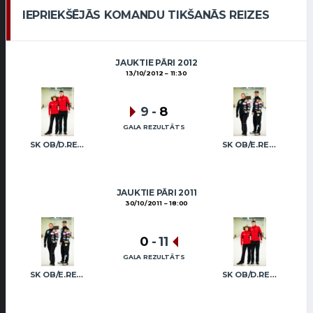
IEPRIEKŠĒJĀS KOMANDU TIKŠANĀS REIZES
JAUKTIE PĀRI 2012
13/10/2012
11:30
9
-
8
GALA REZULTĀTS
SK OB/D.REGŽA A.REGŽA
SK OB/E.REGŽA R.FREIDENSONS
JAUKTIE PĀRI 2011
30/10/2011
18:00
0
-
11
GALA REZULTĀTS
SK OB/E.REGŽA R.FREIDENSONS
SK OB/D.REGŽA A.REGŽA