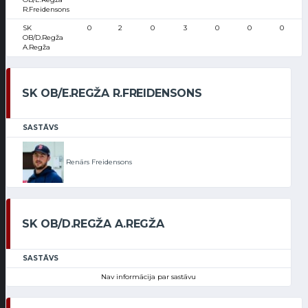
R.Freidensons
SK
0
2
0
3
0
0
0
OB/D.Regža
A.Regža
SK OB/E.REGŽA R.FREIDENSONS
SASTĀVS
Renārs Freidensons
SK OB/D.REGŽA A.REGŽA
SASTĀVS
Nav informācija par sastāvu