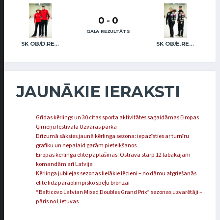
0
-
0
GALA REZULTĀTS
SK OB/D.REGŽA A.REGŽA
SK OB/E.REGŽA R.FREIDENSONS
JAUNĀKIE IERAKSTI
Grīdas kērlings un 30 citas sporta aktivitātes sagaidāmas Eiropas
Ģimeņu festivālā Uzvaras parkā
Drīzumā sāksies jaunā kērlinga sezona: iepazīsties ar turnīru
grafiku un nepalaid garām pieteikšanos
Eiropas kērlinga elite paplašinās: Ostravā starp 12 labākajām
komandām arī Latvija
Kērlinga jubilejas sezonas lielākie lēcieni – no dāmu atgriešanās
elitē līdz paraolimpisko spēļu bronzai
“Balticovo Latvian Mixed Doubles Grand Prix” sezonas uzvarētāji –
pāris no Lietuvas