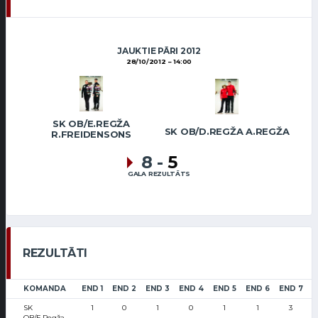
JAUKTIE PĀRI 2012
28/10/2012
14:00
SK OB/E.REGŽA
SK OB/D.REGŽA A.REGŽA
R.FREIDENSONS
8
-
5
GALA REZULTĀTS
REZULTĀTI
KOMANDA
END 1
END 2
END 3
END 4
END 5
END 6
END 7
E
SK
1
0
1
0
1
1
3
OB/E.Regža