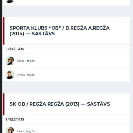
SPORTA KLUBS “OB” / D.REGŽA A.REGŽA
(2014) — SASTĀVS
SPĒLĒTĀJS
Dace Regža
Ansis Regža
SK OB / REGŽA REGŽA (2013) — SASTĀVS
SPĒLĒTĀJS
Dace Regža