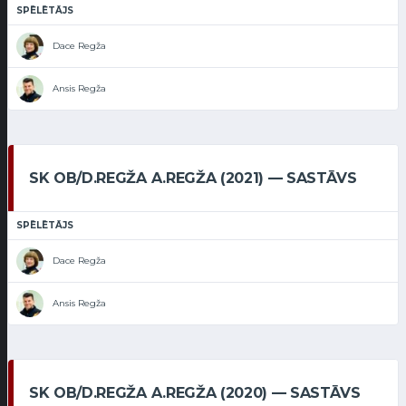
SPĒLĒTĀJS
Dace Regža
Ansis Regža
SK OB/D.REGŽA A.REGŽA (2021) — SASTĀVS
SPĒLĒTĀJS
Dace Regža
Ansis Regža
SK OB/D.REGŽA A.REGŽA (2020) — SASTĀVS