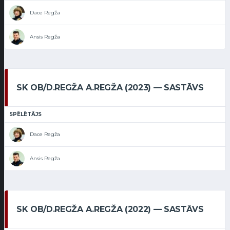
Dace Regža
Ansis Regža
SK OB/D.REGŽA A.REGŽA (2023) — SASTĀVS
SPĒLĒTĀJS
Dace Regža
Ansis Regža
SK OB/D.REGŽA A.REGŽA (2022) — SASTĀVS