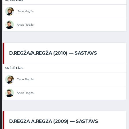
Dace Regža
Ansis Regža
D.REGŽA/A.REGŽA (2010) — SASTĀVS
SPĒLĒTĀJS
Dace Regža
Ansis Regža
D.REGŽA A.REGŽA (2009) — SASTĀVS