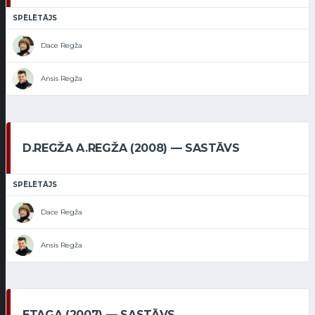
SPĒLĒTĀJS
Dace Regža
Ansis Regža
D.REGŽA A.REGŽA (2008) — SASTĀVS
SPĒLĒTĀJS
Dace Regža
Ansis Regža
ETAGA (2007) — SASTĀVS