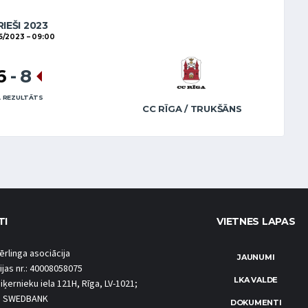
RIEŠI 2023
5/2023
09:00
6
-
8
 REZULTĀTS
CC RĪGA / TRUKŠĀNS
TI
VIETNES LAPAS
ērlinga asociācija
JAUNUMI
ijas nr.: 40008058075
LKA VALDE
iķernieku iela 121H, Rīga, LV-1021;
S SWEDBANK
DOKUMENTI