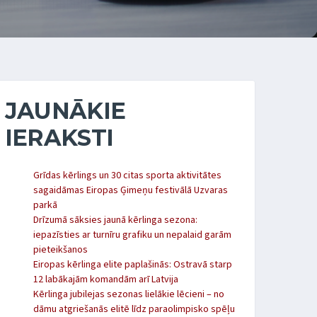
JAUNĀKIE
IERAKSTI
Grīdas kērlings un 30 citas sporta aktivitātes
sagaidāmas Eiropas Ģimeņu festivālā Uzvaras
parkā
Drīzumā sāksies jaunā kērlinga sezona:
iepazīsties ar turnīru grafiku un nepalaid garām
pieteikšanos
Eiropas kērlinga elite paplašinās: Ostravā starp
12 labākajām komandām arī Latvija
Kērlinga jubilejas sezonas lielākie lēcieni – no
dāmu atgriešanās elitē līdz paraolimpisko spēļu