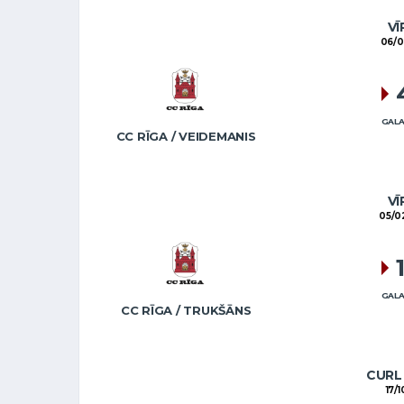
VĪ
06/0
GALA
CC RĪGA / VEIDEMANIS
VĪ
05/0
GALA
CC RĪGA / TRUKŠĀNS
CURL 
17/