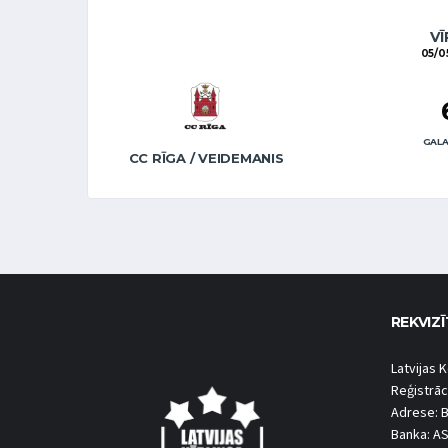
VĪ
05/0
GALA
CC RĪGA / VEIDEMANIS
REKVIZĪ
Latvijas K
Reģistrāc
Adrese: B
Banka: A