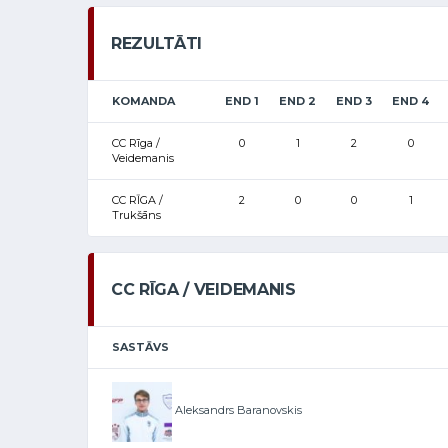
REZULTĀTI
KOMANDA
END 1
END 2
END 3
END 4
CC Rīga /
0
1
2
0
Veidemanis
CC RĪGA /
2
0
0
1
Trukšāns
CC RĪGA / VEIDEMANIS
SASTĀVS
Aleksandrs Baranovskis