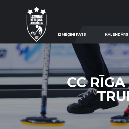
IZMĒĢINI PATS
KALENDĀRS
CC RĪGA 
TRU