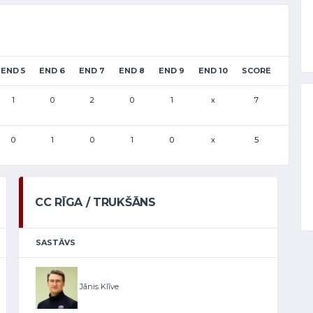
END 5
END 6
END 7
END 8
END 9
END 10
SCORE
1
0
2
0
1
x
7
0
1
0
1
0
x
5
CC RĪGA / TRUKŠĀNS
SASTĀVS
Jānis Klīve