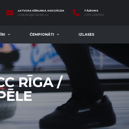
LATVIJAS KĒRLINGA ASOCIĀCIJA
TĀLRUNIS
CURLING@CURLING.LV
(+371) 22067454
ĪRI
ČEMPIONĀTI
IZLASES
CC RĪGA /
PĒLE