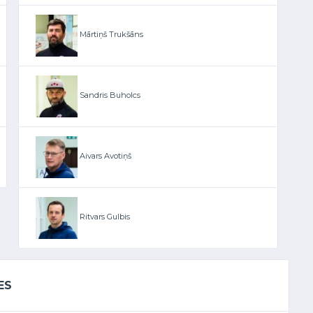
Mārtiņš Trukšāns
Sandris Buholcs
Aivars Avotiņš
Ritvars Gulbis
ES