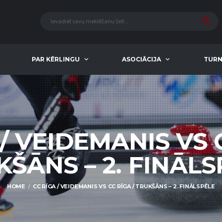
PAR KĒRLINGU
ASOCIĀCIJA
TURN
/ VEIDEMANIS VS 
KŠĀNS – 2. FINĀLS
HOME
CC RĪGA / VEIDEMANIS VS CC RĪGA / TRUKŠĀNS – 2. FINĀLSPĒLE