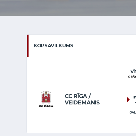
KOPSAVILKUMS
VĪ
08/0
CC RĪGA /
VEIDEMANIS
GAL