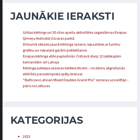
JAUNĀKIE IERAKSTI
Grīdas kērlings un 30 citas sporta aktivitātes sagaidāmas Eiropas
Ģimeņu festivālā Uzvaras parkā
Drīzumā sāksies jaunā kērlinga sezona: iepazīsties ar turnīru
grafiku un nepalaid garām pieteikšanos
Eiropas kērlinga elite paplašinās: Ostravā starp 12 labākajām
komandām arī Latvija
Kērlinga jubilejas sezonas lielākie lēcieni – no dāmu atgriešanās
elitē līdz paraolimpisko spēļu bronzai
“Balticovo Latvian Mixed Doubles Grand Prix” sezonas uzvarētāji –
pāris no Lietuvas
KATEGORIJAS
2023