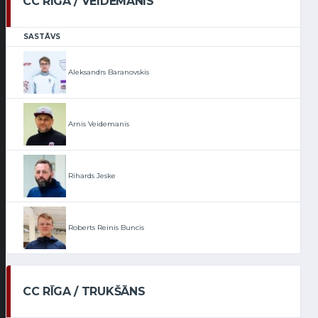
CC RĪGA / VEIDEMANIS
SASTĀVS
Aleksandrs Baranovskis
Arnis Veidemanis
Rihards Jeske
Roberts Reinis Buncis
CC RĪGA / TRUKŠĀNS