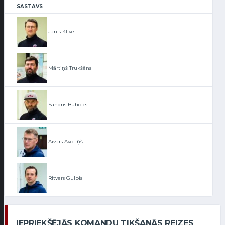
SASTĀVS
Jānis Klīve
Mārtiņš Trukšāns
Sandris Buholcs
Aivars Avotiņš
Ritvars Gulbis
IEPRIEKŠĒJĀS KOMANDU TIKŠANĀS REIZES