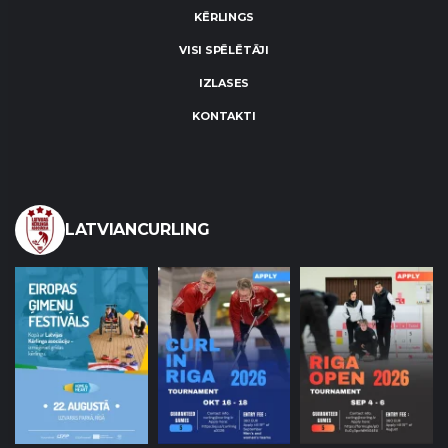
KĒRLINGS
VISI SPĒLĒTĀJI
IZLASES
KONTAKTI
LATVIANCURLING