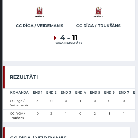
CC RĪGA / VEIDEMANIS
CC RĪGA / TRUKŠĀNS
4
-
11
GALA REZULTĀTS
REZULTĀTI
KOMANDA
END 1
END 2
END 3
END 4
END 5
END 6
END 7
EN
CC Rīga /
3
0
0
1
0
0
0
Veidemanis
CC RĪGA /
0
2
1
0
2
1
1
Trukšāns