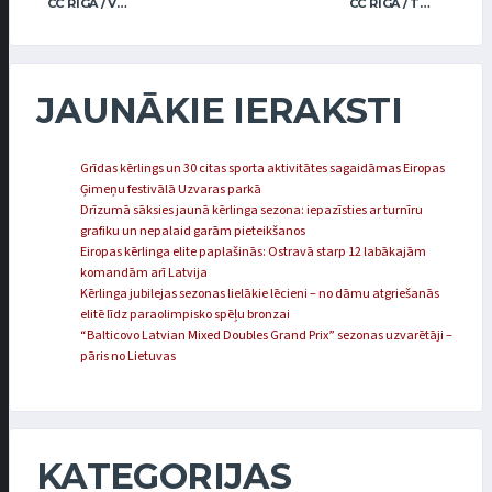
CC RĪGA / VEIDEMANIS
CC RĪGA / TRUKŠĀNS
JAUNĀKIE IERAKSTI
Grīdas kērlings un 30 citas sporta aktivitātes sagaidāmas Eiropas
Ģimeņu festivālā Uzvaras parkā
Drīzumā sāksies jaunā kērlinga sezona: iepazīsties ar turnīru
grafiku un nepalaid garām pieteikšanos
Eiropas kērlinga elite paplašinās: Ostravā starp 12 labākajām
komandām arī Latvija
Kērlinga jubilejas sezonas lielākie lēcieni – no dāmu atgriešanās
elitē līdz paraolimpisko spēļu bronzai
“Balticovo Latvian Mixed Doubles Grand Prix” sezonas uzvarētāji –
pāris no Lietuvas
KATEGORIJAS