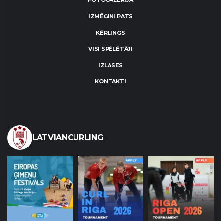
FOTOGALERIJA
IZMĒĢINI PATS
KĒRLINGS
VISI SPĒLĒTĀJI
IZLASES
KONTAKTI
LATVIANCURLING