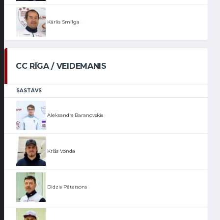
Kārlis Smilga
CC RĪGA / VEIDEMANIS
SASTĀVS
Aleksandrs Baranovskis
Krišs Vonda
Didzis Pētersons