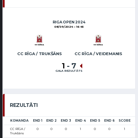
RIGA OPEN 2024
08/09/2024
16:45
CC RĪGA / TRUKŠĀNS
CC RĪGA / VEIDEMANIS
1
-
7
GALA REZULTĀTS
REZULTĀTI
KOMANDA
END 1
END 2
END 3
END 4
END 5
END 6
SCORE
CC RĪGA /
0
0
0
1
0
0
1
Trukšāns