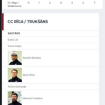
CC Rīga /
0
1
2
0
2
2
7
Veidemanis
CC RĪGA / TRUKŠĀNS
SASTĀVS
Erkki Lill
Vilnis Svīķis
Sandris Buholcs
Jānis Klīve
Artūrs Gerhards
Mārtiņš Trukšāns