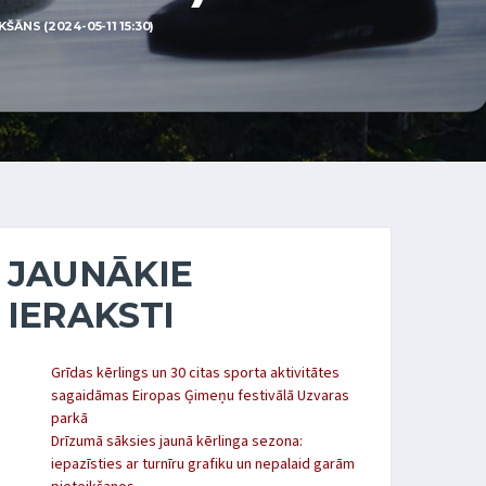
ĀNS (2024-05-11 15:30)
JAUNĀKIE
IERAKSTI
Grīdas kērlings un 30 citas sporta aktivitātes
sagaidāmas Eiropas Ģimeņu festivālā Uzvaras
parkā
Drīzumā sāksies jaunā kērlinga sezona:
iepazīsties ar turnīru grafiku un nepalaid garām