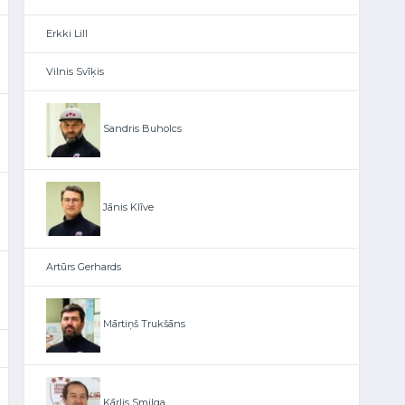
Erkki Lill
Vilnis Svīķis
Sandris Buholcs
Jānis Klīve
Artūrs Gerhards
Mārtiņš Trukšāns
Kārlis Smilga