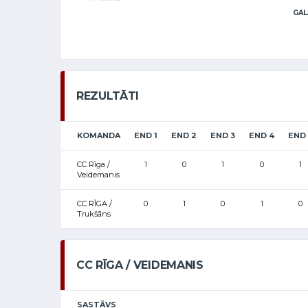
GAL
REZULTĀTI
KOMANDA
END 1
END 2
END 3
END 4
END 
CC Rīga /
1
0
1
0
1
Veidemanis
CC RĪGA /
0
1
0
1
0
Trukšāns
CC RĪGA / VEIDEMANIS
SASTĀVS