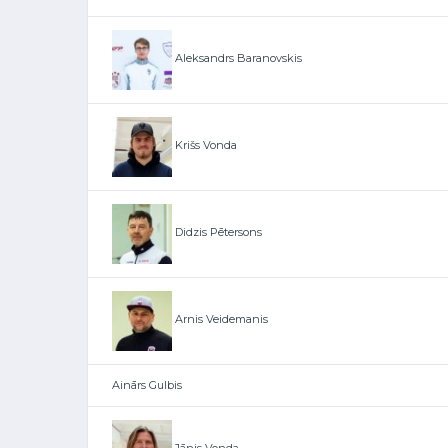
Aleksandrs Baranovskis
Krišs Vonda
Didzis Pētersons
Arnis Veidemanis
Ainārs Gulbis