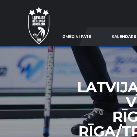
IZMĒĢINI PATS
KALENDĀRS
LATVIJ
V
RĪ
RĪGA/TR