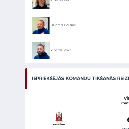
Jānis Vonda
Dzintars Bērziņš
Rihards Jeske
IEPRIEKŠĒJĀS KOMANDU TIKŠANĀS REIZ
VĪ
05/0
GALA