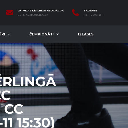
LATVIJAS KĒRLINGA ASOCIĀCIJA
TĀLRUNIS
CURLING@CURLING.LV
(+371) 22067454
ĪRI
ČEMPIONĀTI
IZLASES
ĒRLINGĀ
CC
 CC
1 15:30)