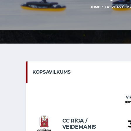
HOME
LATVIJAS ČEMP
KOPSAVILKUMS
VĪ
11/
CC RĪGA /
VEIDEMANIS