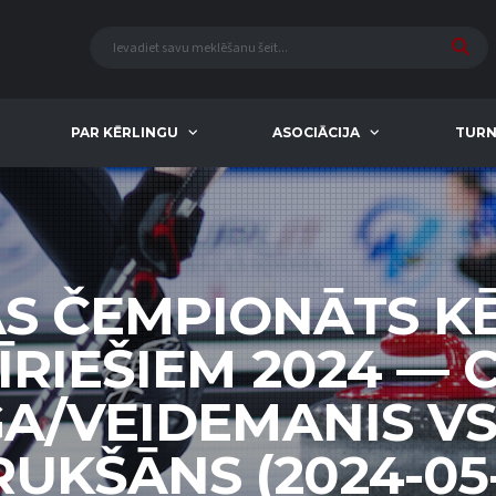
PAR KĒRLINGU
ASOCIĀCIJA
TURN
AS ČEMPIONĀTS K
ĪRIEŠIEM 2024 — 
GA/VEIDEMANIS VS
UKŠĀNS (2024-05-1