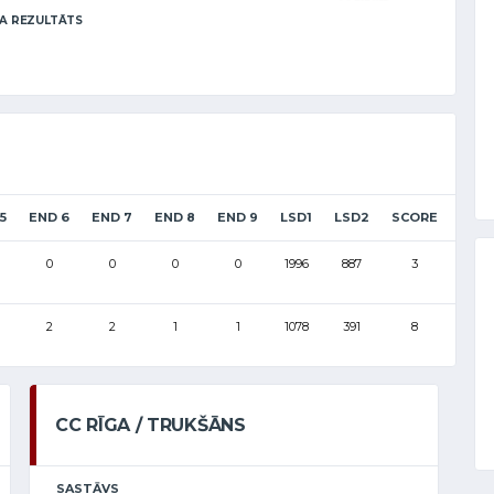
A REZULTĀTS
5
END 6
END 7
END 8
END 9
LSD1
LSD2
SCORE
0
0
0
0
1996
887
3
2
2
1
1
1078
391
8
CC RĪGA / TRUKŠĀNS
SASTĀVS