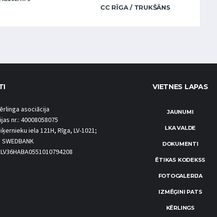
CC RĪGA / TRUKŠĀNS
TI
VIETNES LAPAS
ērlinga asociācija
JAUNUMI
ijas nr.: 40008058075
LKA VALDE
iķernieku iela 121H, Rīga, LV-1021;
S SWEDBANK
DOKUMENTI
.: LV36HABA0551010794208
ĒTIKAS KODEKSS
FOTOGALERIJA
IZMĒĢINI PATS
KĒRLINGS