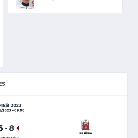
ES
RIEŠI 2023
5/2023
09:00
6
-
8
 REZULTĀTS