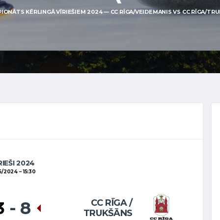
IONĀTS KĒRLINGĀ VĪRIEŠIEM 2024 — CC RĪGA/VEIDEMANIS VS CC RĪGA/TRUKŠ
RIEŠI 2024
05/2024
15:30
CC RĪGA /
3
-
8
TRUKŠĀNS