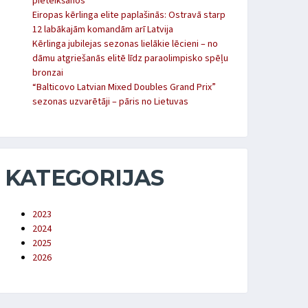
pieteikšanos
Eiropas kērlinga elite paplašinās: Ostravā starp
12 labākajām komandām arī Latvija
Kērlinga jubilejas sezonas lielākie lēcieni – no
dāmu atgriešanās elitē līdz paraolimpisko spēļu
bronzai
“Balticovo Latvian Mixed Doubles Grand Prix”
sezonas uzvarētāji – pāris no Lietuvas
KATEGORIJAS
2023
2024
2025
2026