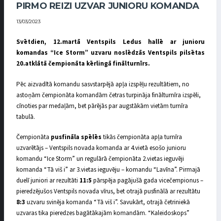
PIRMO REIZI UZVAR JUNIORU KOMANDA
13/03/2023
Svētdien, 12.martā Ventspils Ledus hallē ar junioru
komandas “Ice Storm” uzvaru noslēdzās Ventspils pilsētas
20.atklātā čempionāta kērlingā finālturnīrs.
Pēc aizvadītā komandu sasvstarpējā apļa izspēļu rezultātiem, no
astoņām čempionāta komandām četras turpināja finālturnīra izspēli,
cīnoties par medaļām, bet pārējās par augstākām vietām turnīra
tabulā.
Čempionāta
pusfināla spēlēs
tikās čempionāta apļa turnīra
uzvarētājs – Ventspils novada komanda ar 4.vietā esošo junioru
komandu “Ice Storm” un regulārā čempionāta 2.vietas ieguvēji
komanda “Tā viš i” ar 3.vietas ieguvēju – komandu “Lavīna”. Pirmajā
duelī juniori ar rezultāti
11:5
pārspēja pagājušā gada vicečempionus –
pieredzējušos Ventspils novada vīrus, bet otrajā pusfinālā ar rezultātu
8:3
uzvaru svinēja komanda “Tā viš i”. Savukārt, otrajā četriniekā
uzvaras tika pieredzes bagātākajām komandām. “Kaleidoskops”