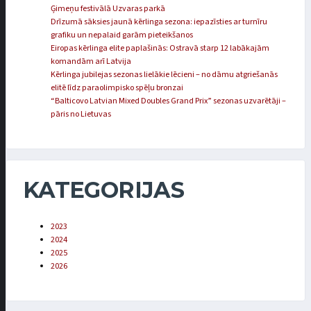
Ģimeņu festivālā Uzvaras parkā
Drīzumā sāksies jaunā kērlinga sezona: iepazīsties ar turnīru
grafiku un nepalaid garām pieteikšanos
Eiropas kērlinga elite paplašinās: Ostravā starp 12 labākajām
komandām arī Latvija
Kērlinga jubilejas sezonas lielākie lēcieni – no dāmu atgriešanās
elitē līdz paraolimpisko spēļu bronzai
“Balticovo Latvian Mixed Doubles Grand Prix” sezonas uzvarētāji –
pāris no Lietuvas
KATEGORIJAS
2023
2024
2025
2026