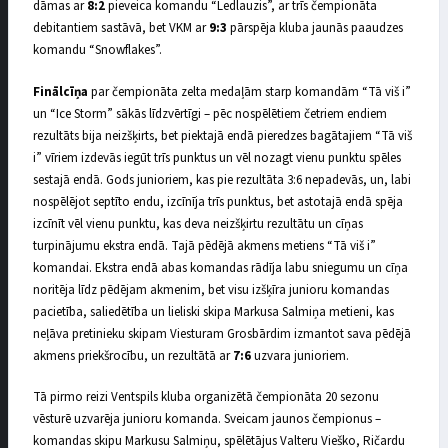
dāmas ar
8:2
pieveica komandu “Ledlauzis”, ar trīs čempionāta
debitantiem sastāvā, bet VKM ar
9:3
pārspēja kluba jaunās paaudzes
komandu “Snowflakes”.
Finālcīņa
par čempionāta zelta medaļām starp komandām “Tā viš i”
un “Ice Storm” sākās līdzvērtīgi – pēc nospēlētiem četriem endiem
rezultāts bija neizšķirts, bet piektajā endā pieredzes bagātajiem “Tā viš
i” vīriem izdevās iegūt trīs punktus un vēl nozagt vienu punktu spēles
sestajā endā. Gods junioriem, kas pie rezultāta 3:6 nepadevās, un, labi
nospēlējot septīto endu, izcīnīja trīs punktus, bet astotajā endā spēja
izcīnīt vēl vienu punktu, kas deva neizšķirtu rezultātu un cīņas
turpinājumu ekstra endā. Tajā pēdējā akmens metiens “Tā viš i”
komandai. Ekstra endā abas komandas rādīja labu sniegumu un cīņa
noritēja līdz pēdējam akmenim, bet visu izšķīra junioru komandas
pacietība, saliedētība un lieliski skipa Markusa Salmiņa metieni, kas
neļāva pretinieku skipam Viesturam Grosbārdim izmantot sava pēdējā
akmens priekšrocību, un rezultātā ar
7:6
uzvara junioriem.
Tā pirmo reizi Ventspils kluba organizētā čempionāta 20 sezonu
vēsturē uzvarēja junioru komanda. Sveicam jaunos čempionus –
komandas skipu Markusu Salmiņu, spēlētājus Valteru Vieško, Ričardu