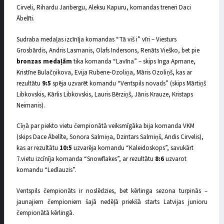
Cirveli, Rihardu Janbergu, Aleksu Kapuru, komandas treneri Daci
Ābelīti.
Sudraba medaļas izcīnīja komandas “Tā viš i” vīri – Viesturs
Grosbārdis, Andris Lasmanis, Olafs Indersons, Renāts Vieško, bet pie
bronzas medaļām
tika komanda “Lavīna” – skips Inga Apmane,
Kristīne Bulačņikova, Evija Rubene-Ozoliņa, Māris Ozoliņš, kas ar
rezultātu
9:5
spēja uzvarēt komandu “Ventspils novads” (skips Mārtiņš
Libkovskis, Kārlis Libkovskis, Lauris Bērziņš, Jānis Krauze, Kristaps
Neimanis).
Cīņā par piekto vietu čempionātā veiksmīgāka bija komanda VKM
(skips Dace Ābelīte, Sonora Salmiņa, Dzintars Salmiņš, Andis Cirvelis),
kas ar rezultātu
10:5
uzvarēja komandu “Kaleidoskops”, savukārt
7.vietu izcīnīja komanda “Snowflakes”, ar rezultātu
8:6
uzvarot
komandu “Ledlauzis”.
Ventspils čempionāts ir noslēdzies, bet kērlinga sezona turpinās –
jaunajiem čempioniem šajā nedēļā priekšā starts Latvijas junioru
čempionātā kērlingā.