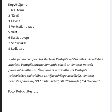
Kopvērtējums:
1. Ice Storm
2. Tā viš i
3. Lavīna
4. Ventspils novads
5. VKM
6. Kaleidoskops
7. Snowflakes
8. Ledlauzis
Kluba juniori čempionātā startē ar Ventspils valstspilsētas pašvaldības
atbalstu. Ventspils novada komanda startē ar Ventspils novada
pašvaldības atbalstu. Čempionāta norisi atbalsta Ventspils
valstspilsētas pašvaldības, Latvijas Kērlinga asociācija, Ventspils
brīvostas pārvalde, SIA “Baltimar VT”, SIA “Samrode”, SIA “Venden”.
Foto: Publicitātes foto