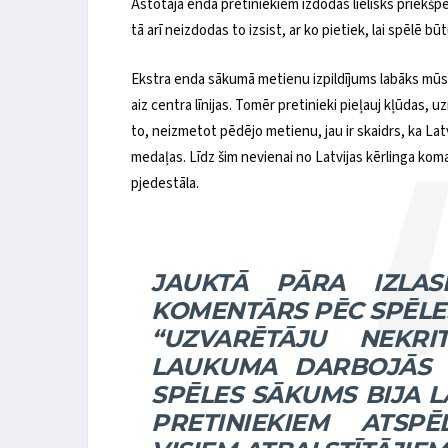
Astotajā endā pretiniekiem izdodas lielisks priekš
tā arī neizdodas to izsist, ar ko pietiek, lai spēlē bū
Ekstra enda sākumā metienu izpildījums labāks mūsu
aiz centra līnijas. Tomēr pretinieki pieļauj kļūdas,
to, neizmetot pēdējo metienu, jau ir skaidrs, ka Latvi
medaļas. Līdz šim nevienai no Latvijas kērlinga kom
pjedestāla.
JAUKTĀ PĀRA IZLAS
KOMENTĀRS PĒC SPĒLES
“UZVARĒTĀJU NEKRI
LAUKUMA DARBOJĀS M
SPĒLES SĀKUMS BIJA L
PRETINIEKIEM ATSPĒ