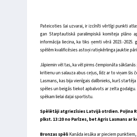
Pateicoties šai uzvarai, ir izcīnīti vērtīgi punkti a
gan Starptautiskā paralimpiskā komiteja plāno ap
informācija liecina, ka tiks ņemti vērā 2023.-2025.
spēlēm kvalificēsies astoņi ratiņkērlinga jauktie pā
Jāpiemin vēl tas, ka vēl pirms čempionāta sākšanā
kritienu un salauza abus ceļus, līdz ar to viņam šis
Lasmans, kas bija vienīgais dalībnieks, kurš start
spēles un beigās tiekot apbalvots ar zelta godalgu. 
spēkam lielai daļai sportistu.
Spēlētāji atgriezīsies Latvijā otrdien. Poļina 
plkst. 13:20 no Parīzes, bet Agris Lasmans ar 
Bronzas spēli
Kanāda iesāka ar pieciem punktiem, b