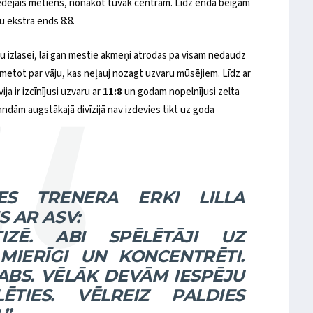
pēdējais metiens, nonākot tuvāk centram. Līdz enda beigām
tu ekstra ends 8:8.
 izlasei, lai gan mestie akmeņi atrodas pa visam nedaudz
 uzmetot par vāju, kas neļauj nozagt uzvaru mūsējiem. Līdz ar
ja ir izcīnījusi uzvaru ar
11:8
un godam nopelnījusi zelta
andām augstākajā divīzijā nav izdevies tikt uz goda
ES TRENERA ERKI LILLA
 AR ASV:
TIZĒ. ABI SPĒLĒTĀJI UZ
IERĪGI UN KONCENTRĒTI.
ABS. VĒLĀK DEVĀM IESPĒJU
LĒTIES. VĒLREIZ PALDIES