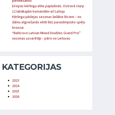
pieteikšanos
Eiropas kērlinga elite paplašinās: Ostravā starp
12 labākajām komandām arī Latvija
Kērlinga jubilejas sezonas lielākie lēcieni – no
dāmu atgriešanās elitē līdz paraolimpisko spēļu
bronzai
“Balticovo Latvian Mixed Doubles Grand Prix”
sezonas uzvarētāji – pāris no Lietuvas
KATEGORIJAS
2023
2024
2025
2026