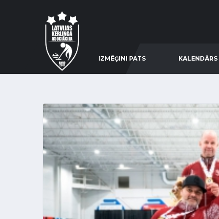
IZMĒĢINI PATS
KALENDĀRS