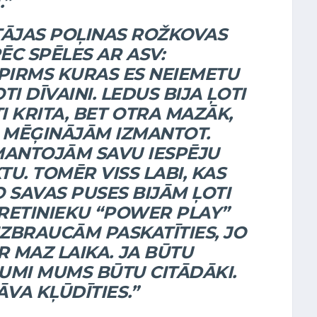
.”
TĀJAS POĻINAS ROŽKOVAS
C SPĒLES AR ASV:
, PIRMS KURAS ES NEIEMETU
TI DĪVAINI. LEDUS BIJA ĻOTI
I KRITA, BET OTRA MAZĀK,
U MĒĢINĀJĀM IZMANTOT.
MANTOJĀM SAVU IESPĒJU
TU. TOMĒR VISS LABI, KAS
O SAVAS PUSES BIJĀM ĻOTI
RETINIEKU “POWER PLAY”
ZBRAUCĀM PASKATĪTIES, JO
R MAZ LAIKA. JA BŪTU
MUMI MUMS BŪTU CITĀDĀKI.
VA KĻŪDĪTIES.”