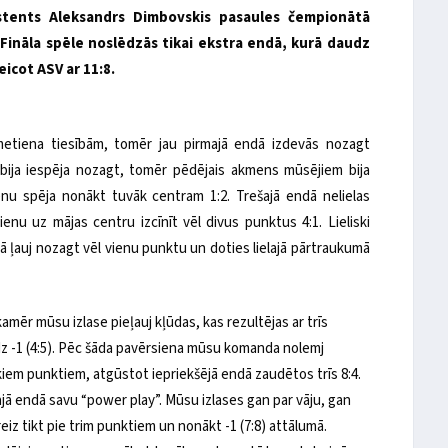
istents Aleksandrs Dimbovskis pasaules čempionātā
 Fināla spēle noslēdzās tikai ekstra endā, kurā daudz
eicot ASV ar 11:8.
tiena tiesībām, tomēr jau pirmajā endā izdevās nozagt
 bija iespēja nozagt, tomēr pēdējais akmens mūsējiem bija
u spēja nonākt tuvāk centram 1:2. Trešajā endā nelielas
enu uz mājas centru izcīnīt vēl divus punktus 4:1. Lieliski
mā ļauj nozagt vēl vienu punktu un doties lielajā pārtraukumā
ēr mūsu izlase pieļauj kļūdas, kas rezultējas ar trīs
dz -1 (4:5). Pēc šāda pavērsiena mūsu komanda nolemj
ākiem punktiem, atgūstot iepriekšējā endā zaudētos trīs 8:4.
ajā endā savu “power play”. Mūsu izlases gan par vāju, gan
iz tikt pie trim punktiem un nonākt -1 (7:8) attālumā.