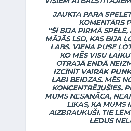
VISIEM ATBALSTĪTĀJIEM
JAUKTĀ PĀRA SPĒLĒ
KOMENTĀRS PĒ
“ŠĪ BIJA PIRMĀ SPĒLĒ
MĀJĀS LSD, KAS BIJA ĻO
LABS. VIENA PUSE ĻOT
KO MĒS VISU LAIK
OTRAJĀ ENDĀ NEIZ
IZCĪNĪT VAIRĀK PUNK
LABI BEIDZAS. MĒS N
KONCENTRĒJUŠIES. P
MUMS NESANĀCA, NEAI
LIKĀS, KA MUMS I
AIZBRAUKUŠI, TIE LĒ
LEDUS NEĻĀ