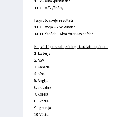
10:7
– Ķīna /pusfināls/
11:8
– ASV /fināls/
Izšķirošo spēļu rezultāti:
11:8
Latvija – ASV /fināls/
13:11
Kanāda – Ķīna /bronzas spēle/
Kopvērtējums ratiņkērlinga jauktajiem pāriem:
1. Latvija
2. ASV
3. Kanāda
4. Ķīna
5. Anglija
6. Slovākija
7. Koreja
8. Skotija
9. Igaunija
10. Vācija