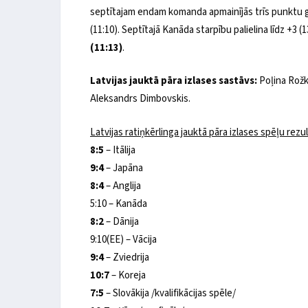
septītajam endam komanda apmainījās trīs punktu g
(11:10). Septītajā Kanāda starpību palielina līdz +3 (
(11:13)
.
Latvijas jauktā pāra izlases sastāvs:
Poļina Rožko
Aleksandrs Dimbovskis.
Latvijas ratiņkērlinga jauktā pāra izlases spēļu rezul
8:5
– Itālija
9:4
– Japāna
8:4
– Anglija
5:10 – Kanāda
8:2
– Dānija
9:10(EE) – Vācija
9:4
– Zviedrija
10:7
– Koreja
7:5
– Slovākija /kvalifikācijas spēle/