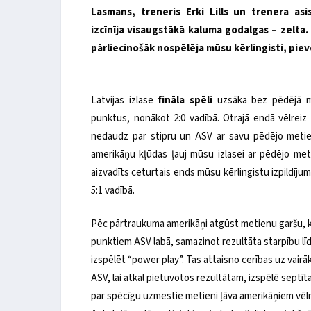
Lasmans, treneris Erki Lills un trenera as
izcīnīja visaugstākā kaluma godalgas – zelta.
pārliecinošāk nospēlēja mūsu kērlingisti, piev
Latvijas izlase
fināla spēli
uzsāka bez pēdējā me
punktus, nonākot 2:0 vadībā. Otrajā endā vēlreiz
nedaudz par stipru un ASV ar savu pēdējo metien
amerikāņu kļūdas ļauj mūsu izlasei ar pēdējo meti
aizvadīts ceturtais ends mūsu kērlingistu izpildīju
5:1 vadībā.
Pēc pārtraukuma amerikāņi atgūst metienu garšu, kam
punktiem ASV labā, samazinot rezultāta starpību lī
izspēlēt “power play”. Tas attaisno cerības uz vair
ASV, lai atkal pietuvotos rezultātam, izspēlē septīt
par spēcīgu uzmestie metieni ļāva amerikāņiem vēlre