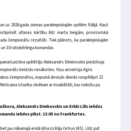
tlasei uz 2026.gada ziemas paralimpiskajām spēlēm Itālijā. Kaut
stiprināt atlases kārtību līdz marta beigām, provizoriskā
 gada čempionātu rezultāti. Tiek plānots, ka paralimpiskajām
ri un 10 ratiņkērlinga komandas.
s pamatsastāva spēlētājs Aleksandrs Dimbovskis piedzīvoja
 čempionāts beidzās nesākoties. Viņu aizvietoja Agris
ēja abos čempionātos, kopumā deviņās dienās nospēlējot 22
Neticama izturība cilvēkam ar invaliditāti, kas nebūtu pa
Rožkova, Aleksandrs Dimbovskis un Erkki Lills ielidos
komandu ielidos plkst. 13:05 no Frankfurtes.
et jau nākamajā endā Ķīna izcīnīja četrus (4:5). Līdz pat