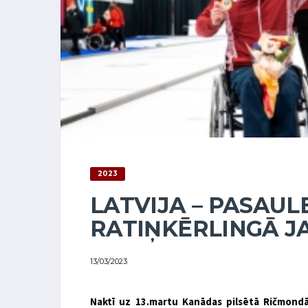
2023
LATVIJA – PASAUL
RATIŅKĒRLINGĀ J
13/03/2023
Naktī uz 13.martu Kanādas pilsētā Ričmondā 