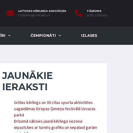
LATVIJAS KĒRLINGA ASOCIĀCIJA
TĀLRUNIS
CURLING@CURLING.LV
(+371) 22067454
ĪRI
ČEMPIONĀTI
IZLASES
JAUNĀKIE
IERAKSTI
Grīdas kērlings un 30 citas sporta aktivitātes
sagaidāmas Eiropas Ģimeņu festivālā Uzvaras
parkā
Drīzumā sāksies jaunā kērlinga sezona:
iepazīsties ar turnīru grafiku un nepalaid garām