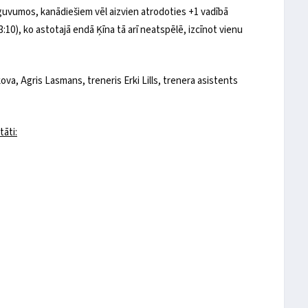
uvumos, kanādiešiem vēl aizvien atrodoties +1 vadībā
13:10), ko astotajā endā Ķīna tā arī neatspēlē, izcīnot vienu
va, Agris Lasmans, treneris Erki Lills, trenera asistents
tāti: