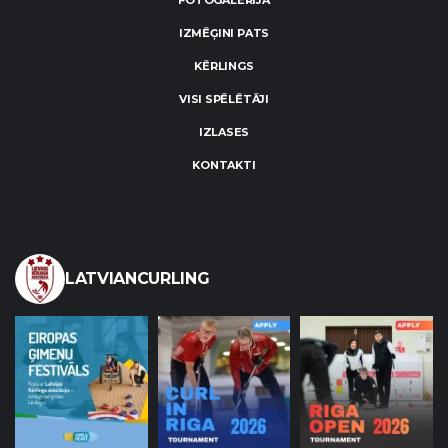
IZMĒĢINI PATS
KĒRLINGS
VISI SPĒLĒTĀJI
IZLASES
KONTAKTI
LATVIANCURLING