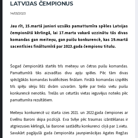
LATVIJAS ČEMPIONUS
14/03/2023
Jau rīt, 15.martā juniori uzsāks pamatturnīra spēles Latvijas
čempionātā kērlingā, lai 17.marta vakarā uzzinātu tās divas
komandas gan meiteņu, gan puišu konkurencē, kas 19.martā
sacentīsies finālturnīrā par 2023.gada čempionu titulu.
Šogad čempionātā startēs trīs meiteņu un četras puišu komandas.
Pamatturnīrā tiks aizvadītas divu apļu spēles. Pēc tām divas
spēcīgākās komandas kvalificēsies finālam. Finālā komandas izspēlēs
trīs spēļu sēriju līdz divām uzvarām. Spēle par trešo vietu puišu
konkurencē nenotiks. Trešās un ceturtās vietas ieguvējus noteiks pēc
pamatturnīra rezultātiem.
Meiteņu konkurencē uz starta izies 2021. un 2022.gada čempiones ar
Evelīnu Baroni skipa pozīcijā. Eva Svīķe pēc traumas izārstēšanas ir
atgriezusies kērlingā, lai Baronei sastādītu konkurenci cīņā par 1.vietu.
Savukārt pagājušā gada čempionāta jaunpienācējas Agates Regžas