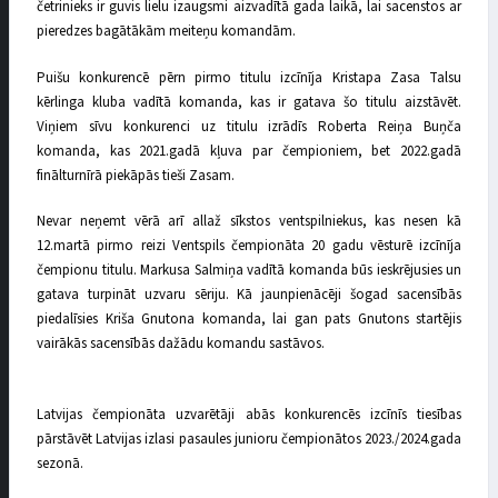
četrinieks ir guvis lielu izaugsmi aizvadītā gada laikā, lai sacenstos ar
pieredzes bagātākām meiteņu komandām.
Puišu konkurencē pērn pirmo titulu izcīnīja Kristapa Zasa Talsu
kērlinga kluba vadītā komanda, kas ir gatava šo titulu aizstāvēt.
Viņiem sīvu konkurenci uz titulu izrādīs Roberta Reiņa Buņča
komanda, kas 2021.gadā kļuva par čempioniem, bet 2022.gadā
finālturnīrā piekāpās tieši Zasam.
Nevar neņemt vērā arī allaž sīkstos ventspilniekus, kas nesen kā
12.martā pirmo reizi Ventspils čempionāta 20 gadu vēsturē izcīnīja
čempionu titulu. Markusa Salmiņa vadītā komanda būs ieskrējusies un
gatava turpināt uzvaru sēriju. Kā jaunpienācēji šogad sacensībās
piedalīsies Kriša Gnutona komanda, lai gan pats Gnutons startējis
vairākās sacensībās dažādu komandu sastāvos.
Latvijas čempionāta uzvarētāji abās konkurencēs izcīnīs tiesības
pārstāvēt Latvijas izlasi pasaules junioru čempionātos 2023./2024.gada
sezonā.