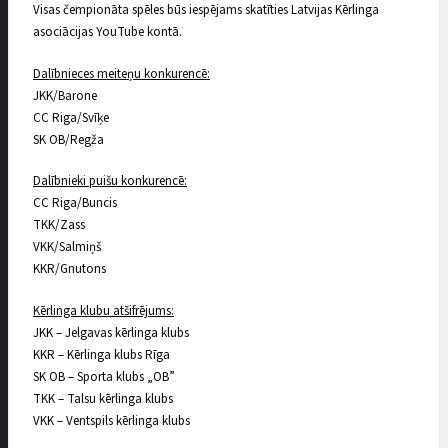
Visas čempionāta spēles būs iespējams skatīties Latvijas Kērlinga
asociācijas YouTube kontā.
Dalībnieces meiteņu konkurencē:
JKK/Barone
CC Riga/Svīķe
SK OB/Regža
Dalībnieki puišu konkurencē:
CC Riga/Buncis
TKK/Zass
VKK/Salmiņš
KKR/Gnutons
Kērlinga klubu atšifrējums:
JKK – Jelgavas kērlinga klubs
KKR – Kērlinga klubs Rīga
SK OB – Sporta klubs „OB”
TKK – Talsu kērlinga klubs
VKK – Ventspils kērlinga klubs