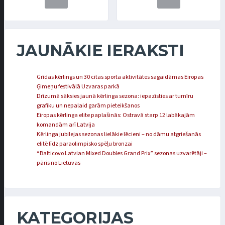
JAUNĀKIE IERAKSTI
Grīdas kērlings un 30 citas sporta aktivitātes sagaidāmas Eiropas
Ģimeņu festivālā Uzvaras parkā
Drīzumā sāksies jaunā kērlinga sezona: iepazīsties ar turnīru
grafiku un nepalaid garām pieteikšanos
Eiropas kērlinga elite paplašinās: Ostravā starp 12 labākajām
komandām arī Latvija
Kērlinga jubilejas sezonas lielākie lēcieni – no dāmu atgriešanās
elitē līdz paraolimpisko spēļu bronzai
“Balticovo Latvian Mixed Doubles Grand Prix” sezonas uzvarētāji –
pāris no Lietuvas
KATEGORIJAS