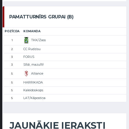
PAMATTURNĪRS GRUPAI (B)
POZĪCIJA
KOMANDA
TKK/Zass
1
CC Rudzisu
2
FORUS
3
Slīdi, mazulīt!
3
Alliance
5
HARRIKADA
5
Kaleidoskops
5
LAT/Kāpostiņa
5
JAUNĀKIE IERAKSTI