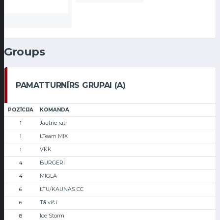
Groups
PAMATTURNĪRS GRUPAI (A)
POZĪCIJA
KOMANDA
Jautrie rati
1
LTeam MIX
1
VKK
1
BURGERI
4
MIGLA
4
LTU/KAUNAS CC
6
Tā viš i
6
Ice Storm
8