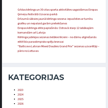
Grīdas kērlings un 30 citas sporta aktivitātes sagaidāmas Eiropas
Ģimeņu festivālā Uzvaras parkā
Drīzumā sāksies jaunā kērlinga sezona: iepazīsties ar turnīru
grafiku un nepalaid garām pieteikšanos
Eiropas kērlinga elite paplašinās: Ostravā starp 12 labākajām
komandām arī Latvija
Kērlinga jubilejas sezonas lielākie lēcieni – no dāmu atgriešanās
elitē līdz paraolimpisko spēļu bronzai
“Balticovo Latvian Mixed Doubles Grand Prix” sezonas uzvarētāji –
pāris no Lietuvas
KATEGORIJAS
2023
2024
2025
2026