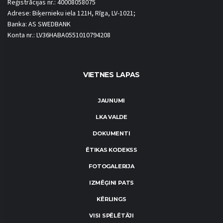
Reģistrācijas nr.: 40008058075
Adrese: Biķernieku iela 121H, Rīga, LV-1021;
Banka: AS SWEDBANK
Konta nr.: LV36HABA0551010794208
VIETNES LAPAS
JAUNUMI
LKA VALDE
DOKUMENTI
ĒTIKAS KODEKSS
FOTOGALERIJA
IZMĒĢINI PATS
KĒRLINGS
VISI SPĒLĒTĀJI