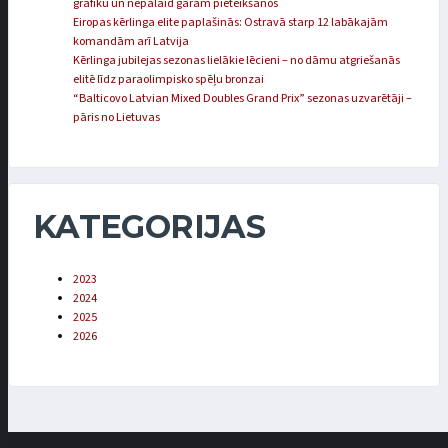
grafiku un nepalaid garām pieteikšanos
Eiropas kērlinga elite paplašinās: Ostravā starp 12 labākajām
komandām arī Latvija
Kērlinga jubilejas sezonas lielākie lēcieni – no dāmu atgriešanās
elitē līdz paraolimpisko spēļu bronzai
“Balticovo Latvian Mixed Doubles Grand Prix” sezonas uzvarētāji –
pāris no Lietuvas
KATEGORIJAS
2023
2024
2025
2026