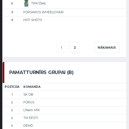
TKK/Zass
6
FORSARUS WHEELCHAIR
9
HOT SHOTS
9
1
2
NĀKAMAIS
PAMATTURNĪRS GRUPAI (B)
POZĪCIJA
KOMANDA
SK OB
1
FORUS
2
LTeam MIX
2
TM EESTI
2
DEMO
5