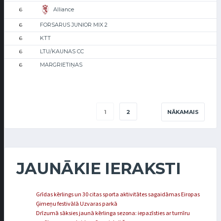
Alliance
6
FORSARUS JUNIOR MIX 2
6
KTT
6
LTU/KAUNAS CC
6
MARGRIETIŅAS
6
1
2
NĀKAMAIS
JAUNĀKIE IERAKSTI
Grīdas kērlings un 30 citas sporta aktivitātes sagaidāmas Eiropas
Ģimeņu festivālā Uzvaras parkā
Drīzumā sāksies jaunā kērlinga sezona: iepazīsties ar turnīru