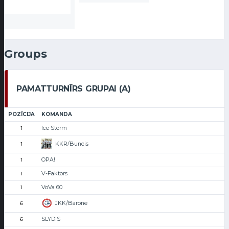
Groups
PAMATTURNĪRS GRUPAI (A)
POZĪCIJA
KOMANDA
Ice Storm
1
KKR/Buncis
1
OPA!
1
V-Faktors
1
VoVa 60
1
JKK/Barone
6
SLYDIS
6