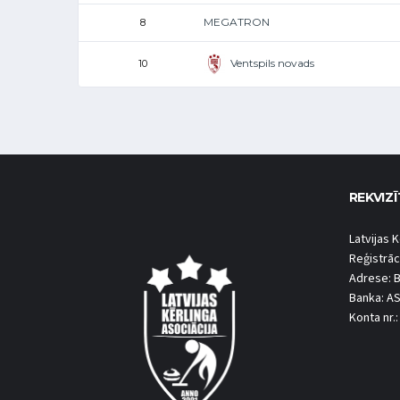
MEGATRON
8
Ventspils novads
10
REKVIZĪ
Latvijas K
Reģistrāc
Adrese: B
Banka: A
Konta nr