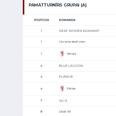
PAMATTURNĪRS GRUPAI (A)
POZĪCIJA
KOMANDA
DEAF WOMEN ADAMANT
1
Ukraine deaf men
1
Versija
1
BLUE LAGOON
4
PLĀNS B
4
Pērles
4
SG^3
7
Deaf-39
8