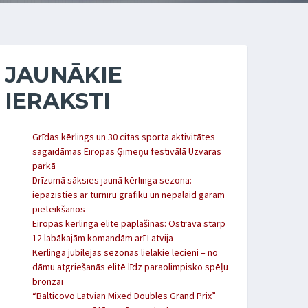
JAUNĀKIE
IERAKSTI
Grīdas kērlings un 30 citas sporta aktivitātes
sagaidāmas Eiropas Ģimeņu festivālā Uzvaras
parkā
Drīzumā sāksies jaunā kērlinga sezona:
iepazīsties ar turnīru grafiku un nepalaid garām
pieteikšanos
Eiropas kērlinga elite paplašinās: Ostravā starp
12 labākajām komandām arī Latvija
Kērlinga jubilejas sezonas lielākie lēcieni – no
dāmu atgriešanās elitē līdz paraolimpisko spēļu
bronzai
“Balticovo Latvian Mixed Doubles Grand Prix”