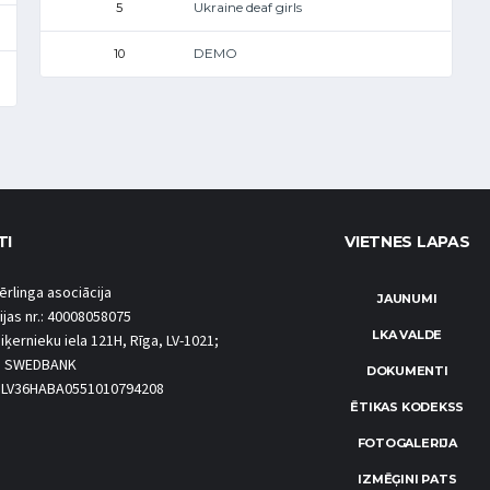
Ukraine deaf girls
5
DEMO
10
TI
VIETNES LAPAS
ērlinga asociācija
JAUNUMI
ijas nr.: 40008058075
LKA VALDE
iķernieku iela 121H, Rīga, LV-1021;
S SWEDBANK
DOKUMENTI
.: LV36HABA0551010794208
ĒTIKAS KODEKSS
FOTOGALERIJA
IZMĒĢINI PATS