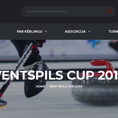
PAR KĒRLINGU
ASOCIĀCIJA
TURN
ENTSPILS CUP 20
HOME
VENTSPILS CUP 2019