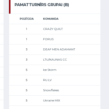
PAMATTURNĪRS GRUPAI (B)
POZĪCIJA
KOMANDA
CRAZY QUILT
1
FORUS
1
DEAF MEN ADAMANT
3
LTU/KAUNAS CC
3
Ice Storm
5
RU.LV
5
Snowflakes
5
Ukraine MIX
5