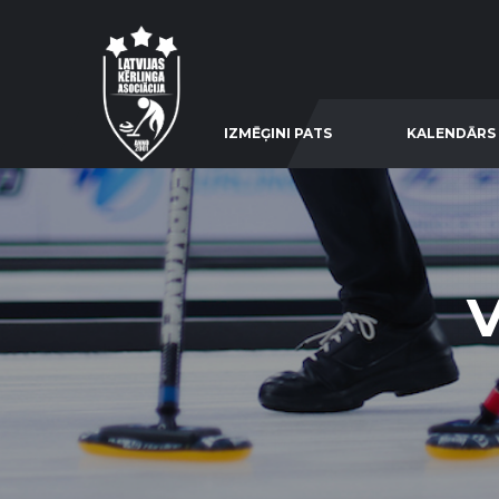
IZMĒĢINI PATS
KALENDĀRS
V