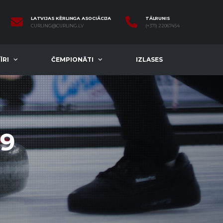
LATVIJAS KĒRLINGA ASOCIĀCIJA
TĀLRUNIS
CURLING@CURLING.LV
(+371) 22067454
ĪRI
ČEMPIONĀTI
IZLASES
19