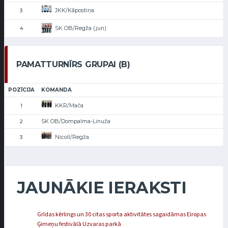
JKK/Kāpostiņa
3
SK OB/Regža (jun)
4
PAMATTURNĪRS GRUPAI (B)
POZĪCIJA
KOMANDA
KKR/Mača
1
SK OB/Dompalma-Linuža
2
Nicoll/Regža
3
JAUNĀKIE IERAKSTI
Grīdas kērlings un 30 citas sporta aktivitātes sagaidāmas Eiropas
Ģimeņu festivālā Uzvaras parkā