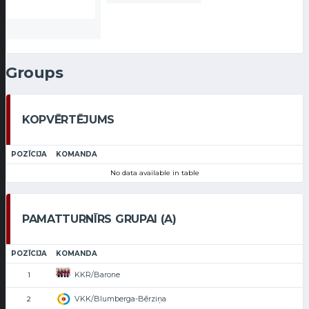
Groups
KOPVĒRTĒJUMS
POZĪCIJA
KOMANDA
No data available in table
PAMATTURNĪRS GRUPAI (A)
POZĪCIJA
KOMANDA
KKR/Barone
1
VKK/Blumberga-Bērziņa
2