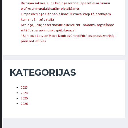
Drīzumā sāksies jaunā kērlinga sezona: iepazīsties ar turnīru
grafiku un nepalaid garām pieteikšanos
Eiropas kērlinga elite paplašinās: Ostravā starp 12 labākajām
komandām arī Latvija
Kērlinga jubilejas sezonas lielākie lēcieni – no dāmu atgriešanās
elitē līdz paraolimpisko spēļu bronzai
“Balticovo Latvian Mixed Doubles Grand Prix” sezonas uzvarētāji –
pāris no Lietuvas
KATEGORIJAS
2023
2024
2025
2026