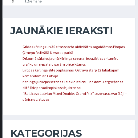
I.Bremane
3
JAUNĀKIE IERAKSTI
Grīdas kērlings un 30 citas sporta aktivitātes sagaidāmas Eiropas
Ģimeņu festivālā Uzvaras parkā
Drīzumā sāksies jaunā kērlinga sezona: iepazīsties ar turnīru
grafiku un nepalaid garām pieteikšanos
Eiropas kērlinga elite paplašinās: Ostravā starp 12 labākajām
komandām arī Latvija
Kērlinga jubilejas sezonas lielākie lēcieni – no dāmu atgriešanās
elitē līdz paraolimpisko spēļu bronzai
“Balticovo Latvian Mixed Doubles Grand Prix” sezonas uzvarētāji –
pāris no Lietuvas
KATEGORIJAS