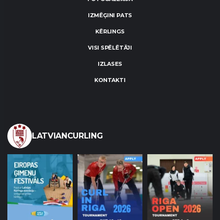
IZMĒĢINI PATS
KĒRLINGS
VISI SPĒLĒTĀJI
IZLASES
KONTAKTI
LATVIANCURLING