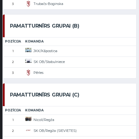
Trubačs-Boginska
3
PAMATTURNĪRS GRUPAI (B)
POZĪCIJA
KOMANDA
JKK/Kāpostiņa
1
SK OB/Stabulniece
2
Pērles
3
PAMATTURNĪRS GRUPAI (C)
POZĪCIJA
KOMANDA
Nicoll/Regža
1
SK OB/Regža (SIEVIETES)
2