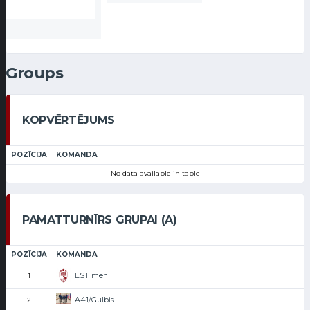
Groups
KOPVĒRTĒJUMS
POZĪCIJA
KOMANDA
No data available in table
PAMATTURNĪRS GRUPAI (A)
POZĪCIJA
KOMANDA
EST men
1
A41/Gulbis
2