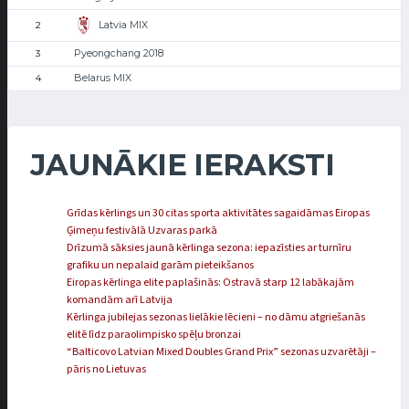
Latvia MIX
2
Pyeongchang 2018
3
Belarus MIX
4
JAUNĀKIE IERAKSTI
Grīdas kērlings un 30 citas sporta aktivitātes sagaidāmas Eiropas
Ģimeņu festivālā Uzvaras parkā
Drīzumā sāksies jaunā kērlinga sezona: iepazīsties ar turnīru
grafiku un nepalaid garām pieteikšanos
Eiropas kērlinga elite paplašinās: Ostravā starp 12 labākajām
komandām arī Latvija
Kērlinga jubilejas sezonas lielākie lēcieni – no dāmu atgriešanās
elitē līdz paraolimpisko spēļu bronzai
“Balticovo Latvian Mixed Doubles Grand Prix” sezonas uzvarētāji –
pāris no Lietuvas