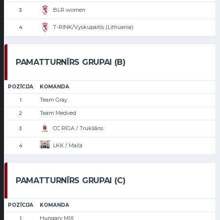
BLR women
3
T-RINK/Vyskupaitis (Lithuania)
4
PAMATTURNĪRS GRUPAI (B)
POZĪCIJA
KOMANDA
Team Gray
1
Team Medved
2
CC RĪGA / Trukšāns
3
LKK / Mača
4
PAMATTURNĪRS GRUPAI (C)
POZĪCIJA
KOMANDA
Hungary MIX
1