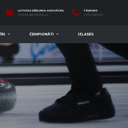
LATVIJAS KĒRLINGA ASOCIĀCIJA
TĀLRUNIS
CURLING@CURLING.LV
(+371) 22067454
ĪRI
ČEMPIONĀTI
IZLASES