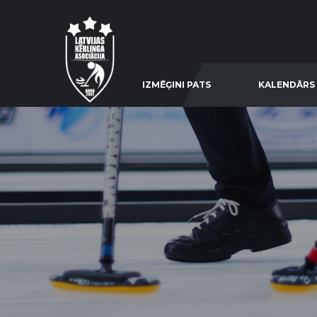
IZMĒĢINI PATS
KALENDĀRS