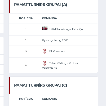
PAMATTURNĪRS GRUPAI (A)
POZĪCIJA
KOMANDA
JKK/Blumberga-Bērziņa
1
Pyeongchang 2018
1
BLR women
3
Talsu Kērlinga Klubs /
3
Veidemanis
PAMATTURNĪRS GRUPAI (C)
POZĪCIJA
KOMANDA