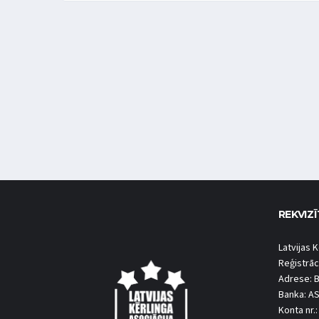
REKVIZĪ
Latvijas K
Reģistrāc
Adrese: B
Banka: A
Konta nr