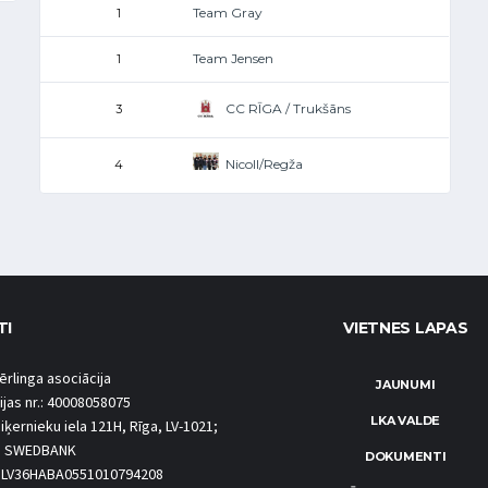
Team Gray
1
Team Jensen
1
CC RĪGA / Trukšāns
3
Nicoll/Regža
4
TI
VIETNES LAPAS
ērlinga asociācija
JAUNUMI
ijas nr.: 40008058075
LKA VALDE
iķernieku iela 121H, Rīga, LV-1021;
S SWEDBANK
DOKUMENTI
.: LV36HABA0551010794208