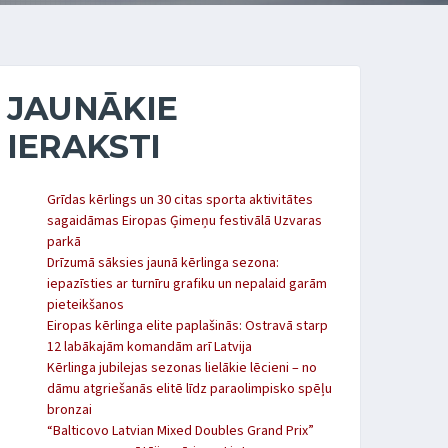
JAUNĀKIE
IERAKSTI
Grīdas kērlings un 30 citas sporta aktivitātes
sagaidāmas Eiropas Ģimeņu festivālā Uzvaras
parkā
Drīzumā sāksies jaunā kērlinga sezona:
iepazīsties ar turnīru grafiku un nepalaid garām
pieteikšanos
Eiropas kērlinga elite paplašinās: Ostravā starp
12 labākajām komandām arī Latvija
Kērlinga jubilejas sezonas lielākie lēcieni – no
dāmu atgriešanās elitē līdz paraolimpisko spēļu
bronzai
“Balticovo Latvian Mixed Doubles Grand Prix”