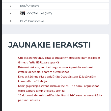
RUS/Antonova
2
VKK/Salmiņš (MIX)
3
BLR/Demeshenko
4
JAUNĀKIE IERAKSTI
Grīdas kērlings un 30 citas sporta aktivitātes sagaidāmas Eiropas
Ģimeņu festivālā Uzvaras parkā
Drīzumā sāksies jaunā kērlinga sezona: iepazīsties ar turnīru
grafiku un nepalaid garām pieteikšanos
Eiropas kērlinga elite paplašinās: Ostravā starp 12 labākajām
komandām arī Latvija
Kērlinga jubilejas sezonas lielākie lēcieni – no dāmu atgriešanās
elitē līdz paraolimpisko spēļu bronzai
“Balticovo Latvian Mixed Doubles Grand Prix” sezonas uzvarētāji –
pāris no Lietuvas